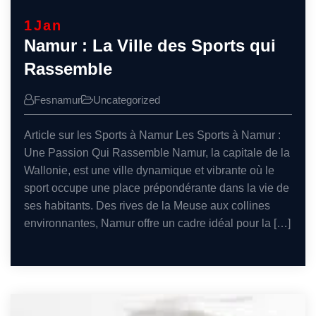
1
Jan
Namur : La Ville des Sports qui
Rassemble
Fesnamur
Uncategorized
Article sur les Sports à Namur Les Sports à Namur :
Une Passion Qui Rassemble Namur, la capitale de la
Wallonie, est une ville dynamique et vibrante où le
sport occupe une place prépondérante dans la vie de
ses habitants. Des rives de la Meuse aux collines
environnantes, Namur offre un cadre idéal pour la […]