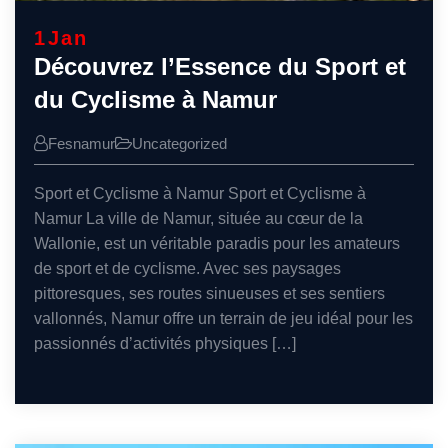
1
Jan
Découvrez l’Essence du Sport et
du Cyclisme à Namur
Fesnamur
Uncategorized
Sport et Cyclisme à Namur Sport et Cyclisme à
Namur La ville de Namur, située au cœur de la
Wallonie, est un véritable paradis pour les amateurs
de sport et de cyclisme. Avec ses paysages
pittoresques, ses routes sinueuses et ses sentiers
vallonnés, Namur offre un terrain de jeu idéal pour les
passionnés d’activités physiques […]