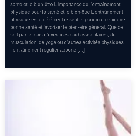
santé et le bien-être L’importance de l’entraînement
physique pour la santé et le bien-être L’entraînement
physique est un élément essentiel pour maintenir une
bonne santé et favoriser le bien-être général. Que ce
soit par le biais d’exercices cardiovasculaires, de
musculation, de yoga ou d’autres activités physiques,
l’entraînement régulier apporte […]