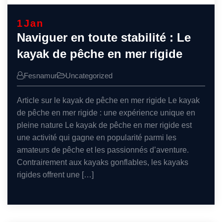
1
Jan
Naviguer en toute stabilité : Le
kayak de pêche en mer rigide
Fesnamur
Uncategorized
Article sur le kayak de pêche en mer rigide Le kayak
de pêche en mer rigide : une expérience unique en
pleine nature Le kayak de pêche en mer rigide est
une activité qui gagne en popularité parmi les
amateurs de pêche et les passionnés d’aventure.
Contrairement aux kayaks gonflables, les kayaks
rigides offrent une […]