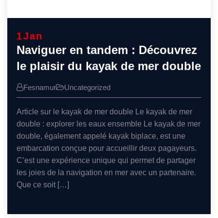
1
Jan
Naviguer en tandem : Découvrez
le plaisir du kayak de mer double
Fesnamur
Uncategorized
Article sur le kayak de mer double Le kayak de mer
double : explorer les eaux ensemble Le kayak de mer
double, également appelé kayak biplace, est une
embarcation conçue pour accueillir deux pagayeurs.
C’est une expérience unique qui permet de partager
les joies de la navigation en mer avec un partenaire.
Que ce soit […]