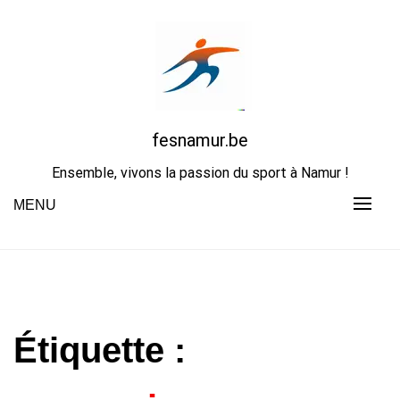
Skip
to
content
fesnamur.be
Ensemble, vivons la passion du sport à Namur !
MENU
Étiquette :