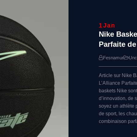
1
Jan
Nike Basket
Parfaite d
Fesnamur
Unc
Article sur Nike 
L’Alliance Parfai
baskets Nike son
d’innovation, de 
soyez un athlète
de sport, les cha
combinaison parfa