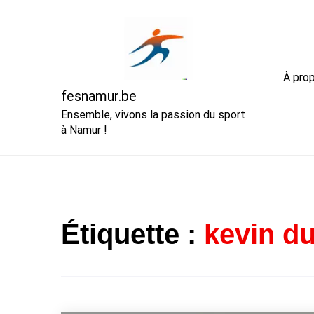
Skip
to
content
À pro
fesnamur.be
Ensemble, vivons la passion du sport
à Namur !
Étiquette :
kevin du