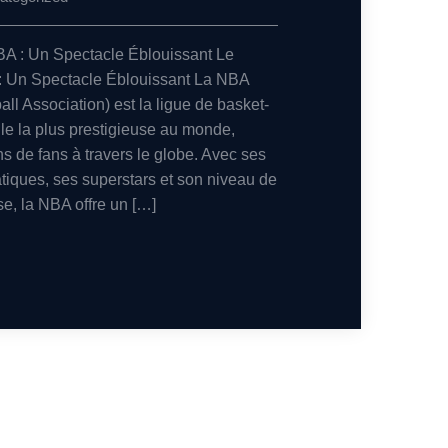
BA : Un Spectacle Éblouissant Le
: Un Spectacle Éblouissant La NBA
ll Association) est la ligue de basket-
lle la plus prestigieuse au monde,
ons de fans à travers le globe. Avec ses
iques, ses superstars et son niveau de
se, la NBA offre un […]