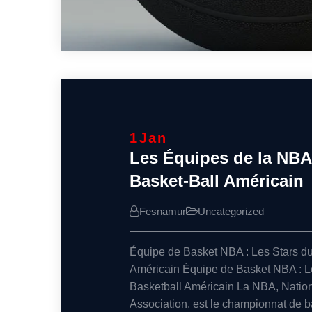
1
Jan
Les Équipes de la NBA 
Basket-Ball Américain
Fesnamur
Uncategorized
Équipe de Basket NBA : Les Stars du
Américain Équipe de Basket NBA : L
Basketball Américain La NBA, Nation
Association, est le championnat de ba