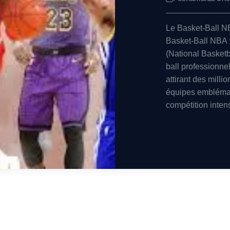
Le Basket-Ball N
Basket-Ball NBA 
(National Basketba
ball professionne
attirant des milli
équipes emblémat
compétition inten