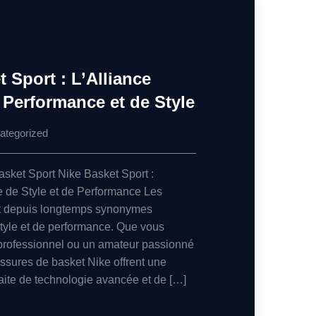
 Sport : L’Alliance
e Performance et de Style
ategorized
Basket Sport Nike Basket Sport :
te de Style et de Performance Les
t depuis longtemps synonymes
style et de performance. Que vous
 professionnel ou un amateur passionné
ussures de basket Nike offrent une
ite de technologie avancée et de […]