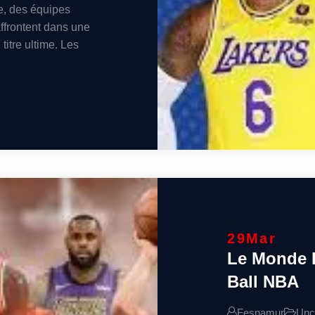
e, des équipes
ffrontent dans une
titre ultime. Les
29
Mar
Le Monde É
Ball NBA
Fesnamur
Unc