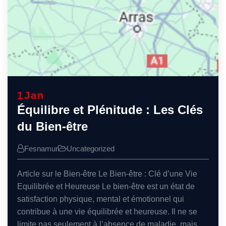
1
Jan
Équilibre et Plénitude : Les Clés
du Bien-être
Fesnamur
Uncategorized
Article sur le Bien-être Le Bien-être : Clé d’une Vie
Equilibrée et Heureuse Le bien-être est un état de
satisfaction physique, mental et émotionnel qui
contribue à une vie équilibrée et heureuse. Il ne se
limite pas seulement à l’absence de maladie, mais