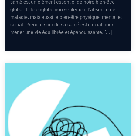
santé est un élément essentiel de notre bien-être
global. Elle englobe non seulement l’absence de
maladie, mais aussi le bien-être physique, mental et
social. Prendre soin de sa santé est crucial pour
mener une vie équilibrée et épanouissante. […]