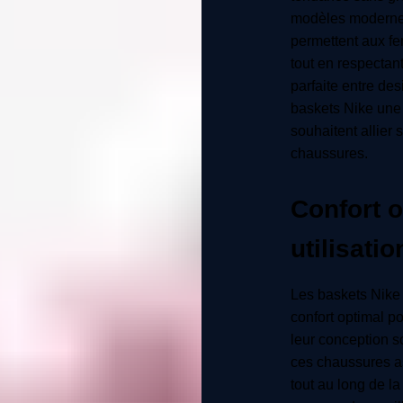
modèles modernes
permettent aux fe
tout en respectan
parfaite entre desi
baskets Nike une 
souhaitent allier
chaussures.
Confort 
utilisati
Les baskets Nike
confort optimal po
leur conception s
ces chaussures a
tout au long de l