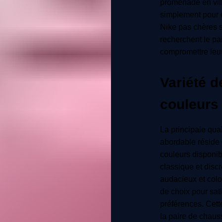
promenade en vill
simplement pour ê
Nike pas chères s
recherchent le par
compromettre leu
Variété d
couleurs
La principale qua
abordable réside 
couleurs disponib
classique et disc
audacieux et col
de choix pour sati
préférences. Cett
la paire de chaus