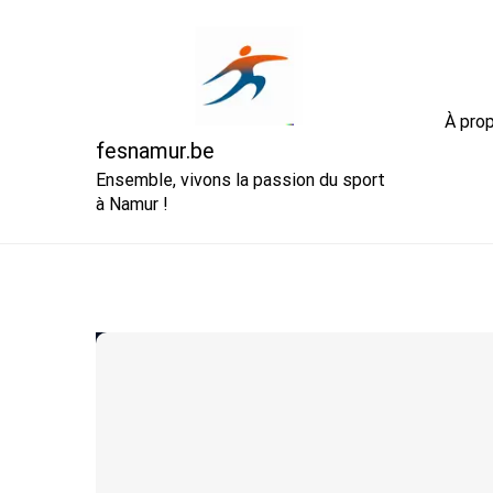
Skip
to
content
À pro
fesnamur.be
Ensemble, vivons la passion du sport
à Namur !