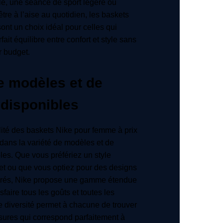
e, une séance de sport légère ou
tre à l’aise au quotidien, les baskets
ont un choix idéal pour celles qui
fait équilibre entre confort et style sans
r budget.
e modèles et de
 disponibles
lité des baskets Nike pour femme à prix
dans la variété de modèles et de
les. Que vous préfériez un style
ret ou que vous optiez pour des designs
orés, Nike propose une gamme étendue
sfaire tous les goûts et toutes les
e diversité permet à chacune de trouver
sures qui correspond parfaitement à