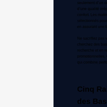
seulement d’un d
d’une qualité irré
confort. Les maté
sélectionnés pour 
en assurant une b
Ne sacrifiez pas v
cherchez des bas
recherche et en re
promotionnelles, 
qui combine perfo
Cinq Ra
des Bas