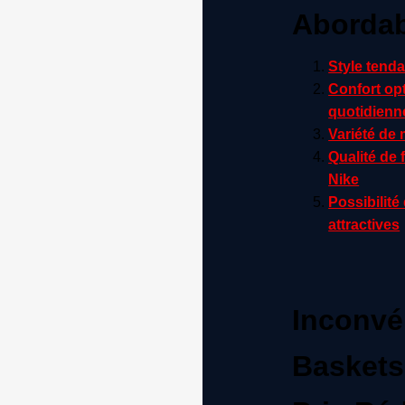
Abordab
Style tenda
Confort opt
quotidienn
Variété de
Qualité de
Nike
Possibilité
attractives
Inconvé
Baskets