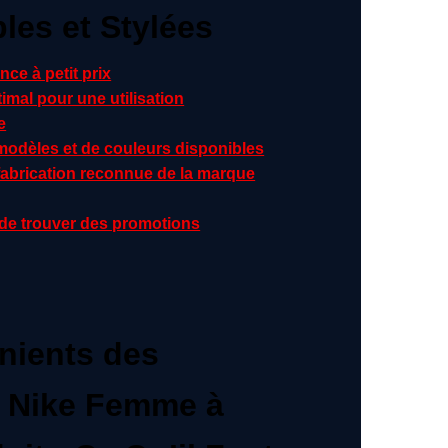
les et Stylées
nce à petit prix
imal pour une utilisation
e
 modèles et de couleurs disponibles
 fabrication reconnue de la marque
 de trouver des promotions
nients des
 Nike Femme à