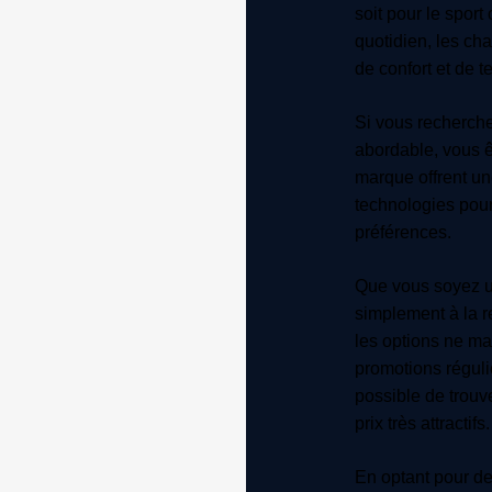
soit pour le spor
quotidien, les ch
de confort et de 
Si vous recherch
abordable, vous ê
marque offrent un
technologies pour
préférences.
Que vous soyez u
simplement à la r
les options ne m
promotions réguliè
possible de trou
prix très attractifs.
En optant pour de