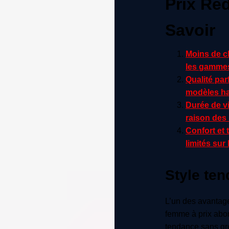
Prix Réd
Savoir
Moins de ch
les gammes 
Qualité par
modèles h
Durée de vi
raison des
Confort et 
limités sur
Style ten
L’un des avantag
femme à prix abord
tendance sans gre