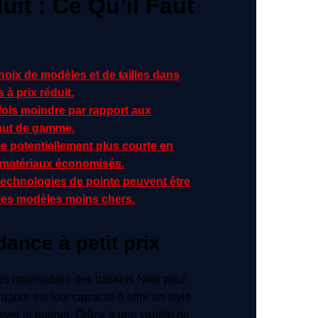
uit : Ce Qu’il Faut
oix de modèles et de tailles dans
à prix réduit.
fois moindre par rapport aux
aut de gamme.
e potentiellement plus courte en
 matériaux économisés.
technologies de pointe peuvent être
 les modèles moins chers.
dance à petit prix
es indéniables des baskets Nike pour
able est leur capacité à offrir un style
ver le budget. Grâce à une variété de