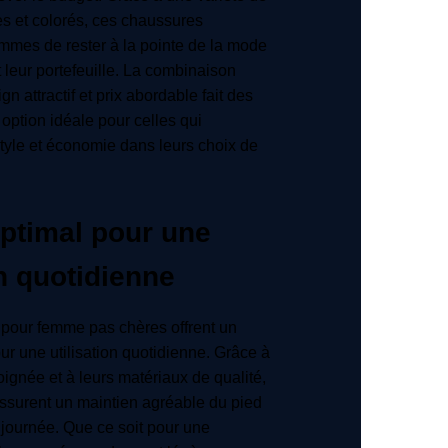
 et colorés, ces chaussures
mmes de rester à la pointe de la mode
t leur portefeuille. La combinaison
gn attractif et prix abordable fait des
option idéale pour celles qui
 style et économie dans leurs choix de
optimal pour une
on quotidienne
 pour femme pas chères offrent un
ur une utilisation quotidienne. Grâce à
oignée et à leurs matériaux de qualité,
ssurent un maintien agréable du pied
a journée. Que ce soit pour une