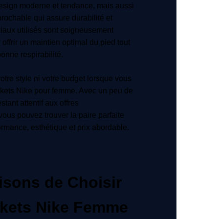
esign moderne et tendance, mais aussi
prochable qui assure durabilité et
riaux utilisés sont soigneusement
offrir un maintien optimal du pied tout
onne respirabilité.
otre style ni votre budget lorsque vous
kets Nike pour femme. Avec un peu de
stant attentif aux offres
vous pouvez trouver la paire parfaite
rmance, esthétique et prix abordable.
isons de Choisir
kets Nike Femme