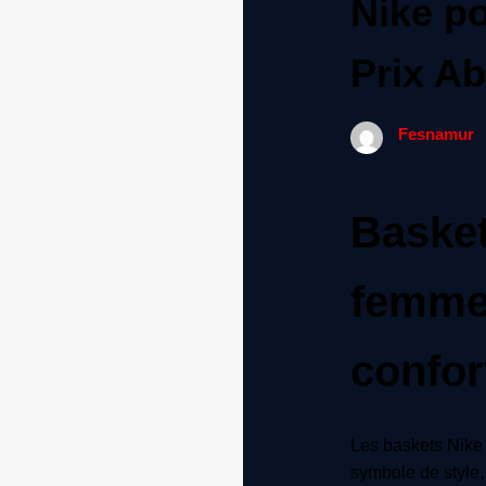
Nike p
Prix A
Fesnamur
Basket
femme 
confort
Les baskets Nike
symbole de style,