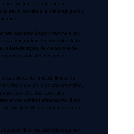
t ou pour un look décontracté au
aussures Nike offrent un mélange parfait
tendance.
ez des baskets Nike pour femme à prix
tes au bon endroit. Les modèles de la
e variété de styles, de couleurs et de
 répondre à tous les besoins et
ne adepte du running, du fitness ou
echerche d’une paire de baskets stylée,
anquent pas. De plus, avec des
res et des soldes intéressantes, il est
ver des baskets Nike pour femme à des
s baskets Nike, vous bénéficierez non