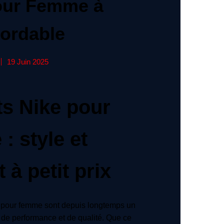
our Femme à
bordable
19 Juin 2025
s Nike pour
: style et
 à petit prix
 pour femme sont depuis longtemps un
 de performance et de qualité. Que ce