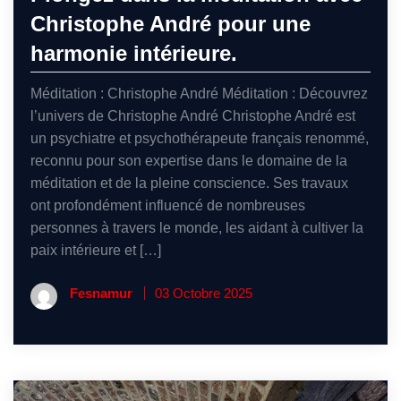
Christophe André pour une
harmonie intérieure.
Méditation : Christophe André Méditation : Découvrez
l’univers de Christophe André Christophe André est
un psychiatre et psychothérapeute français renommé,
reconnu pour son expertise dans le domaine de la
méditation et de la pleine conscience. Ses travaux
ont profondément influencé de nombreuses
personnes à travers le monde, les aidant à cultiver la
paix intérieure et […]
Fesnamur
03 Octobre 2025