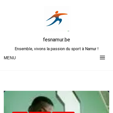
Skip
to
content
fesnamur.be
Ensemble, vivons la passion du sport à Namur !
MENU