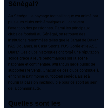
Sénégal?
Au Sénégal, le paysage footballistique est animé par
plusieurs clubs emblématiques qui captivent
l’attention des passionnés. Parmi les principaux
clubs de football au Sénégal, on retrouve des
institutions renommées telles que le Jaraaf de Dakar,
l’AS Douanes, le Casa Sports, l’US Gorée et le ASC
Diaraf. Ces clubs historiques ont forgé une réputation
solide grâce à leurs performances sur la scène
nationale et continentale, attirant un large public de
supporters fervents. Chacun de ces clubs contribue à
enrichir le patrimoine du football sénégalais et à
nourrir la passion inextinguible pour ce sport au sein
de la communauté.
Quelles sont les