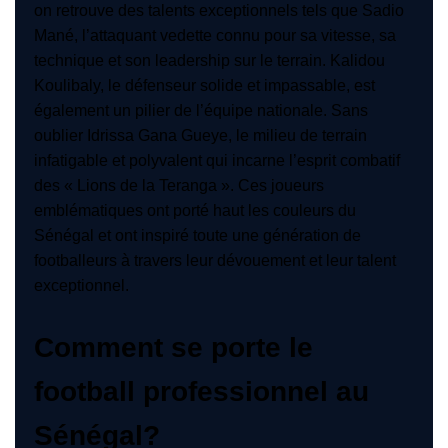
on retrouve des talents exceptionnels tels que Sadio
Mané, l’attaquant vedette connu pour sa vitesse, sa
technique et son leadership sur le terrain. Kalidou
Koulibaly, le défenseur solide et impassable, est
également un pilier de l’équipe nationale. Sans
oublier Idrissa Gana Gueye, le milieu de terrain
infatigable et polyvalent qui incarne l’esprit combatif
des « Lions de la Teranga ». Ces joueurs
emblématiques ont porté haut les couleurs du
Sénégal et ont inspiré toute une génération de
footballeurs à travers leur dévouement et leur talent
exceptionnel.
Comment se porte le
football professionnel au
Sénégal?