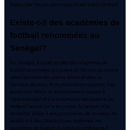
football par son jeu dynamique et son esprit combatif.
Existe-t-il des académies de
football renommées au
Sénégal?
Au Sénégal, il existe en effet des académies de
football renommées qui jouent un rôle crucial dans le
développement des jeunes talents et dans la
formation de futurs footballeurs professionnels. Ces
académies offrent un environnement propice à
l’apprentissage et à la progression des joueurs, en
mettant l’accent sur la technique, la tactique et la
discipline. Grâce à des programmes de formation de
qualité et à des infrastructures modernes, les
académies de football au Sénégal contribuent à