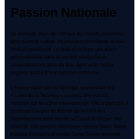
Passion Nationale
Le Sénégal, pays de l’Afrique de l’Ouest, est connu
pour sa riche culture, sa musique envoûtante et son
football passionné. Le football occupe une place
prépondérante dans la société sénégalaise,
rassemblant les gens de tous âges et de toutes
origines autour d’une passion commune.
L’équipe nationale du Sénégal, surnommée les
« Lions de la Teranga », a connu des succès
notables sur la scène internationale. Elle a participé à
plusieurs Coupes du Monde de la FIFA et a
régulièrement brillé lors de la Coupe d’Afrique des
Nations. Des joueurs talentueux comme Sadio Mané,
Kalidou Koulibaly et Idrissa Gana Gueye ont porté