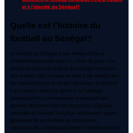
et à l’identité du Sénégal?
Quelle est l’histoire du
football au Sénégal?
Le football au Sénégal a une histoire riche et
profondément ancrée dans la culture du pays. Les
premières traces du football au Sénégal remontent
aux années 1900, lorsque le sport a été introduit par
les colons français. Au fil des décennies, le football
s’est imposé comme le sport roi au Sénégal,
rassemblant les communautés et suscitant une
passion dévorante chez les supporters. L’équipe
nationale du Sénégal a écrit de nombreuses pages
glorieuses de son histoire en compétition
internationale, contribuant à forger l’identité sportive