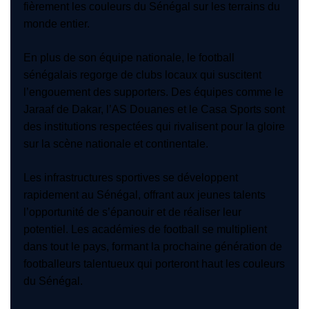
fièrement les couleurs du Sénégal sur les terrains du
monde entier.
En plus de son équipe nationale, le football
sénégalais regorge de clubs locaux qui suscitent
l’engouement des supporters. Des équipes comme le
Jaraaf de Dakar, l’AS Douanes et le Casa Sports sont
des institutions respectées qui rivalisent pour la gloire
sur la scène nationale et continentale.
Les infrastructures sportives se développent
rapidement au Sénégal, offrant aux jeunes talents
l’opportunité de s’épanouir et de réaliser leur
potentiel. Les académies de football se multiplient
dans tout le pays, formant la prochaine génération de
footballeurs talentueux qui porteront haut les couleurs
du Sénégal.