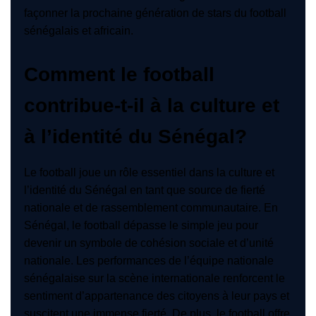
façonner la prochaine génération de stars du football
sénégalais et africain.
Comment le football
contribue-t-il à la culture et
à l’identité du Sénégal?
Le football joue un rôle essentiel dans la culture et
l’identité du Sénégal en tant que source de fierté
nationale et de rassemblement communautaire. En
Sénégal, le football dépasse le simple jeu pour
devenir un symbole de cohésion sociale et d’unité
nationale. Les performances de l’équipe nationale
sénégalaise sur la scène internationale renforcent le
sentiment d’appartenance des citoyens à leur pays et
suscitent une immense fierté. De plus, le football offre