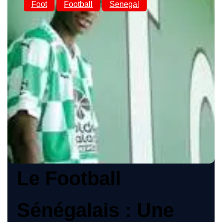
Foot
Football
Senegal
Le Football
Sénégalais : Une
Passion Nationale
Fesnamur
09 Août 2025
Le Football
Sénégalais : Une