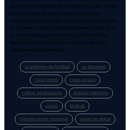
aux jeunes sénégalais des modèles à suivre, inspire
la passion pour le sport et favorise l’esprit de
compétition saine au sein de la société sénégalaise.
En somme, le football est profondément ancré dans
la culture sénégalaise en tant qu’élément clé qui
façonne l’identité nationale et renforce les liens
sociaux entre les individus.
académies de football
as douanes
casa sports
clubs locaux
culture sénégalaise
équipe nationale
espoir
football
infrastructures sportives
jaraaf de dakar