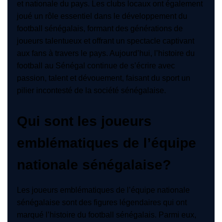
et nationale du pays. Les clubs locaux ont également
joué un rôle essentiel dans le développement du
football sénégalais, formant des générations de
joueurs talentueux et offrant un spectacle captivant
aux fans à travers le pays. Aujourd’hui, l’histoire du
football au Sénégal continue de s’écrire avec
passion, talent et dévouement, faisant du sport un
pilier incontesté de la société sénégalaise.
Qui sont les joueurs
emblématiques de l’équipe
nationale sénégalaise?
Les joueurs emblématiques de l’équipe nationale
sénégalaise sont des figures légendaires qui ont
marqué l’histoire du football sénégalais. Parmi eux,