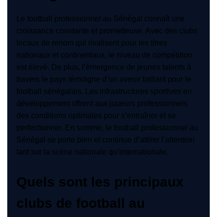
Le football professionnel au Sénégal connaît une
croissance constante et prometteuse. Avec des clubs
locaux de renom qui rivalisent pour les titres
nationaux et continentaux, le niveau de compétition
est élevé. De plus, l’émergence de jeunes talents à
travers le pays témoigne d’un avenir brillant pour le
football sénégalais. Les infrastructures sportives en
développement offrent aux joueurs professionnels
des conditions optimales pour s’entraîner et se
perfectionner. En somme, le football professionnel au
Sénégal se porte bien et continue d’attirer l’attention
tant sur la scène nationale qu’internationale.
Quels sont les principaux
clubs de football au