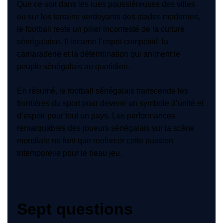
Que ce soit dans les rues poussiéreuses des villes
ou sur les terrains verdoyants des stades modernes,
le football reste un pilier incontesté de la culture
sénégalaise. Il incarne l’esprit compétitif, la
camaraderie et la détermination qui animent le
peuple sénégalais au quotidien.
En résumé, le football sénégalais transcende les
frontières du sport pour devenir un symbole d’unité et
d’espoir pour tout un pays. Les performances
remarquables des joueurs sénégalais sur la scène
mondiale ne font que renforcer cette passion
intemporelle pour le beau jeu.
Sept questions