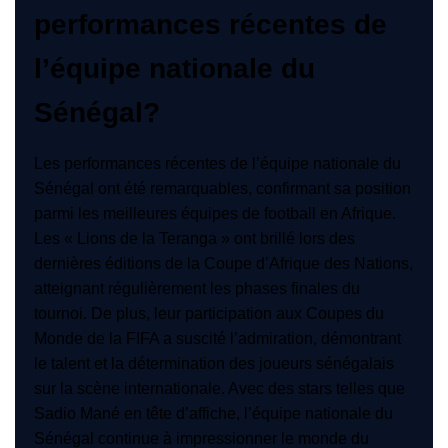
performances récentes de
l’équipe nationale du
Sénégal?
Les performances récentes de l’équipe nationale du
Sénégal ont été remarquables, confirmant sa position
parmi les meilleures équipes de football en Afrique.
Les « Lions de la Teranga » ont brillé lors des
dernières éditions de la Coupe d’Afrique des Nations,
atteignant régulièrement les phases finales du
tournoi. De plus, leur participation aux Coupes du
Monde de la FIFA a suscité l’admiration, démontrant
le talent et la détermination des joueurs sénégalais
sur la scène internationale. Avec des stars telles que
Sadio Mané en tête d’affiche, l’équipe nationale du
Sénégal continue à impressionner le monde du