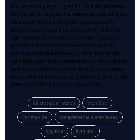
Namur est conçue pour garantir la satisfaction totale
des clients. Si un produit acheté ne répond pas à vos
attentes ou présente un défaut, vous pouvez le
retourner dans les 14 jours suivant la réception de
votre commande. Newpharma Namur s’engage à
procéder à un remboursement complet ou à un
échange du produit défectueux, sous réserve des
conditions spécifiques mentionnées sur leur site web.
Leur équipe dédiée est disponible pour vous guider
tout au long du processus de retour et veiller à ce que
votre expérience d’achat soit sans tracas.
articles pour bébés
bien-être
commande
compléments alimentaires
hygiène
livraison