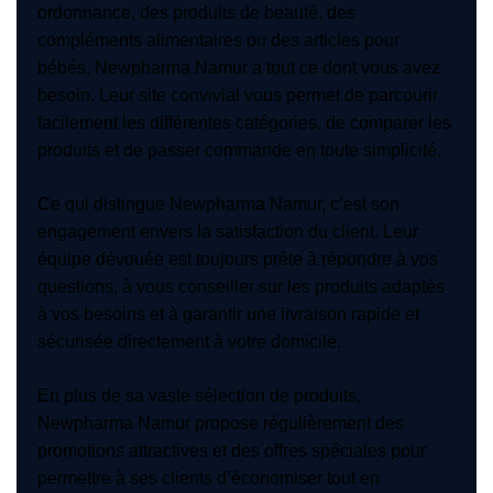
ordonnance, des produits de beauté, des
compléments alimentaires ou des articles pour
bébés, Newpharma Namur a tout ce dont vous avez
besoin. Leur site convivial vous permet de parcourir
facilement les différentes catégories, de comparer les
produits et de passer commande en toute simplicité.
Ce qui distingue Newpharma Namur, c’est son
engagement envers la satisfaction du client. Leur
équipe dévouée est toujours prête à répondre à vos
questions, à vous conseiller sur les produits adaptés
à vos besoins et à garantir une livraison rapide et
sécurisée directement à votre domicile.
En plus de sa vaste sélection de produits,
Newpharma Namur propose régulièrement des
promotions attractives et des offres spéciales pour
permettre à ses clients d’économiser tout en