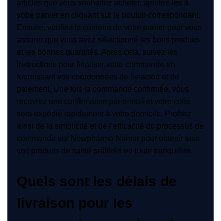
articles que vous souhaitez acheter, ajoutez-les à
votre panier en cliquant sur le bouton correspondant.
Ensuite, vérifiez le contenu de votre panier pour vous
assurer que vous avez sélectionné les bons produits
et les bonnes quantités. Après cela, suivez les
instructions pour finaliser votre commande en
fournissant vos coordonnées de livraison et de
paiement. Une fois la commande confirmée, vous
recevrez une confirmation par e-mail et votre colis
sera expédié rapidement à votre domicile. Profitez
ainsi de la simplicité et de l’efficacité du processus de
commande sur Newpharma Namur pour obtenir tous
vos produits de santé préférés en toute tranquillité.
Quels sont les délais de
livraison pour les