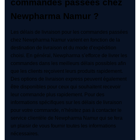
commandes passées chez
Newpharma Namur ?
Les délais de livraison pour les commandes passées
chez Newpharma Namur varient en fonction de la
destination de livraison et du mode d’expédition
choisi. En général, Newpharma s’efforce de livrer les
commandes dans les meilleurs délais possibles afin
que les clients reçoivent leurs produits rapidement.
Des options de livraison express peuvent également
être disponibles pour ceux qui souhaitent recevoir
leur commande plus rapidement. Pour des
informations spécifiques sur les délais de livraison
pour votre commande, n’hésitez pas à contacter le
service clientèle de Newpharma Namur qui se fera
un plaisir de vous fournir toutes les informations
nécessaires.