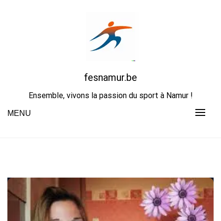
Skip
to
content
fesnamur.be
Ensemble, vivons la passion du sport à Namur !
MENU