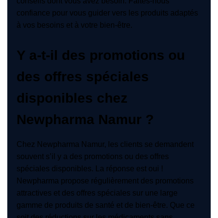
conseils dont vous avez besoin. Faites-nous
confiance pour vous guider vers les produits adaptés
à vos besoins et à votre bien-être.
Y a-t-il des promotions ou
des offres spéciales
disponibles chez
Newpharma Namur ?
Chez Newpharma Namur, les clients se demandent
souvent s’il y a des promotions ou des offres
spéciales disponibles. La réponse est oui !
Newpharma propose régulièrement des promotions
attractives et des offres spéciales sur une large
gamme de produits de santé et de bien-être. Que ce
soit des réductions sur les médicaments sans