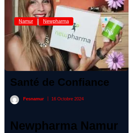
Namur
Newpharma
Newpharma Namur :
Votre Destination
Santé de Confiance
Fesnamur
16 Octobre 2024
Newpharma Namur