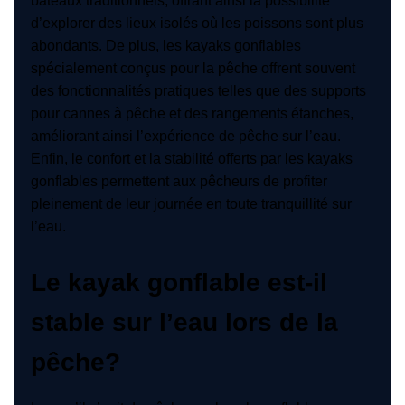
bateaux traditionnels, offrant ainsi la possibilité
d’explorer des lieux isolés où les poissons sont plus
abondants. De plus, les kayaks gonflables
spécialement conçus pour la pêche offrent souvent
des fonctionnalités pratiques telles que des supports
pour cannes à pêche et des rangements étanches,
améliorant ainsi l’expérience de pêche sur l’eau.
Enfin, le confort et la stabilité offerts par les kayaks
gonflables permettent aux pêcheurs de profiter
pleinement de leur journée en toute tranquillité sur
l’eau.
Le kayak gonflable est-il
stable sur l’eau lors de la
pêche?