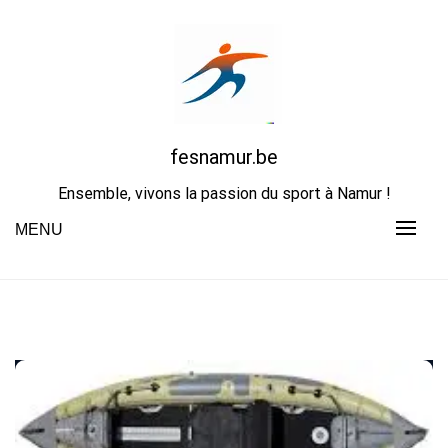
Skip
to
content
fesnamur.be
Ensemble, vivons la passion du sport à Namur !
MENU