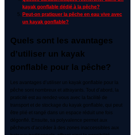
kayak gonflable dédié à la pêche?
Peut-on pratiquer la pêche en eau vive avec
un kayak gonflable?
Quels sont les avantages
d’utiliser un kayak
gonflable pour la pêche?
Les avantages d’utiliser un kayak gonflable pour la
pêche sont nombreux et attrayants. Tout d’abord, la
praticité est au rendez-vous avec la facilité de
transport et de stockage du kayak gonflable, qui peut
être plié et rangé dans un espace réduit une fois
dégonflé. Ensuite, sa polyvalence permet aux
pêcheurs d’accéder à des zones inaccessibles aux