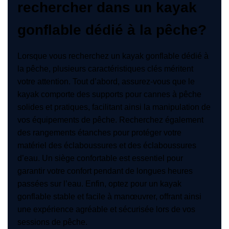
rechercher dans un kayak
gonflable dédié à la pêche?
Lorsque vous recherchez un kayak gonflable dédié à
la pêche, plusieurs caractéristiques clés méritent
votre attention. Tout d’abord, assurez-vous que le
kayak comporte des supports pour cannes à pêche
solides et pratiques, facilitant ainsi la manipulation de
vos équipements de pêche. Recherchez également
des rangements étanches pour protéger votre
matériel des éclaboussures et des éclaboussures
d’eau. Un siège confortable est essentiel pour
garantir votre confort pendant de longues heures
passées sur l’eau. Enfin, optez pour un kayak
gonflable stable et facile à manœuvrer, offrant ainsi
une expérience agréable et sécurisée lors de vos
sessions de pêche.