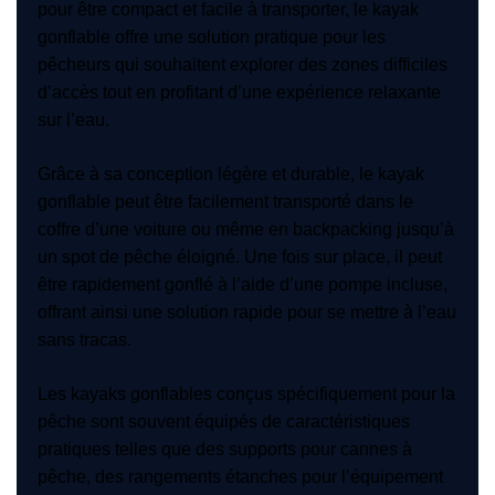
pour être compact et facile à transporter, le kayak
gonflable offre une solution pratique pour les
pêcheurs qui souhaitent explorer des zones difficiles
d’accès tout en profitant d’une expérience relaxante
sur l’eau.
Grâce à sa conception légère et durable, le kayak
gonflable peut être facilement transporté dans le
coffre d’une voiture ou même en backpacking jusqu’à
un spot de pêche éloigné. Une fois sur place, il peut
être rapidement gonflé à l’aide d’une pompe incluse,
offrant ainsi une solution rapide pour se mettre à l’eau
sans tracas.
Les kayaks gonflables conçus spécifiquement pour la
pêche sont souvent équipés de caractéristiques
pratiques telles que des supports pour cannes à
pêche, des rangements étanches pour l’équipement