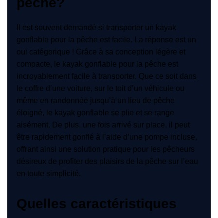
pêche?
Il est souvent demandé si transporter un kayak
gonflable pour la pêche est facile. La réponse est un
oui catégorique ! Grâce à sa conception légère et
compacte, le kayak gonflable pour la pêche est
incroyablement facile à transporter. Que ce soit dans
le coffre d’une voiture, sur le toit d’un véhicule ou
même en randonnée jusqu’à un lieu de pêche
éloigné, le kayak gonflable se plie et se range
aisément. De plus, une fois arrivé sur place, il peut
être rapidement gonflé à l’aide d’une pompe incluse,
offrant ainsi une solution pratique pour les pêcheurs
désireux de profiter des plaisirs de la pêche sur l’eau
en toute simplicité.
Quelles caractéristiques