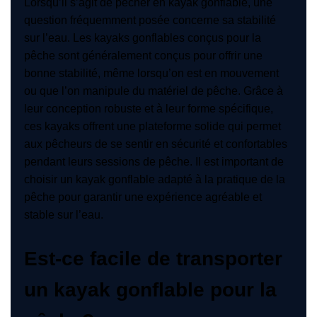
Lorsqu’il s’agit de pêcher en kayak gonflable, une
question fréquemment posée concerne sa stabilité
sur l’eau. Les kayaks gonflables conçus pour la
pêche sont généralement conçus pour offrir une
bonne stabilité, même lorsqu’on est en mouvement
ou que l’on manipule du matériel de pêche. Grâce à
leur conception robuste et à leur forme spécifique,
ces kayaks offrent une plateforme solide qui permet
aux pêcheurs de se sentir en sécurité et confortables
pendant leurs sessions de pêche. Il est important de
choisir un kayak gonflable adapté à la pratique de la
pêche pour garantir une expérience agréable et
stable sur l’eau.
Est-ce facile de transporter
un kayak gonflable pour la