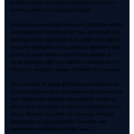
et même parfois des sièges confortables pour des
heures passées sur l’eau sans fatigue.
En plus de leur praticité, les kayaks gonflables offrent
une expérience immersive sur l’eau, permettant aux
pêcheurs de se rapprocher de la nature et d’explorer
des coins tranquilles où les poissons abondent. Que
ce soit en eaux calmes ou en rivières agitées, le
kayak gonflable offre une stabilité rassurante tout en
offrant une sensation unique de liberté et d’aventure.
En conclusion, le kayak gonflable pour la pêche est
un choix judicieux pour les amateurs qui recherchent
une combinaison parfaite entre praticité, confort et
plaisir. Que vous soyez un pêcheur chevronné ou un
novice désireux d’explorer de nouveaux horizons
aquatiques, le kayak gonflable vous offre une
expérience inoubliable au fil de l’eau.