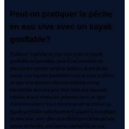
Peut-on pratiquer la pêche
en eau vive avec un kayak
gonflable?
Pratiquer la pêche en eau vive avec un kayak
gonflable est possible, mais il est essentiel de
prendre en compte certains facteurs avant de se
lancer. Les kayaks gonflables conçus pour la pêche
en eau vive doivent offrir une stabilité et une
robustesse accrues pour faire face aux courants
rapides et aux obstacles présents dans ce type
d’environnement. Il est recommandé de choisir un
kayak gonflable spécifiquement adapté à la pratique
en eau vive, avec des caractéristiques telles qu’une
coque renforcée, une bonne maniabilité et une