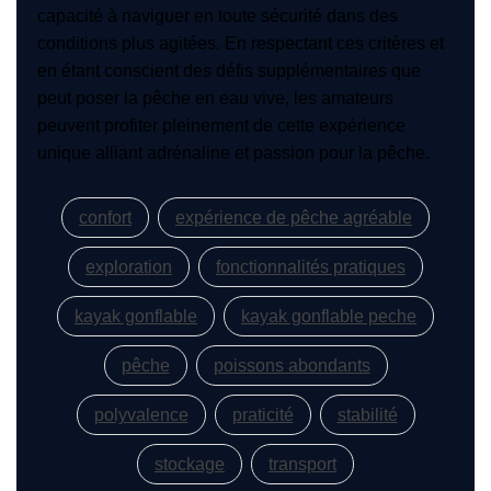
capacité à naviguer en toute sécurité dans des
conditions plus agitées. En respectant ces critères et
en étant conscient des défis supplémentaires que
peut poser la pêche en eau vive, les amateurs
peuvent profiter pleinement de cette expérience
unique alliant adrénaline et passion pour la pêche.
confort
expérience de pêche agréable
exploration
fonctionnalités pratiques
kayak gonflable
kayak gonflable peche
pêche
poissons abondants
polyvalence
praticité
stabilité
stockage
transport