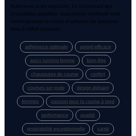
frottements et les ampoules. En choisissant des
chaussettes adaptées, vous pouvez améliorer votre
confort pendant la course et prévenir les blessures
liées à l’effort physique.
adhérence optimale
amorti efficace
asics running femme
bien-être
chaussures de course
confort
courses sur route
design élégant
femmes
passion pour la course à pied
performance
qualité
respirabilité exceptionnelle
santé