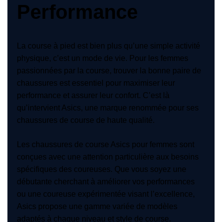
Performance
La course à pied est bien plus qu’une simple activité
physique, c’est un mode de vie. Pour les femmes
passionnées par la course, trouver la bonne paire de
chaussures est essentiel pour maximiser leur
performance et assurer leur confort. C’est là
qu’intervient Asics, une marque renommée pour ses
chaussures de course de haute qualité.
Les chaussures de course Asics pour femmes sont
conçues avec une attention particulière aux besoins
spécifiques des coureuses. Que vous soyez une
débutante cherchant à améliorer vos performances
ou une coureuse expérimentée visant l’excellence,
Asics propose une gamme variée de modèles
adaptés à chaque niveau et style de course.