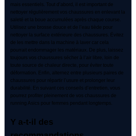
mais essentiels. Tout d’abord, il est important de
nettoyer régulièrement vos chaussures en enlevant la
saleté et la boue accumulées après chaque course.
Utilisez une brosse douce et de l’eau tiède pour
nettoyer la surface extérieure des chaussures. Évitez
de les mettre dans la machine à laver car cela
pourrait endommager les matériaux. De plus, laissez
toujours vos chaussures sécher à l’air libre, loin de
toute source de chaleur directe, pour éviter toute
déformation. Enfin, alternez entre plusieurs paires de
chaussures pour répartir l’usure et prolonger leur
durabilité. En suivant ces conseils d’entretien, vous
pourrez profiter pleinement de vos chaussures de
running Asics pour femmes pendant longtemps.
Y a-t-il des
recommandations