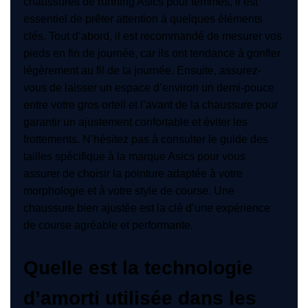
chaussures de running Asics pour femmes, il est
essentiel de prêter attention à quelques éléments
clés. Tout d’abord, il est recommandé de mesurer vos
pieds en fin de journée, car ils ont tendance à gonfler
légèrement au fil de la journée. Ensuite, assurez-
vous de laisser un espace d’environ un demi-pouce
entre votre gros orteil et l’avant de la chaussure pour
garantir un ajustement confortable et éviter les
frottements. N’hésitez pas à consulter le guide des
tailles spécifique à la marque Asics pour vous
assurer de choisir la pointure adaptée à votre
morphologie et à votre style de course. Une
chaussure bien ajustée est la clé d’une expérience
de course agréable et performante.
Quelle est la technologie
d’amorti utilisée dans les