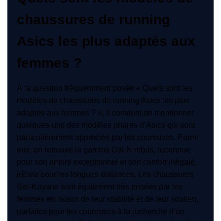
chaussures de running
Asics les plus adaptés aux
femmes ?
À la question fréquemment posée « Quels sont les
modèles de chaussures de running Asics les plus
adaptés aux femmes ? », il convient de mentionner
quelques-uns des modèles phares d’Asics qui sont
particulièrement appréciés par les coureuses. Parmi
eux, on retrouve la gamme Gel-Nimbus, reconnue
pour son amorti exceptionnel et son confort inégalé,
idéale pour les longues distances. Les chaussures
Gel-Kayano sont également très prisées par les
femmes en raison de leur stabilité et de leur soutien,
parfaites pour les coureuses à la recherche d’un