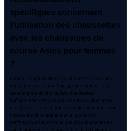
spécifiques concernant
l’utilisation des chaussettes
avec les chaussures de
course Asics pour femmes
?
Lorsqu’il s’agit d’utiliser des chaussettes avec les
chaussures de course Asics pour femmes, il est
recommandé de choisir des chaussettes
spécialement conçues pour la course. Optez pour
des chaussettes techniques qui offrent un bon amorti,
une respirabilité optimale et un ajustement
confortable. Assurez-vous que les chaussettes ne
sont ni trop serrées ni trop lâches afin d’éviter les