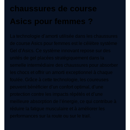
chaussures de course
Asics pour femmes ?
La technologie d’amorti utilisée dans les chaussures
de course Asics pour femmes est le célèbre système
Gel d’Asics. Ce système innovant repose sur des
unités de gel placées stratégiquement dans la
semelle intermédiaire des chaussures pour absorber
les chocs et offrir un amorti exceptionnel à chaque
foulée. Grâce à cette technologie, les coureuses
peuvent bénéficier d’un confort optimal, d’une
protection contre les impacts répétés et d’une
meilleure absorption de l’énergie, ce qui contribue à
réduire la fatigue musculaire et à améliorer les
performances sur la route ou sur le trail.