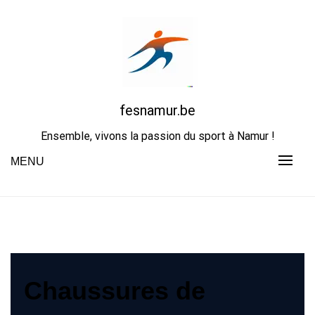
Skip
to
content
fesnamur.be
Ensemble, vivons la passion du sport à Namur !
MENU
Chaussures de