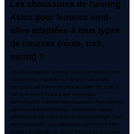
Les chaussures de running
Asics pour femmes sont-
elles adaptées à tous types
de courses (route, trail,
sprint) ?
Les chaussures de running Asics pour femmes sont
conçues pour répondre aux besoins variés des
coureuses, qu’elles pratiquent la course sur route, le
trail ou le sprint. Grâce à leur conception
technologique avancée, les chaussures Asics offrent
polyvalence et performance, assurant un soutien
optimal quel que soit le type de course pratiqué. Que
vous recherchiez une adhérence supérieure sur les
sentiers accidentés, un amorti efficace sur les routes