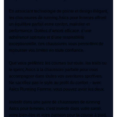
En associant technologie de pointe et design élégant,
les chaussures de running Asics pour femmes offrent
un équilibre parfait entre confort, maintien et
performance. Dotées d’amorti efficace, d’une
adhérence optimale et d’une respirabilité
exceptionnelle, ces chaussures vous permettent de
repousser vos limites en toute confiance.
Que vous préfériez les courses sur route, les trails ou
le sprint, Asics a la chaussure parfaite pour vous
accompagner dans toutes vos aventures sportives.
Ne sacrifiez pas le style au profit du confort – avec
Asics Running Femme, vous pouvez avoir les deux.
Investir dans une paire de chaussures de running
Asics pour femmes, c’est investir dans votre santé,
votre bien-être et votre passion pour la course à pied.