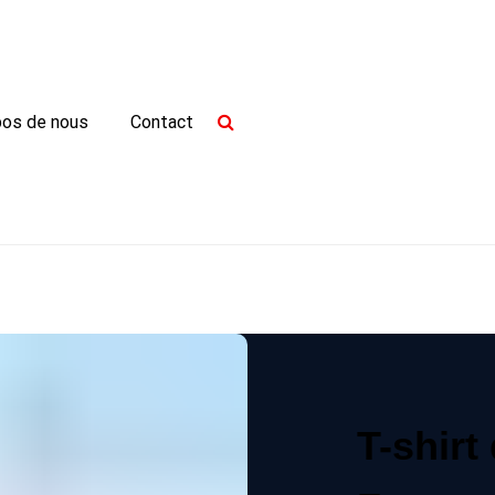
pos de nous
Contact
T-shirt