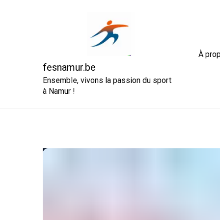
Skip
to
content
À pro
fesnamur.be
Ensemble, vivons la passion du sport
à Namur !