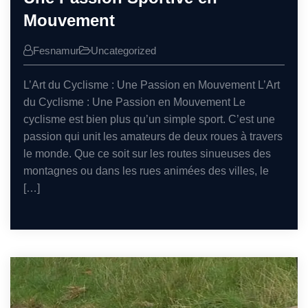
Mouvement
Fesnamur
Uncategorized
L’Art du Cyclisme : Une Passion en Mouvement L’Art
du Cyclisme : Une Passion en Mouvement Le
cyclisme est bien plus qu’un simple sport. C’est une
passion qui unit les amateurs de deux roues à travers
le monde. Que ce soit sur les routes sinueuses des
montagnes ou dans les rues animées des villes, le
[…]