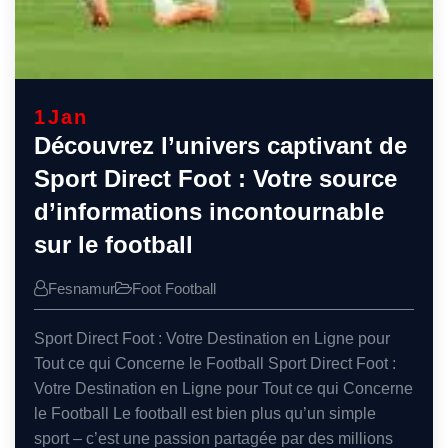
1
Jan
Découvrez l’univers captivant de
Sport Direct Foot : Votre source
d’informations incontournable
sur le football
Fesnamur
Foot
Football
Sport Direct Foot : Votre Destination en Ligne pour
Tout ce qui Concerne le Football Sport Direct Foot :
Votre Destination en Ligne pour Tout ce qui Concerne
le Football Le football est bien plus qu’un simple
sport – c’est une passion partagée par des millions