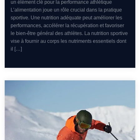
un élément clé pour la performance athlétique
L’alimentation joue un rôle crucial dans la pratique
sportive. Une nutrition adéquate peut améliorer les
performances, accélérer la récupération et favoriser
le bien-être général des athlètes. La nutrition sportive
vise à fournir au corps les nutriments essentiels dont
il […]