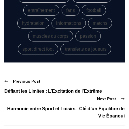
entraînement
fans
football
hydratation
informations
matchs
muscles du corps
passion
sport direct foot
transferts de joueurs
Previous Post
Défiant les Limites : L’Excitation de l’Extrême
Next Post
Harmonie entre Sport et Loisirs : Clé d’un Équilibre de
Vie Épanoui