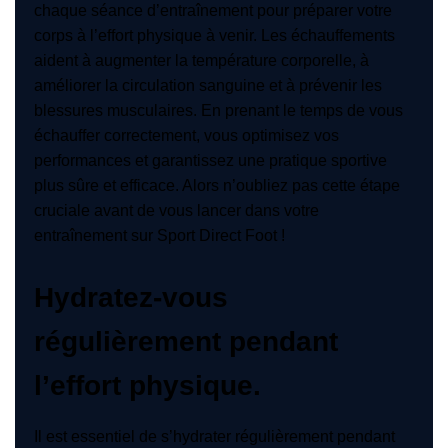
chaque séance d’entraînement pour préparer votre
corps à l’effort physique à venir. Les échauffements
aident à augmenter la température corporelle, à
améliorer la circulation sanguine et à prévenir les
blessures musculaires. En prenant le temps de vous
échauffer correctement, vous optimisez vos
performances et garantissez une pratique sportive
plus sûre et efficace. Alors n’oubliez pas cette étape
cruciale avant de vous lancer dans votre
entraînement sur Sport Direct Foot !
Hydratez-vous
régulièrement pendant
l’effort physique.
Il est essentiel de s’hydrater régulièrement pendant