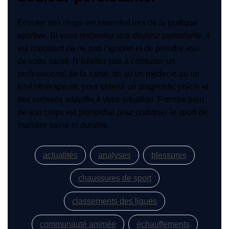
Écouter son corps est essentiel lors de la pratique
sportive. Si vous ressentez une douleur persistante, il
est important de ne pas l’ignorer et de prendre soin
de votre santé. N’hésitez pas à consulter un
professionnel de la santé, tel qu’un médecin ou un
kinésithérapeute, pour obtenir un diagnostic précis et
des conseils adaptés à votre situation. Prendre soin
de son corps est primordial pour pratiquer le sport de
manière saine et durable.
actualités
analyses
blessures
chaussures de sport
classements des ligues
communauté animée
échauffements