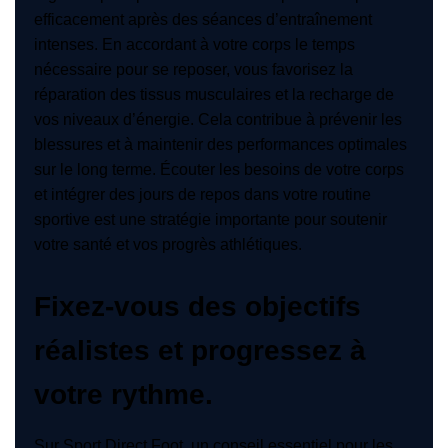
efficacement après des séances d’entraînement
intenses. En accordant à votre corps le temps
nécessaire pour se reposer, vous favorisez la
réparation des tissus musculaires et la recharge de
vos niveaux d’énergie. Cela contribue à prévenir les
blessures et à maintenir des performances optimales
sur le long terme. Écouter les besoins de votre corps
et intégrer des jours de repos dans votre routine
sportive est une stratégie importante pour soutenir
votre santé et vos progrès athlétiques.
Fixez-vous des objectifs
réalistes et progressez à
votre rythme.
Sur Sport Direct Foot, un conseil essentiel pour les