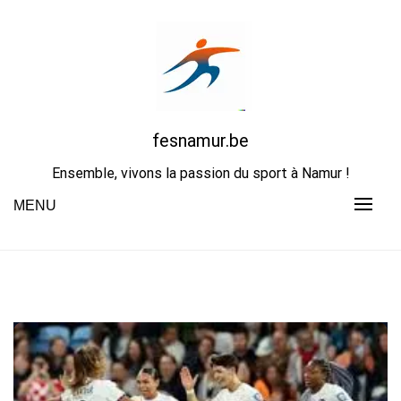
Skip
to
content
fesnamur.be
Ensemble, vivons la passion du sport à Namur !
MENU