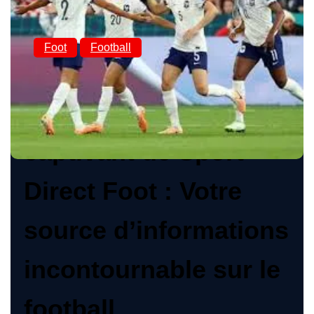
Foot
Football
Découvrez l’univers
captivant de Sport
Direct Foot : Votre
source d’informations
incontournable sur le
football