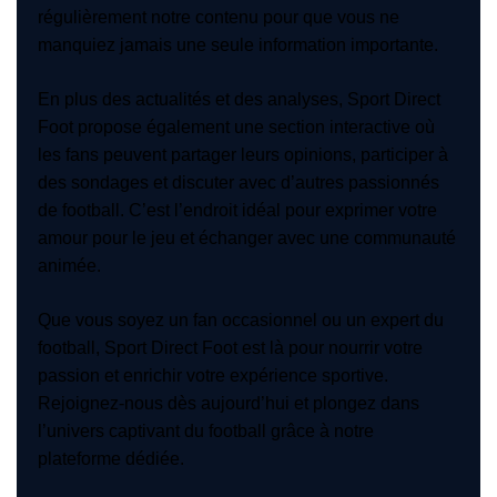
régulièrement notre contenu pour que vous ne
manquiez jamais une seule information importante.
En plus des actualités et des analyses, Sport Direct
Foot propose également une section interactive où
les fans peuvent partager leurs opinions, participer à
des sondages et discuter avec d’autres passionnés
de football. C’est l’endroit idéal pour exprimer votre
amour pour le jeu et échanger avec une communauté
animée.
Que vous soyez un fan occasionnel ou un expert du
football, Sport Direct Foot est là pour nourrir votre
passion et enrichir votre expérience sportive.
Rejoignez-nous dès aujourd’hui et plongez dans
l’univers captivant du football grâce à notre
plateforme dédiée.