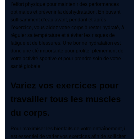
l’effort physique pour maintenir des performances
optimales et prévenir la déshydratation. En buvant
suffisamment d’eau avant, pendant et après
l’exercice, vous aidez votre corps à rester hydraté, à
réguler sa température et à éviter les risques de
fatigue et de blessures. Une bonne hydratation est
donc une clé importante pour profiter pleinement de
votre activité sportive et pour prendre soin de votre
santé globale.
Variez vos exercices pour
travailler tous les muscles
du corps.
Pour maximiser les bienfaits de votre entraînement, il
est essentiel de varier vos exercices afin de solliciter