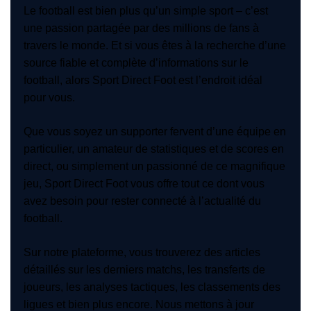
Le football est bien plus qu’un simple sport – c’est
une passion partagée par des millions de fans à
travers le monde. Et si vous êtes à la recherche d’une
source fiable et complète d’informations sur le
football, alors Sport Direct Foot est l’endroit idéal
pour vous.
Que vous soyez un supporter fervent d’une équipe en
particulier, un amateur de statistiques et de scores en
direct, ou simplement un passionné de ce magnifique
jeu, Sport Direct Foot vous offre tout ce dont vous
avez besoin pour rester connecté à l’actualité du
football.
Sur notre plateforme, vous trouverez des articles
détaillés sur les derniers matchs, les transferts de
joueurs, les analyses tactiques, les classements des
ligues et bien plus encore. Nous mettons à jour