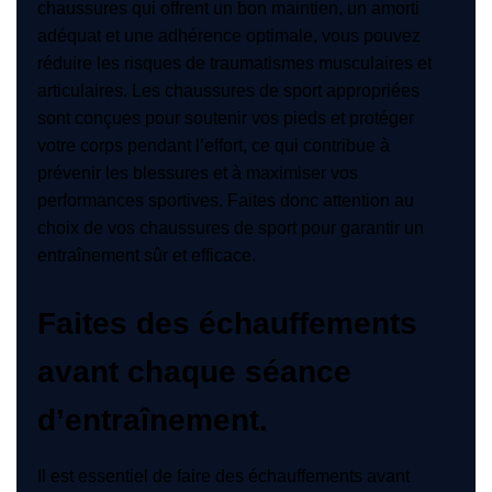
chaussures qui offrent un bon maintien, un amorti
adéquat et une adhérence optimale, vous pouvez
réduire les risques de traumatismes musculaires et
articulaires. Les chaussures de sport appropriées
sont conçues pour soutenir vos pieds et protéger
votre corps pendant l’effort, ce qui contribue à
prévenir les blessures et à maximiser vos
performances sportives. Faites donc attention au
choix de vos chaussures de sport pour garantir un
entraînement sûr et efficace.
Faites des échauffements
avant chaque séance
d’entraînement.
Il est essentiel de faire des échauffements avant