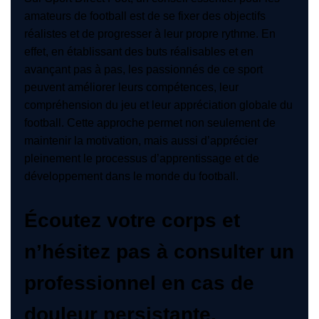
amateurs de football est de se fixer des objectifs
réalistes et de progresser à leur propre rythme. En
effet, en établissant des buts réalisables et en
avançant pas à pas, les passionnés de ce sport
peuvent améliorer leurs compétences, leur
compréhension du jeu et leur appréciation globale du
football. Cette approche permet non seulement de
maintenir la motivation, mais aussi d’apprécier
pleinement le processus d’apprentissage et de
développement dans le monde du football.
Écoutez votre corps et
n’hésitez pas à consulter un
professionnel en cas de
douleur persistante.