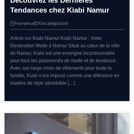
Découvrez les Dernières
Tendances chez Kiabi Namur
Fesnamur
Uncategorized
Article sur Kiabi Namur Kiabi Namur : Votre
Destination Mode à Namur Situé au cœur de la ville
de Namur, Kiabi est une enseigne incontournable
pour tous les passionnés de mode et de tendance.
Avec son large choix de vêtements pour toute la
famille, Kiabi s’est imposé comme une référence en
matière de style abordable […]