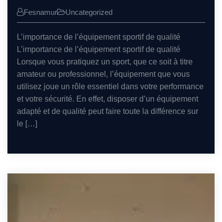
Fesnamur
Uncategorized
L’importance de l’équipement sportif de qualité
L’importance de l’équipement sportif de qualité
Lorsque vous pratiquez un sport, que ce soit à titre
amateur ou professionnel, l’équipement que vous
utilisez joue un rôle essentiel dans votre performance
et votre sécurité. En effet, disposer d’un équipement
adapté et de qualité peut faire toute la différence sur
le […]