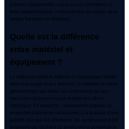
d’écrire « équipement » sans accent circonflexe ni
lettre supplémentaire, conformément aux règles de la
langue française en Belgique.
Quelle est la différence
entre matériel et
équipement ?
La différence entre le matériel et l’équipement réside
dans leur usage et leur fonction. Le matériel se réfère
généralement aux outils, aux instruments ou aux
machines nécessaires pour réaliser une tâche
spécifique. En revanche, l’équipement englobe un
ensemble d’éléments nécessaires à la pratique d’une
activité, tels que les vêtements, les accessoires et les
dispositifs qui facilitent ou améliorent la performance.