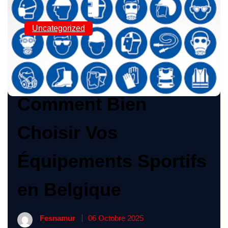
Uncategorized
Guide d’Achat :
Comment Bien
Choisir Vos
Équipements Sportifs
en Belgique
Fesnamur
06 Octobre 2025