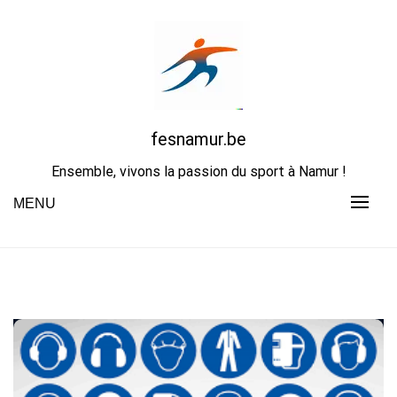
Skip
to
content
fesnamur.be
Ensemble, vivons la passion du sport à Namur !
MENU