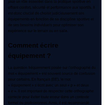
joue un rôle essentiel dans la pratique sportive en
offrant confort, sécurité et performance aux sportifs. Il
est donc crucial de choisir judicieusement ses
équipements en fonction de sa discipline sportive et
de ses besoins individuels pour optimiser son
expérience sur le terrain ou en salle.
Comment écrire
équipement ?
La question fréquemment posée sur l’orthographe du
mot « équipement » est souvent source de confusion
pour certains. En français (BE), le mot
« équipement » s’écrit avec un seul « p » et deux
« e ». Il est important de respecter cette orthographe
correcte pour éviter toute erreur dans un contexte
formel ou professionnel. Ainsi, il est recommandé