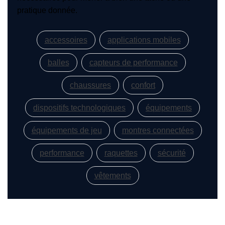
pratique donnée.
accessoires
applications mobiles
balles
capteurs de performance
chaussures
confort
dispositifs technologiques
équipements
équipements de jeu
montres connectées
performance
raquettes
sécurité
vêtements