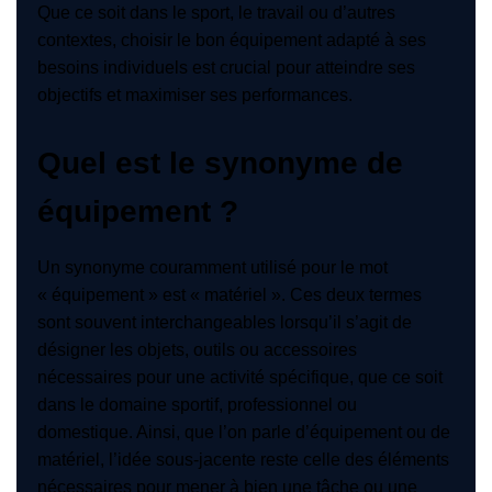
Que ce soit dans le sport, le travail ou d’autres
contextes, choisir le bon équipement adapté à ses
besoins individuels est crucial pour atteindre ses
objectifs et maximiser ses performances.
Quel est le synonyme de
équipement ?
Un synonyme couramment utilisé pour le mot
« équipement » est « matériel ». Ces deux termes
sont souvent interchangeables lorsqu’il s’agit de
désigner les objets, outils ou accessoires
nécessaires pour une activité spécifique, que ce soit
dans le domaine sportif, professionnel ou
domestique. Ainsi, que l’on parle d’équipement ou de
matériel, l’idée sous-jacente reste celle des éléments
nécessaires pour mener à bien une tâche ou une