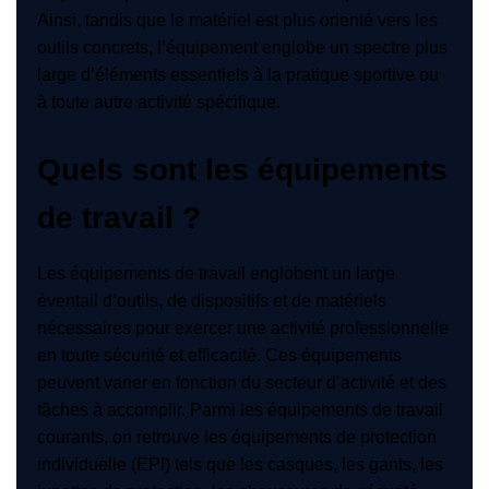
Ainsi, tandis que le matériel est plus orienté vers les
outils concrets, l’équipement englobe un spectre plus
large d’éléments essentiels à la pratique sportive ou
à toute autre activité spécifique.
Quels sont les équipements
de travail ?
Les équipements de travail englobent un large
éventail d’outils, de dispositifs et de matériels
nécessaires pour exercer une activité professionnelle
en toute sécurité et efficacité. Ces équipements
peuvent varier en fonction du secteur d’activité et des
tâches à accomplir. Parmi les équipements de travail
courants, on retrouve les équipements de protection
individuelle (EPI) tels que les casques, les gants, les