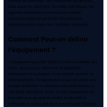
lunettes de protection, les chaussures de sécurité,
mais aussi les machines, les outils spécifiques, les
logiciels informatiques et tout autre matériel
nécessaire pour mener à bien ses missions
professionnelles dans des conditions optimales.
Comment Peut-on définir
l’équipement ?
L’équipement peut être défini comme l’ensemble des
outils, accessoires, vêtements et dispositifs
nécessaires à la pratique d’une activité sportive ou
professionnelle. Il englobe tout ce qui est utilisé pour
faciliter, améliorer ou sécuriser une performance ou
une tâche spécifique. Ainsi, un bon équipement est
essentiel pour garantir le confort, la sécurité et
l’efficacité du pratiquant dans son domaine d’activité.