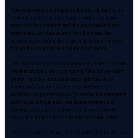
Que vous soyez un adepte du football, du tennis, du
cyclisme ou de tout autre sport, chaque discipline
exige des équipements spécifiques adaptés à ses
exigences. Les chaussures, les vêtements, les
accessoires et même les dispositifs technologiques
font partie intégrante de l’équipement sportif.
Les chaussures sont probablement l’un des éléments
les plus cruciaux pour tout sportif. Elles doivent offrir
un bon maintien, une adhérence optimale et un
amorti adéquat pour prévenir les blessures et
améliorer les performances. De même, les vêtements
techniques conçus avec des tissus respirants et
élastiques favorisent la liberté de mouvement et
régulent la température corporelle pendant l’effort.
Les accessoires tels que les raquettes, les balles, les