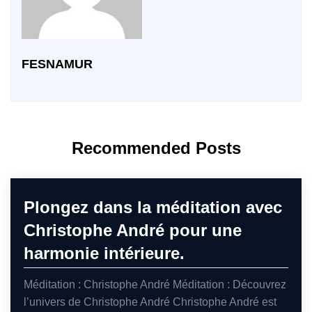
FESNAMUR
Recommended Posts
Plongez dans la méditation avec
Christophe André pour une
harmonie intérieure.
Méditation : Christophe André Méditation : Découvrez
l’univers de Christophe André Christophe André est