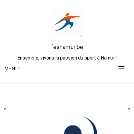
Skip
to
content
fesnamur.be
Ensemble, vivons la passion du sport à Namur !
MENU