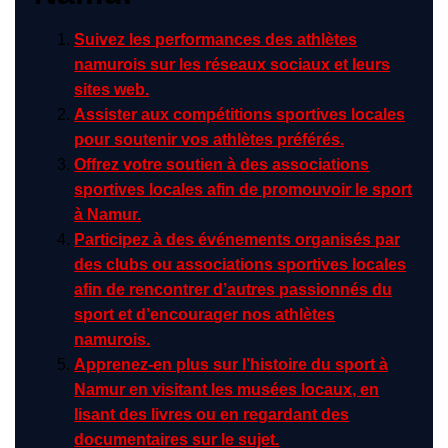
Suivez les performances des athlètes
namurois sur les réseaux sociaux et leurs
sites web.
Assister aux compétitions sportives locales
pour soutenir vos athlètes préférés.
Offrez votre soutien à des associations
sportives locales afin de promouvoir le sport
à Namur.
Participez à des événements organisés par
des clubs ou associations sportives locales
afin de rencontrer d’autres passionnés du
sport et d’encourager nos athlètes
namurois.
Apprenez-en plus sur l’histoire du sport à
Namur en visitant les musées locaux, en
lisant des livres ou en regardant des
documentaires sur le sujet.