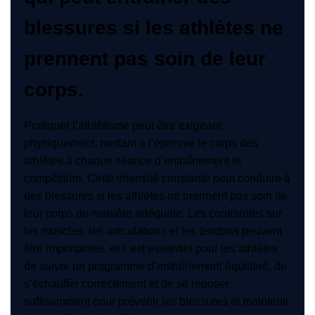
blessures si les athlètes ne
prennent pas soin de leur
corps.
Pratiquer l’athlétisme peut être exigeant
physiquement, mettant à l’épreuve le corps des
athlètes à chaque séance d’entraînement et
compétition. Cette intensité constante peut conduire à
des blessures si les athlètes ne prennent pas soin de
leur corps de manière adéquate. Les contraintes sur
les muscles, les articulations et les tendons peuvent
être importantes, et il est essentiel pour les athlètes
de suivre un programme d’entraînement équilibré, de
s’échauffer correctement et de se reposer
suffisamment pour prévenir les blessures et maintenir