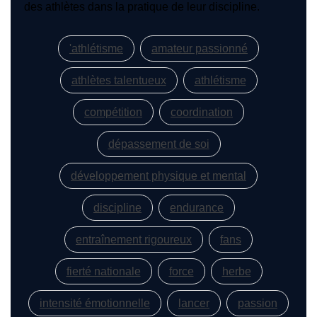
des athlètes dans la pratique de leur discipline.
'athlétisme
amateur passionné
athlètes talentueux
athlétisme
compétition
coordination
dépassement de soi
développement physique et mental
discipline
endurance
entraînement rigoureux
fans
fierté nationale
force
herbe
intensité émotionnelle
lancer
passion