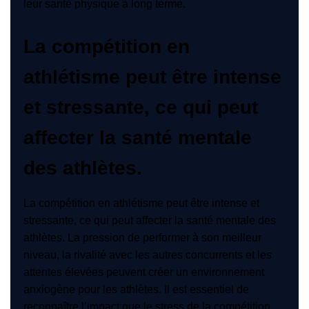
leur santé physique à long terme.
La compétition en
athlétisme peut être intense
et stressante, ce qui peut
affecter la santé mentale
des athlètes.
La compétition en athlétisme peut être intense et
stressante, ce qui peut affecter la santé mentale des
athlètes. La pression de performer à son meilleur
niveau, la rivalité avec les autres concurrents et les
attentes élevées peuvent créer un environnement
anxiogène pour les athlètes. Il est essentiel de
reconnaître l’impact que le stress de la compétition