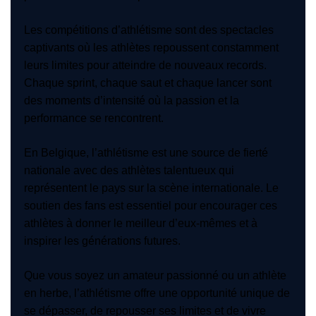
Les compétitions d’athlétisme sont des spectacles
captivants où les athlètes repoussent constamment
leurs limites pour atteindre de nouveaux records.
Chaque sprint, chaque saut et chaque lancer sont
des moments d’intensité où la passion et la
performance se rencontrent.
En Belgique, l’athlétisme est une source de fierté
nationale avec des athlètes talentueux qui
représentent le pays sur la scène internationale. Le
soutien des fans est essentiel pour encourager ces
athlètes à donner le meilleur d’eux-mêmes et à
inspirer les générations futures.
Que vous soyez un amateur passionné ou un athlète
en herbe, l’athlétisme offre une opportunité unique de
se dépasser, de repousser ses limites et de vivre