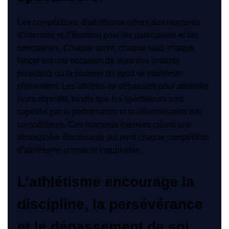
Les compétitions d’athlétisme offrent des moments
d’intensité et d’émotion pour les participants et les
spectateurs. Chaque sprint, chaque saut, chaque
lancer est une occasion de vivre des instants
palpitants où la passion du sport se manifeste
pleinement. Les athlètes se dépassent pour atteindre
leurs objectifs, tandis que les spectateurs sont
captivés par la performance et la détermination des
compétiteurs. Ces moments intenses créent une
atmosphère électrisante qui rend chaque compétition
d’athlétisme unique et inoubliable.
L’athlétisme encourage la
discipline, la persévérance
et le dépassement de soi.