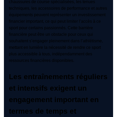
chaussures de course spécialisées, les tenues
techniques, les accessoires de performance et autres
équipements peuvent représenter un investissement
financier important, ce qui peut limiter l’accès à ce
sport pour certains passionnés. Cette barrière
financière peut être un obstacle pour ceux qui
souhaitent s’engager pleinement dans l’athlétisme,
mettant en lumière la nécessité de rendre ce sport
plus accessible à tous, indépendamment des
ressources financières disponibles.
Les entraînements réguliers
et intensifs exigent un
engagement important en
termes de temps et