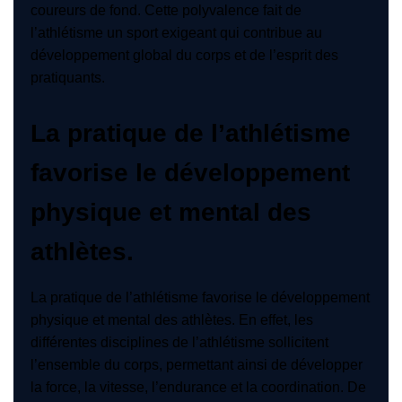
coureurs de fond. Cette polyvalence fait de
l’athlétisme un sport exigeant qui contribue au
développement global du corps et de l’esprit des
pratiquants.
La pratique de l’athlétisme
favorise le développement
physique et mental des
athlètes.
La pratique de l’athlétisme favorise le développement
physique et mental des athlètes. En effet, les
différentes disciplines de l’athlétisme sollicitent
l’ensemble du corps, permettant ainsi de développer
la force, la vitesse, l’endurance et la coordination. De