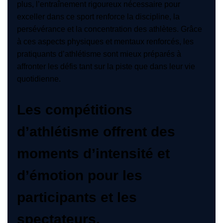
plus, l’entraînement rigoureux nécessaire pour
exceller dans ce sport renforce la discipline, la
persévérance et la concentration des athlètes. Grâce
à ces aspects physiques et mentaux renforcés, les
pratiquants d’athlétisme sont mieux préparés à
affronter les défis tant sur la piste que dans leur vie
quotidienne.
Les compétitions
d’athlétisme offrent des
moments d’intensité et
d’émotion pour les
participants et les
spectateurs.