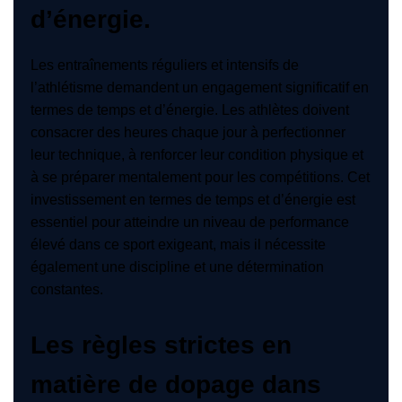
d’énergie.
Les entraînements réguliers et intensifs de
l’athlétisme demandent un engagement significatif en
termes de temps et d’énergie. Les athlètes doivent
consacrer des heures chaque jour à perfectionner
leur technique, à renforcer leur condition physique et
à se préparer mentalement pour les compétitions. Cet
investissement en termes de temps et d’énergie est
essentiel pour atteindre un niveau de performance
élevé dans ce sport exigeant, mais il nécessite
également une discipline et une détermination
constantes.
Les règles strictes en
matière de dopage dans