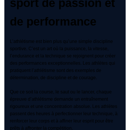
sport de passion et
de performance
L’athlétisme est bien plus qu’une simple discipline
sportive. C’est un art où la puissance, la vitesse,
l’endurance et la technique se rejoignent pour créer
des performances exceptionnelles. Les athlètes qui
pratiquent l’athlétisme sont des exemples de
détermination, de discipline et de courage.
Que ce soit la course, le saut ou le lancer, chaque
épreuve d’athlétisme demande un entraînement
rigoureux et une concentration absolue. Les athlètes
passent des heures à perfectionner leur technique, à
renforcer leur corps et à affiner leur esprit pour être
prêts à affronter la compétition.