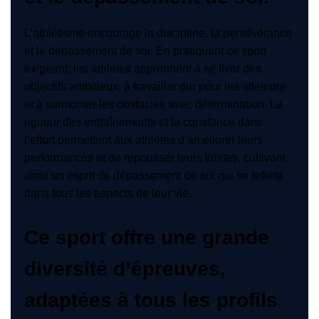
L’athlétisme encourage la discipline, la persévérance
et le dépassement de soi. En pratiquant ce sport
exigeant, les athlètes apprennent à se fixer des
objectifs ambitieux, à travailler dur pour les atteindre
et à surmonter les obstacles avec détermination. La
rigueur des entraînements et la constance dans
l’effort permettent aux athlètes d’améliorer leurs
performances et de repousser leurs limites, cultivant
ainsi un esprit de dépassement de soi qui se reflète
dans tous les aspects de leur vie.
Ce sport offre une grande
diversité d’épreuves,
adaptées à tous les profils