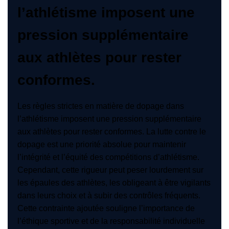
l’athlétisme imposent une
pression supplémentaire
aux athlètes pour rester
conformes.
Les règles strictes en matière de dopage dans
l’athlétisme imposent une pression supplémentaire
aux athlètes pour rester conformes. La lutte contre le
dopage est une priorité absolue pour maintenir
l’intégrité et l’équité des compétitions d’athlétisme.
Cependant, cette rigueur peut peser lourdement sur
les épaules des athlètes, les obligeant à être vigilants
dans leurs choix et à subir des contrôles fréquents.
Cette contrainte ajoutée souligne l’importance de
l’éthique sportive et de la responsabilité individuelle