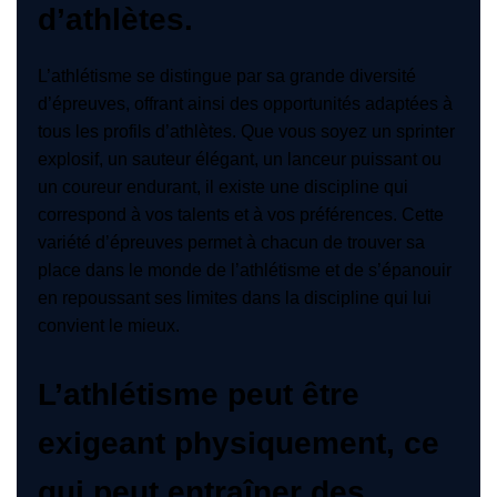
d’athlètes.
L’athlétisme se distingue par sa grande diversité
d’épreuves, offrant ainsi des opportunités adaptées à
tous les profils d’athlètes. Que vous soyez un sprinter
explosif, un sauteur élégant, un lanceur puissant ou
un coureur endurant, il existe une discipline qui
correspond à vos talents et à vos préférences. Cette
variété d’épreuves permet à chacun de trouver sa
place dans le monde de l’athlétisme et de s’épanouir
en repoussant ses limites dans la discipline qui lui
convient le mieux.
L’athlétisme peut être
exigeant physiquement, ce
qui peut entraîner des