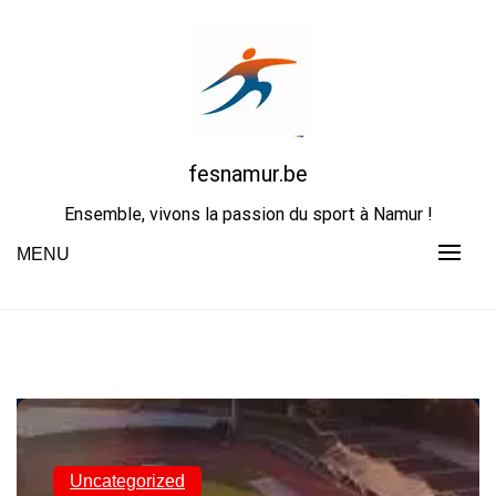
Skip
to
content
fesnamur.be
Ensemble, vivons la passion du sport à Namur !
MENU
Uncategorized