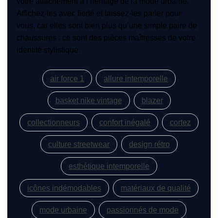
votre attachement à l’héritage de la mode urbaine.
Affichez-les avec fierté et laissez-les parler pour
vous, car elles sont bien plus qu’une simple paire de
chaussures : ce sont des pièces maîtresses de votre
identité stylistique.
air force 1
allure intemporelle
basket nike vintage
blazer
collectionneurs
confort inégalé
cortez
culture streetwear
design rétro
esthétique intemporelle
icônes indémodables
matériaux de qualité
mode urbaine
passionnés de mode