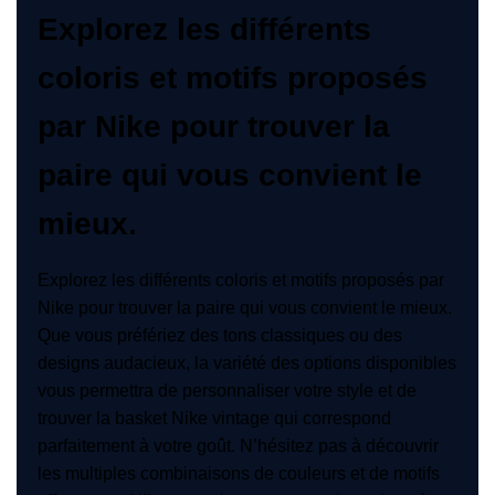
Explorez les différents
coloris et motifs proposés
par Nike pour trouver la
paire qui vous convient le
mieux.
Explorez les différents coloris et motifs proposés par
Nike pour trouver la paire qui vous convient le mieux.
Que vous préfériez des tons classiques ou des
designs audacieux, la variété des options disponibles
vous permettra de personnaliser votre style et de
trouver la basket Nike vintage qui correspond
parfaitement à votre goût. N’hésitez pas à découvrir
les multiples combinaisons de couleurs et de motifs