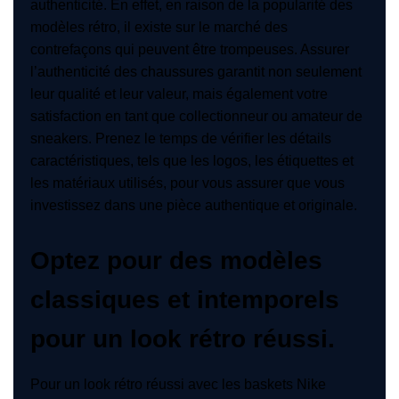
authenticité. En effet, en raison de la popularité des
modèles rétro, il existe sur le marché des
contrefaçons qui peuvent être trompeuses. Assurer
l’authenticité des chaussures garantit non seulement
leur qualité et leur valeur, mais également votre
satisfaction en tant que collectionneur ou amateur de
sneakers. Prenez le temps de vérifier les détails
caractéristiques, tels que les logos, les étiquettes et
les matériaux utilisés, pour vous assurer que vous
investissez dans une pièce authentique et originale.
Optez pour des modèles
classiques et intemporels
pour un look rétro réussi.
Pour un look rétro réussi avec les baskets Nike