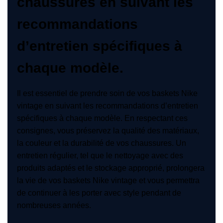
chaussures en suivant les
recommandations
d’entretien spécifiques à
chaque modèle.
Il est essentiel de prendre soin de vos baskets Nike
vintage en suivant les recommandations d’entretien
spécifiques à chaque modèle. En respectant ces
consignes, vous préservez la qualité des matériaux,
la couleur et la durabilité de vos chaussures. Un
entretien régulier, tel que le nettoyage avec des
produits adaptés et le stockage approprié, prolongera
la vie de vos baskets Nike vintage et vous permettra
de continuer à les porter avec style pendant de
nombreuses années.