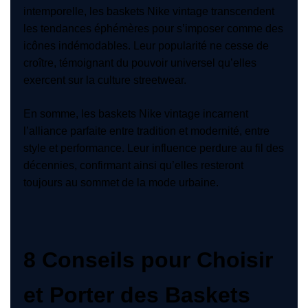
intemporelle, les baskets Nike vintage transcendent
les tendances éphémères pour s’imposer comme des
icônes indémodables. Leur popularité ne cesse de
croître, témoignant du pouvoir universel qu’elles
exercent sur la culture streetwear.
En somme, les baskets Nike vintage incarnent
l’alliance parfaite entre tradition et modernité, entre
style et performance. Leur influence perdure au fil des
décennies, confirmant ainsi qu’elles resteront
toujours au sommet de la mode urbaine.
8 Conseils pour Choisir
et Porter des Baskets