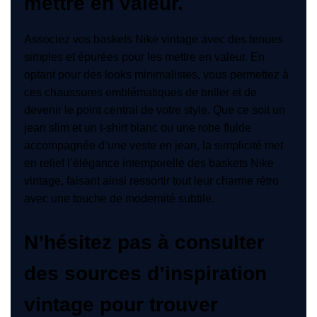
mettre en valeur.
Associez vos baskets Nike vintage avec des tenues
simples et épurées pour les mettre en valeur. En
optant pour des looks minimalistes, vous permettez à
ces chaussures emblématiques de briller et de
devenir le point central de votre style. Que ce soit un
jean slim et un t-shirt blanc ou une robe fluide
accompagnée d’une veste en jean, la simplicité met
en relief l’élégance intemporelle des baskets Nike
vintage, faisant ainsi ressortir tout leur charme rétro
avec une touche de modernité subtile.
N’hésitez pas à consulter
des sources d’inspiration
vintage pour trouver