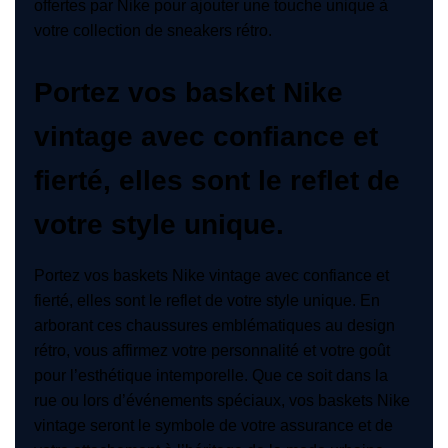
offertes par Nike pour ajouter une touche unique à
votre collection de sneakers rétro.
Portez vos basket Nike
vintage avec confiance et
fierté, elles sont le reflet de
votre style unique.
Portez vos baskets Nike vintage avec confiance et
fierté, elles sont le reflet de votre style unique. En
arborant ces chaussures emblématiques au design
rétro, vous affirmez votre personnalité et votre goût
pour l’esthétique intemporelle. Que ce soit dans la
rue ou lors d’événements spéciaux, vos baskets Nike
vintage seront le symbole de votre assurance et de