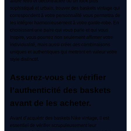
allure rétro et décontractée ou un look plus
sophistiqué et urbain, trouver des baskets vintage qui
correspondent à votre personnalité vous permettra de
les intégrer harmonieusement à votre garde-robe. En
choisissant une paire qui vous parle et qui vous
inspire, vous pourrez non seulement affirmer votre
individualité, mais aussi créer des combinaisons
uniques et authentiques qui mettront en valeur votre
style distinctif.
Assurez-vous de vérifier
l’authenticité des baskets
avant de les acheter.
Avant d’acquérir des baskets Nike vintage, il est
essentiel de vérifier scrupuleusement leur