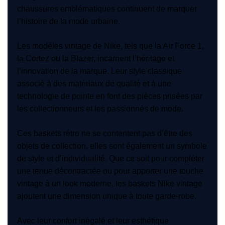
chaussures emblématiques continuent de marquer
l’histoire de la mode urbaine.
Les modèles vintage de Nike, tels que la Air Force 1,
la Cortez ou la Blazer, incarnent l’héritage et
l’innovation de la marque. Leur style classique
associé à des matériaux de qualité et à une
technologie de pointe en font des pièces prisées par
les collectionneurs et les passionnés de mode.
Ces baskets rétro ne se contentent pas d’être des
objets de collection, elles sont également un symbole
de style et d’individualité. Que ce soit pour compléter
une tenue décontractée ou pour apporter une touche
vintage à un look moderne, les baskets Nike vintage
ajoutent une dimension unique à toute garde-robe.
Avec leur confort inégalé et leur esthétique