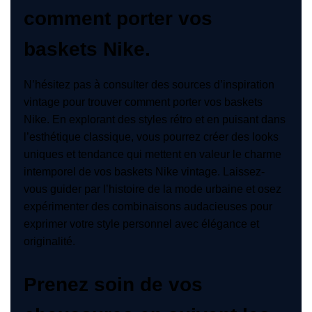
comment porter vos
baskets Nike.
N’hésitez pas à consulter des sources d’inspiration
vintage pour trouver comment porter vos baskets
Nike. En explorant des styles rétro et en puisant dans
l’esthétique classique, vous pourrez créer des looks
uniques et tendance qui mettent en valeur le charme
intemporel de vos baskets Nike vintage. Laissez-
vous guider par l’histoire de la mode urbaine et osez
expérimenter des combinaisons audacieuses pour
exprimer votre style personnel avec élégance et
originalité.
Prenez soin de vos