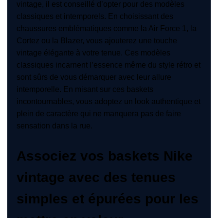
vintage, il est conseillé d’opter pour des modèles
classiques et intemporels. En choisissant des
chaussures emblématiques comme la Air Force 1, la
Cortez ou la Blazer, vous ajouterez une touche
vintage élégante à votre tenue. Ces modèles
classiques incarnent l’essence même du style rétro et
sont sûrs de vous démarquer avec leur allure
intemporelle. En misant sur ces baskets
incontournables, vous adoptez un look authentique et
plein de caractère qui ne manquera pas de faire
sensation dans la rue.
Associez vos baskets Nike
vintage avec des tenues
simples et épurées pour les