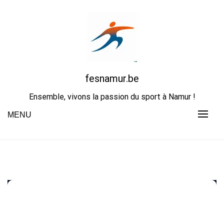
Skip
to
content
fesnamur.be
Ensemble, vivons la passion du sport à Namur !
MENU