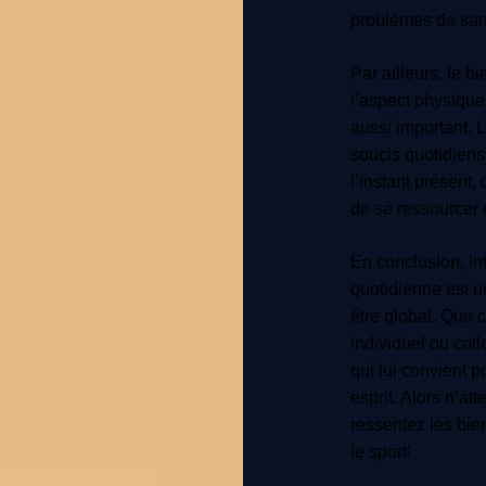
problèmes de san
Par ailleurs, le b
l’aspect physique
aussi important. 
soucis quotidiens
l’instant présent
de se ressourcer 
En conclusion, int
quotidienne est u
être global. Que c
individuel ou coll
qui lui convient 
esprit. Alors n’at
ressentez les bienf
le sport!