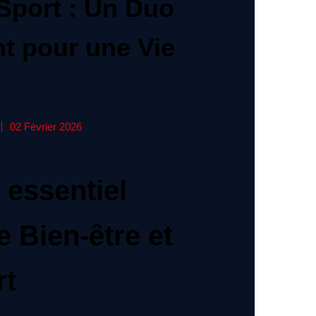
 Sport : Un Duo
t pour une Vie
02 Février 2026
n essentiel
e Bien-être et
rt