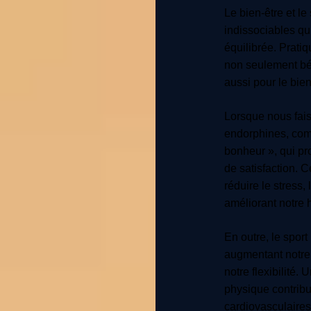
Le bien-être et l
indissociables qu
équilibrée. Pratiq
non seulement bé
aussi pour le bie
Lorsque nous fais
endorphines, co
bonheur », qui pr
de satisfaction. C
réduire le stress, 
améliorant notre 
En outre, le sport
augmentant notre 
notre flexibilité.
physique contribu
cardiovasculaires,