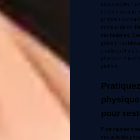
essentiel pour fa
l’effort physique.
permet à nos mus
nerveux de se dét
ses batteries. Ce
prévenir les bles
sportives et mainte
physique et le r
globale.
Pratiquez
physique
pour rest
Pour maintenir sa 
des activités phys