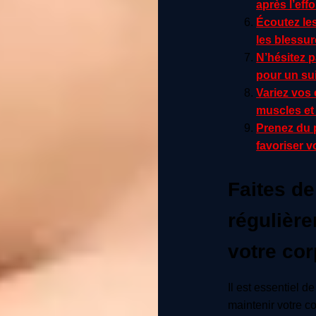
après l’eff
Écoutez les
les blessur
N’hésitez 
pour un sui
Variez vos 
muscles et 
Prenez du p
favoriser v
Faites de
régulièr
votre cor
Il est essentiel d
maintenir votre co