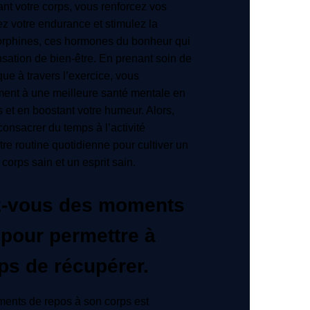
nt votre corps, vous renforcez vos
z votre endurance et stimulez la
orphines, ces hormones du bonheur qui
sation de bien-être. En prenant soin de
que à travers l’exercice, vous
ment à une meilleure santé mentale en
s et en boostant votre humeur. Alors,
consacrer du temps à l’activité
re routine quotidienne pour cultiver un
 corps sain et un esprit sain.
z-vous des moments
 pour permettre à
ps de récupérer.
ents de repos à son corps est