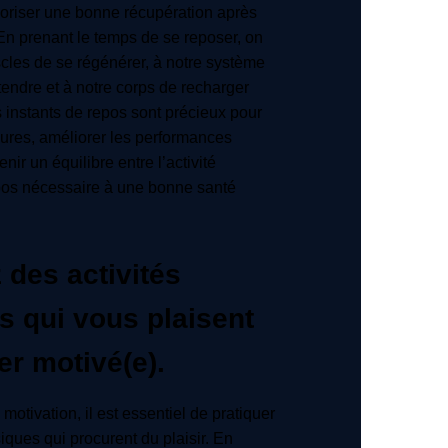
voriser une bonne récupération après
 En prenant le temps de se reposer, on
cles de se régénérer, à notre système
endre et à notre corps de recharger
s instants de repos sont précieux pour
sures, améliorer les performances
nir un équilibre entre l’activité
epos nécessaire à une bonne santé
 des activités
s qui vous plaisent
er motivé(e).
motivation, il est essentiel de pratiquer
iques qui procurent du plaisir. En