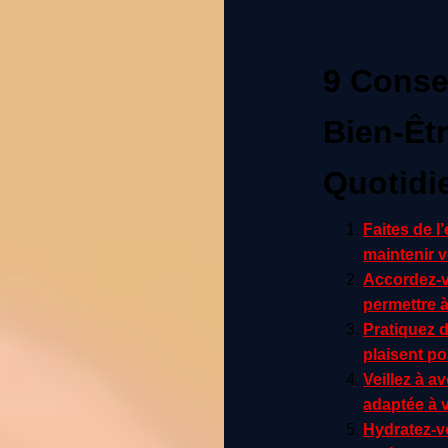
9 Consei
Bien-Êtr
Quotidi
Faites de l
maintenir v
Accordez-
permettre à
Pratiquez 
plaisent po
Veillez à a
adaptée à v
Hydratez-v