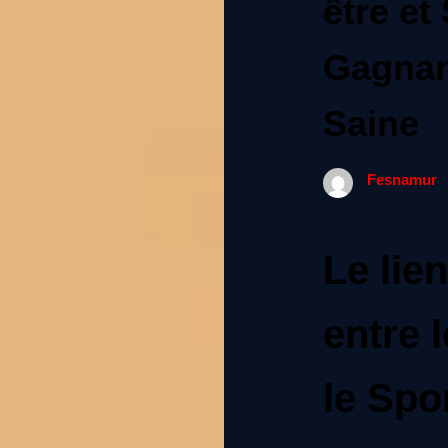
être et
Gagnan
Saine
Fesnamur
Le lie
entre l
le Spo