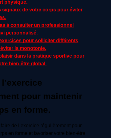
ort physique.
 signaux de votre corps pour éviter
es.
pas à consulter un professionnel
vi personnalisé.
exercices pour solliciter différents
éviter la monotonie.
laisir dans la pratique sportive pour
otre bien-être global.
 l’exercice
ement pour maintenir
ps en forme.
e faire de l’exercice régulièrement pour
rps en forme et favoriser votre bien-être