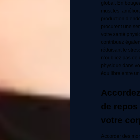
global. En bougea
muscles, améliore
production d’end
procurent une sen
votre santé physi
contribuez égale
réduisant le stres
n’oubliez pas de 
physique dans vot
équilibre entre un
Accorde
de repos
votre cor
Accorder des mom