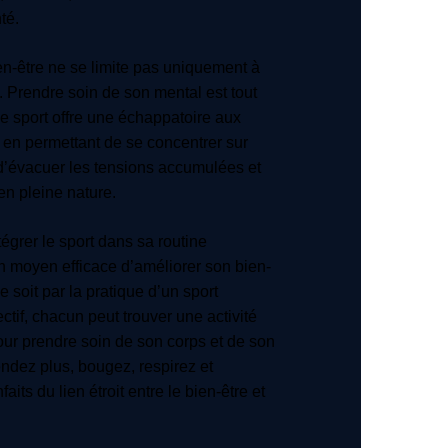
té.
ien-être ne se limite pas uniquement à
. Prendre soin de son mental est tout
Le sport offre une échappatoire aux
 en permettant de se concentrer sur
, d’évacuer les tensions accumulées et
en pleine nature.
égrer le sport dans sa routine
n moyen efficace d’améliorer son bien-
e soit par la pratique d’un sport
ectif, chacun peut trouver une activité
pour prendre soin de son corps et de son
tendez plus, bougez, respirez et
aits du lien étroit entre le bien-être et