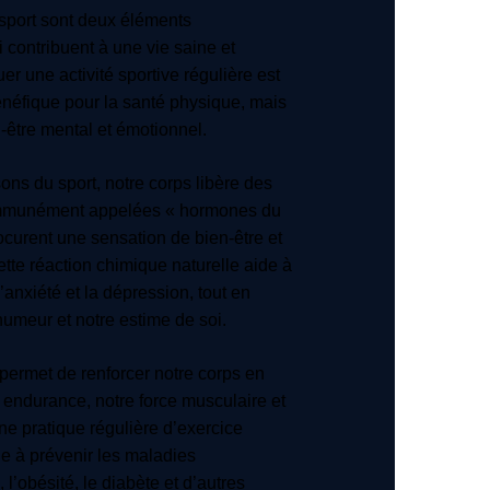
e sport sont deux éléments
i contribuent à une vie saine et
uer une activité sportive régulière est
néfique pour la santé physique, mais
n-être mental et émotionnel.
ons du sport, notre corps libère des
mmunément appelées « hormones du
ocurent une sensation de bien-être et
ette réaction chimique naturelle aide à
l’anxiété et la dépression, tout en
humeur et notre estime de soi.
 permet de renforcer notre corps en
endurance, notre force musculaire et
 Une pratique régulière d’exercice
e à prévenir les maladies
 l’obésité, le diabète et d’autres