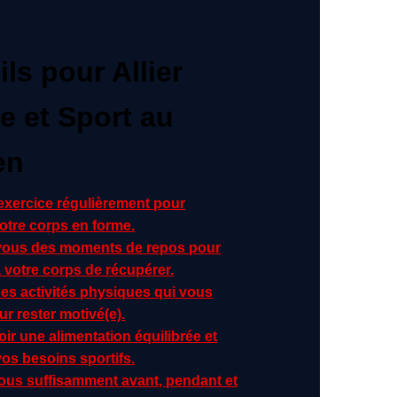
ls pour Allier
e et Sport au
en
’exercice régulièrement pour
otre corps en forme.
vous des moments de repos pour
 votre corps de récupérer.
des activités physiques qui vous
ur rester motivé(e).
voir une alimentation équilibrée et
os besoins sportifs.
ous suffisamment avant, pendant et