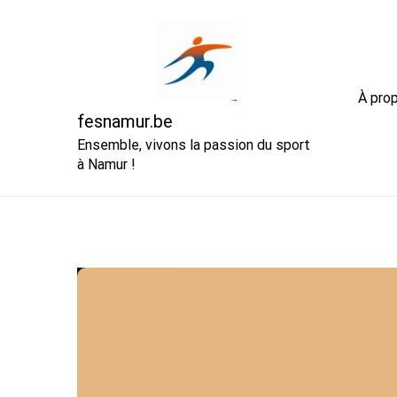
Skip
to
content
À pro
fesnamur.be
Ensemble, vivons la passion du sport
à Namur !