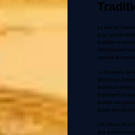
Tradit
La ville de Namur
pour sa riche trad
tradition se trou
établissement emb
passion du brassa
La Brasserie de N
décennies, perpét
brasseurs belges.
ingrédients et au
produit une gamme
palais des amateu
Les bières de la 
leur qualité excep