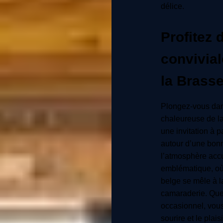
délice.
Profitez 
convivial
la Brass
Plongez-vous dan
chaleureuse de la
une invitation à 
autour d’une bon
l’atmosphère accu
emblématique, où 
belge se mêle à la
camaraderie. Que 
occasionnel, vous
sourire et le pla