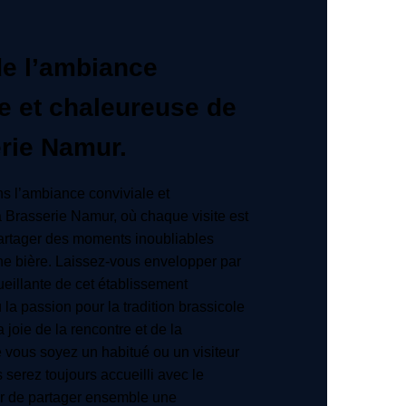
de l’ambiance
e et chaleureuse de
erie Namur.
s l’ambiance conviviale et
 Brasserie Namur, où chaque visite est
partager des moments inoubliables
ne bière. Laissez-vous envelopper par
eillante de cet établissement
la passion pour la tradition brassicole
 joie de la rencontre et de la
vous soyez un habitué ou un visiteur
 serez toujours accueilli avec le
isir de partager ensemble une