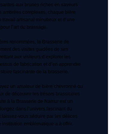
ssantes aux brunes riches en saveurs
es ambrées complexes, chaque bière
un travail artisanal minutieux et d’une
pour l’art du brassage.
ières renommées, la Brasserie de
ement des visites guidées de ses
mettant aux visiteurs d’explorer les
essus de fabrication et d’en apprendre
stoire fascinante de la brasserie.
soyez un amateur de bière chevronné ou
x de découvrir les trésors brassicoles
ite à la Brasserie de Namur est un
longez dans l’univers fascinant du
 laissez-vous séduire par les délices
e institution emblématique a à offrir.