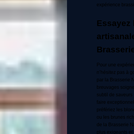
expérience brass
Essayez 
artisanal
Brasseri
Pour une expérie
n’hésitez pas à g
par la Brasserie
breuvages soigne
subtil de saveurs
faire exceptionne
préfériez les blo
ou les brunes rich
de la Brasserie Na
plus exigeants et