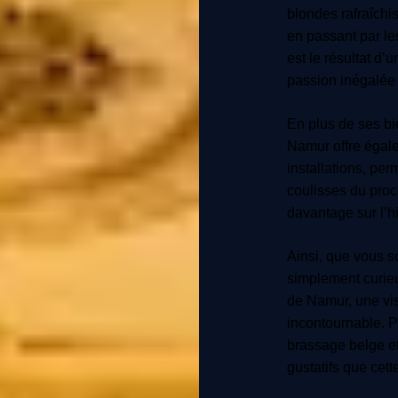
blondes rafraîchi
en passant par l
est le résultat d’
passion inégalée 
En plus de ses b
Namur offre égal
installations, per
coulisses du proc
davantage sur l’hi
Ainsi, que vous 
simplement curieu
de Namur, une vis
incontournable. P
brassage belge et
gustatifs que cett