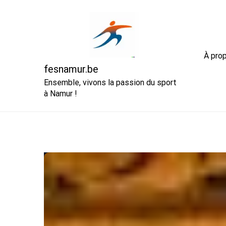
Skip
to
content
À pro
fesnamur.be
Ensemble, vivons la passion du sport
à Namur !