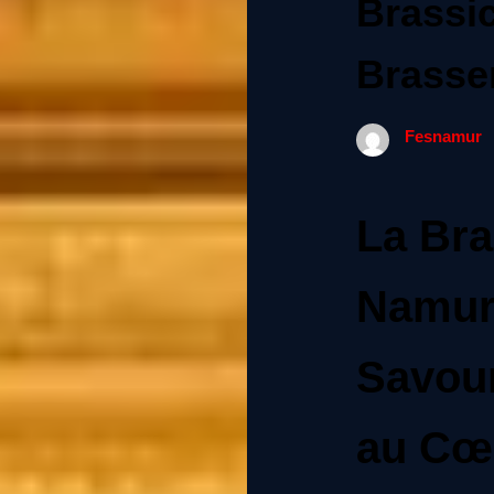
Brassic
Brasse
Fesnamur
La Bra
Namur
Savou
au Cœu