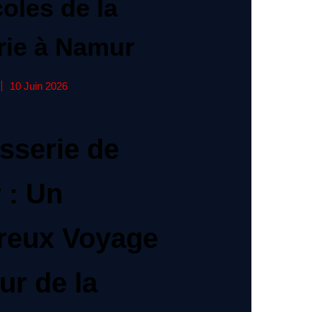
oles de la
rie à Namur
10 Juin 2026
sserie de
 : Un
reux Voyage
r de la