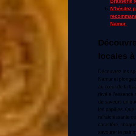
Brasserie 
N’hésitez 
recommanda
Namur.
Découvrez
locales à
Découvrez les spé
Namur et plongez
au cœur de la tra
révèle l’essence 
de saveurs unique
les papilles. Que
rafraîchissante o
caractère, chaque 
savourer le patri