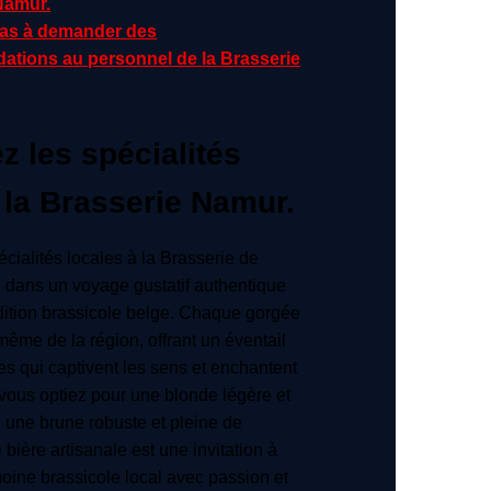
Namur.
pas à demander des
tions au personnel de la Brasserie
 les spécialités
 la Brasserie Namur.
cialités locales à la Brasserie de
 dans un voyage gustatif authentique
dition brassicole belge. Chaque gorgée
même de la région, offrant un éventail
s qui captivent les sens et enchantent
 vous optiez pour une blonde légère et
u une brune robuste et pleine de
bière artisanale est une invitation à
moine brassicole local avec passion et