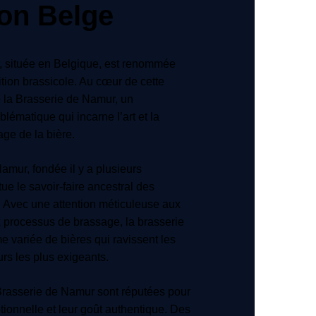
ion Belge
, située en Belgique, est renommée
ition brassicole. Au cœur de cette
ve la Brasserie de Namur, un
lématique qui incarne l’art et la
ge de la bière.
amur, fondée il y a plusieurs
ue le savoir-faire ancestral des
 Avec une attention méticuleuse aux
x processus de brassage, la brasserie
 variée de bières qui ravissent les
rs les plus exigeants.
Brasserie de Namur sont réputées pour
tionnelle et leur goût authentique. Des