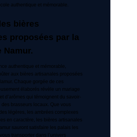
icole authentique et mémorable.
les bières
es proposées par la
e Namur.
nce authentique et mémorable,
oûter aux bières artisanales proposées
 Namur. Chaque gorgée de ces
usement élaborés révèle un mariage
 et d’arômes qui témoignent du savoir-
l des brasseurs locaux. Que vous
ndes légères, les ambrées complexes
es en caractère, les bières artisanales
mur sauront satisfaire les palais les
 vous transporter dans l’univers