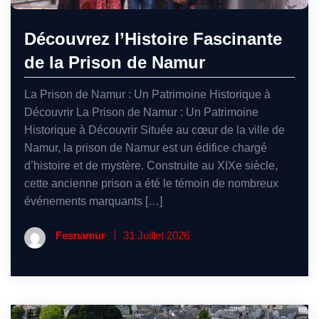
Découvrez l’Histoire Fascinante
de la Prison de Namur
La Prison de Namur : Un Patrimoine Historique à
Découvrir La Prison de Namur : Un Patrimoine
Historique à Découvrir Située au cœur de la ville de
Namur, la prison de Namur est un édifice chargé
d’histoire et de mystère. Construite au XIXe siècle,
cette ancienne prison a été le témoin de nombreux
événements marquants […]
Fesnamur
31 Juillet 2026