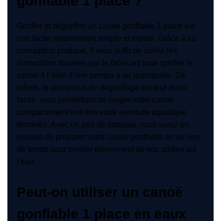
gonflable 1 place ?
Gonfler et dégonfler un canoë gonflable 1 place est
une tâche relativement simple et rapide. Grâce à sa
conception pratique, il vous suffit de suivre les
instructions fournies par le fabricant pour gonfler le
canoë à l’aide d’une pompe à air appropriée. De
même, le processus de dégonflage est tout aussi
facile, vous permettant de ranger votre canoë
compactement une fois votre aventure aquatique
terminée. Avec un peu de pratique, vous serez en
mesure de préparer votre canoë gonflable en un rien
de temps pour profiter pleinement de vos sorties sur
l’eau.
Peut-on utiliser un canoë
gonflable 1 place en eaux