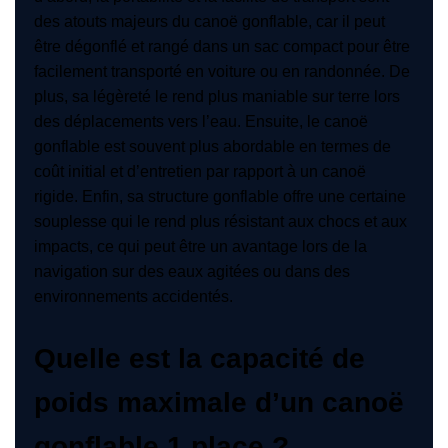
des atouts majeurs du canoë gonflable, car il peut
être dégonflé et rangé dans un sac compact pour être
facilement transporté en voiture ou en randonnée. De
plus, sa légèreté le rend plus maniable sur terre lors
des déplacements vers l’eau. Ensuite, le canoë
gonflable est souvent plus abordable en termes de
coût initial et d’entretien par rapport à un canoë
rigide. Enfin, sa structure gonflable offre une certaine
souplesse qui le rend plus résistant aux chocs et aux
impacts, ce qui peut être un avantage lors de la
navigation sur des eaux agitées ou dans des
environnements accidentés.
Quelle est la capacité de
poids maximale d’un canoë
gonflable 1 place ?