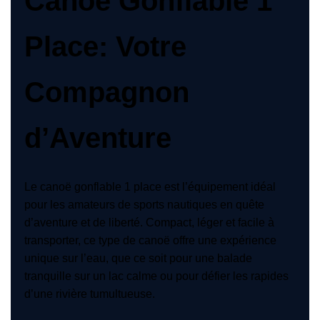
Canoe Gonflable 1
Place: Votre
Compagnon
d’Aventure
Le canoë gonflable 1 place est l’équipement idéal
pour les amateurs de sports nautiques en quête
d’aventure et de liberté. Compact, léger et facile à
transporter, ce type de canoë offre une expérience
unique sur l’eau, que ce soit pour une balade
tranquille sur un lac calme ou pour défier les rapides
d’une rivière tumultueuse.