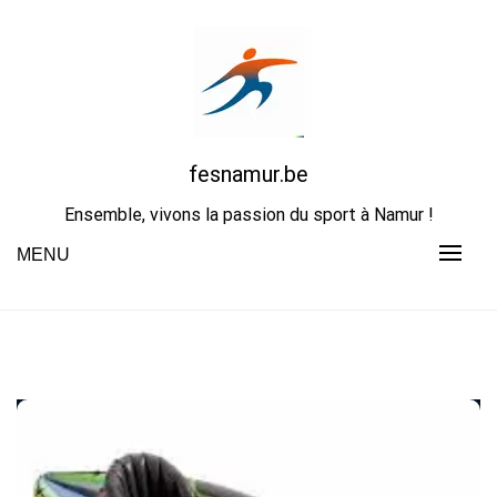
Skip
to
content
fesnamur.be
Ensemble, vivons la passion du sport à Namur !
MENU