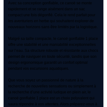
Avec sa conception gonflable, ce canoë se monte
rapidement et se range aisément dans un sac
compact une fois dégonflé. Cela le rend parfait pour
les aventuriers en herbe qui souhaitent explorer de
nouveaux horizons sans être limités par la logistique.
Malgré sa taille compacte, le canoë gonflable 1 place
offre une stabilité et une maniabilité exceptionnelles
sur l’eau. Sa structure robuste et résistante aux chocs
permet de naviguer en toute sécurité, tandis que son
design ergonomique garantit un confort optimal
pendant vos excursions aquatiques.
Que vous soyez un passionné de nature à la
recherche de nouvelles sensations ou simplement à
la recherche d’une activité ludique en plein air, le
canoë gonflable 1 place est un choix polyvalent qui
saura répondre à vos attentes. Alors préparez-vous à