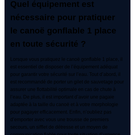
Quel équipement est
nécessaire pour pratiquer
le canoë gonflable 1 place
en toute sécurité ?
Lorsque vous pratiquez le canoë gonflable 1 place, il
est essentiel de disposer de l’équipement adéquat
pour garantir votre sécurité sur l’eau. Tout d’abord, il
est recommandé de porter un gilet de sauvetage pour
assurer une flottabilité optimale en cas de chute à
l’eau. De plus, il est important d’avoir une pagaie
adaptée à la taille du canoë et à votre morphologie
pour pagayer efficacement. Enfin, n’oubliez pas
d’emporter avec vous une trousse de premiers
secours, un sifflet de détresse et un moyen de
communication fiable pour toute situation d’urgence.