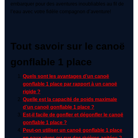
embarquer pour des aventures inoubliables au fil de
l’eau avec votre fidèle compagnon d’aventure!
Tout savoir sur le canoë
gonflable 1 place
Quels sont les avantages d’un canoë
gonflable 1 place par rapport à un canoë
rigide ?
Quelle est la capacité de poids maximale
d’un canoë gonflable 1 place ?
Est-il facile de gonfler et dégonfler le canoë
gonflable 1 place ?
Peut-on utiliser un canoë gonflable 1 place
en eaux vives ou sur des rivières agitées ?