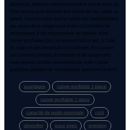
utilisation, nettoyez soigneusement le canoë avec de
l’eau douce pour éliminer tout résidu de sel, sable ou
saleté. Assurez-vous que le canoë est complètement
sec avant de le ranger pour éviter la formation de
moisissures. Il est recommandé de stocker votre
canoë gonflable dans un endroit frais et sec, à l’abri
du soleil et des températures extrêmes. En suivant
ces conseils simples d’entretien et de rangement,
vous pourrez profiter pleinement de votre canoë
gonflable pendant de nombreuses aventures à venir.
avantages
canoe gonflable 1 place
canoë gonflable 1 place
capacité de poids maximale
coût
dégonfler
eaux vives
entretien