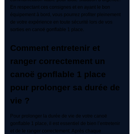
En respectant ces consignes et en ayant le bon
équipement à bord, vous pourrez profiter pleinement
de votre expérience en toute sécurité lors de vos
sorties en canoë gonflable 1 place.
Comment entretenir et
ranger correctement un
canoë gonflable 1 place
pour prolonger sa durée de
vie ?
Pour prolonger la durée de vie de votre canoë
gonflable 1 place, il est essentiel de bien l’entretenir
et de le ranger correctement. Après chaque