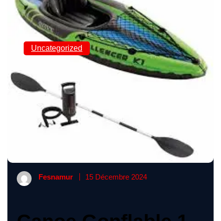
Uncategorized
Découvrez l’aventure
en solo avec le canoë
gonflable 1 place
Fesnamur
15 Décembre 2024