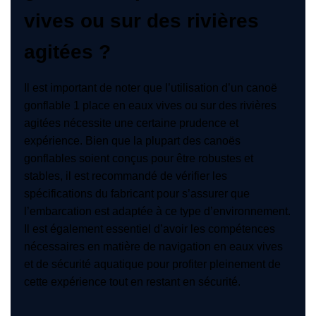
vives ou sur des rivières
agitées ?
Il est important de noter que l’utilisation d’un canoë
gonflable 1 place en eaux vives ou sur des rivières
agitées nécessite une certaine prudence et
expérience. Bien que la plupart des canoës
gonflables soient conçus pour être robustes et
stables, il est recommandé de vérifier les
spécifications du fabricant pour s’assurer que
l’embarcation est adaptée à ce type d’environnement.
Il est également essentiel d’avoir les compétences
nécessaires en matière de navigation en eaux vives
et de sécurité aquatique pour profiter pleinement de
cette expérience tout en restant en sécurité.