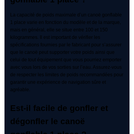
La capacité de poids maximale d’un canoë gonflable
1 place varie en fonction du modèle et de la marque,
mais en général, elle se situe entre 100 et 150
kilogrammes. Il est important de vérifier les
spécifications fournies par le fabricant pour s’assurer
que le canoë peut supporter votre poids ainsi que
celui de tout équipement que vous pourriez emporter
avec vous lors de vos sorties sur l’eau. Assurez-vous
de respecter les limites de poids recommandées pour
garantir une expérience de navigation sûre et
agréable.
Est-il facile de gonfler et
dégonfler le canoë