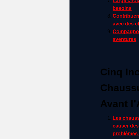
Large choi
besoins
Contribuen
avec des c
Compagnons
aventures
Cinq In
Chaussu
Avant l
Les chauss
causer des
problèmes 