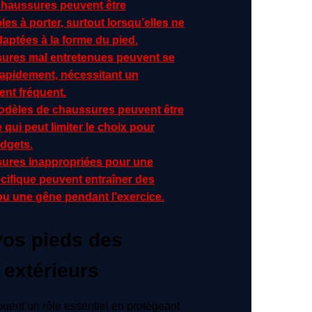
chaussures peuvent être
les à porter, surtout lorsqu’elles ne
aptées à la forme du pied.
ures mal entretenues peuvent se
rapidement, nécessitant un
nt fréquent.
odèles de chaussures peuvent être
 qui peut limiter le choix pour
udgets.
ures inappropriées pour une
écifique peuvent entraîner des
ou une gêne pendant l’exercice.
vos pieds des
 extérieurs
uent un rôle essentiel en protégeant