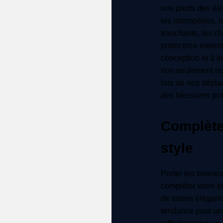
nos pieds des élé
les intempéries, 
tranchants, les c
protectrice essent
conception et à le
non seulement not
lors de nos dépl
des blessures pot
Complète
style
Porter les bonne
compléter votre t
de talons élégant
tendance pour un 