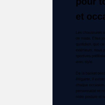
pour t
et occ
Les chaussures s
de mode. Elles jo
quotidien, que ce
extérieurs, nous p
sportives préféré
avec style.
De la basket déco
élégante, il exis
chaque occasion. 
personnalité et n
notre posture et 