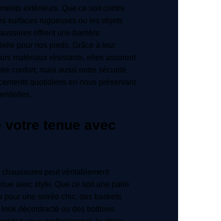
ments extérieurs. Que ce soit contre
les surfaces rugueuses ou les objets
haussures offrent une barrière
ielle pour nos pieds. Grâce à leur
urs matériaux résistants, elles assurent
re confort, mais aussi notre sécurité
acements quotidiens en nous préservant
entielles.
 votre tenue avec
s chaussures peut véritablement
enue avec style. Que ce soit une paire
s pour une soirée chic, des baskets
look décontracté ou des bottines