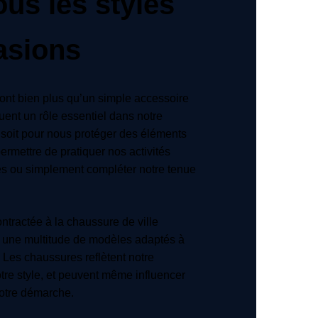
ous les styles
asions
ont bien plus qu’un simple accessoire
uent un rôle essentiel dans notre
 soit pour nous protéger des éléments
ermettre de pratiquer nos activités
es ou simplement compléter notre tenue
ntractée à la chaussure de ville
te une multitude de modèles adaptés à
Les chaussures reflètent notre
otre style, et peuvent même influencer
notre démarche.