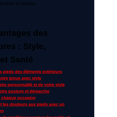
portives ou festives.
antages des
res : Style,
 et Santé
s pieds des éléments extérieurs
otre tenue avec style
otre personnalité et de votre style
votre posture et démarche
à chaque occasion
t les douleurs aux pieds avec un
en