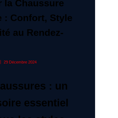
r la Chaussure
e : Confort, Style
ité au Rendez-
29 Décembre 2024
aussures : un
oire essentiel