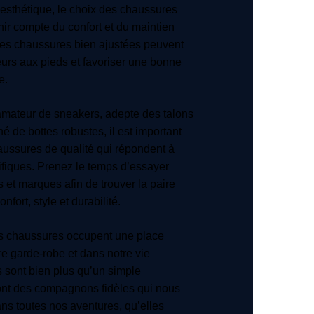
 esthétique, le choix des chaussures
nir compte du confort et du maintien
 Des chaussures bien ajustées peuvent
eurs aux pieds et favoriser une bonne
e.
mateur de sneakers, adepte des talons
é de bottes robustes, il est important
aussures de qualité qui répondent à
fiques. Prenez le temps d’essayer
s et marques afin de trouver la paire
onfort, style et durabilité.
es chaussures occupent une place
re garde-robe et dans notre vie
s sont bien plus qu’un simple
sont des compagnons fidèles qui nous
s toutes nos aventures, qu’elles