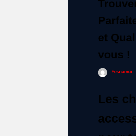
Trouve
Parfait
et Qual
vous !
Fesnamur
Les ch
access