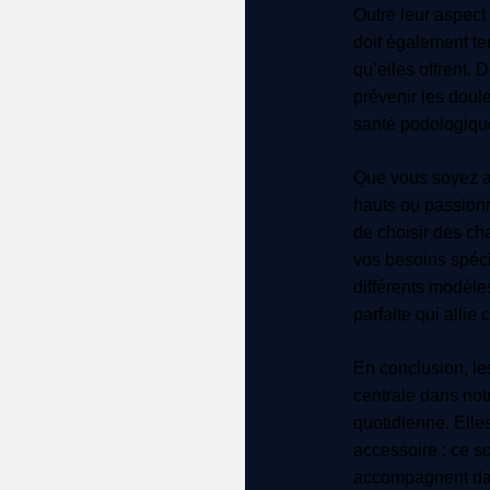
Outre leur aspect
doit également te
qu’elles offrent.
prévenir les doul
santé podologiqu
Que vous soyez a
hauts ou passionn
de choisir des ch
vos besoins spéci
différents modèle
parfaite qui allie c
En conclusion, l
centrale dans not
quotidienne. Elle
accessoire : ce 
accompagnent dan