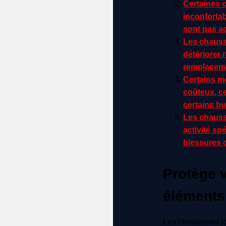
Certaines 
inconfortab
sont pas ad
Les chauss
détériorer 
remplaceme
Certains m
coûteux, ce
certains b
Les chauss
activité sp
blessures 
Protège 
éléments
Les chaussures jo