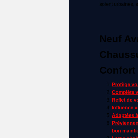
soient urbaines, s
Neuf Av
Chaussu
Confort
Protège vo
Complète v
Reflet de v
Influence 
Adaptées 
Préviennen
bon mainti