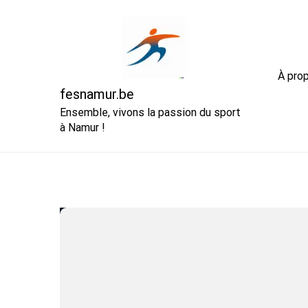
Skip
to
content
À pro
fesnamur.be
Ensemble, vivons la passion du sport
à Namur !