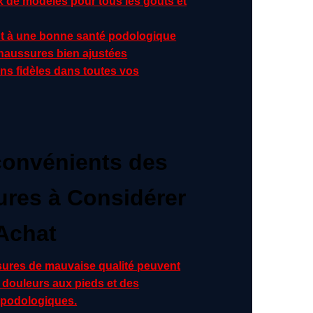
x de modèles pour tous les goûts et
t à une bonne santé podologique
haussures bien ajustées
 fidèles dans toutes vos
convénients des
res à Considérer
’Achat
ures de mauvaise qualité peuvent
 douleurs aux pieds et des
podologiques.