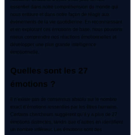
essentiel dans notre compréhension du monde qui
nous entoure et dans notre façon de réagir aux
événements de la vie quotidienne. En reconnaissant
et en explorant ces émotions de base, nous pouvons
mieux comprendre nos réactions émotionnelles et
développer une plus grande intelligence
émotionnelle.
Quelles sont les 27
émotions ?
Il n’existe pas de consensus absolu sur le nombre
exact d’émotions ressenties par les êtres humains.
Certains chercheurs suggèrent qu’il y a plus de 27
émotions distinctes, tandis que d’autres en identifient
un nombre inférieur. Les émotions sont des