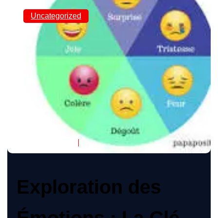
Uncategorized
Exploration Profonde
des Émotions : La Clé
de Notre Humanité
Fesnamur
21 Mai 2025
Exploration des
Émotions : La Clé