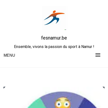
Skip
to
content
fesnamur.be
Ensemble, vivons la passion du sport à Namur !
MENU