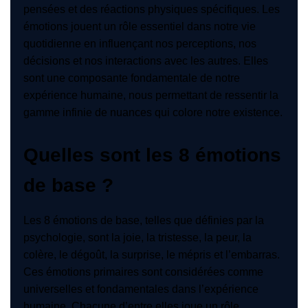
pensées et des réactions physiques spécifiques. Les
émotions jouent un rôle essentiel dans notre vie
quotidienne en influençant nos perceptions, nos
décisions et nos interactions avec les autres. Elles
sont une composante fondamentale de notre
expérience humaine, nous permettant de ressentir la
gamme infinie de nuances qui colore notre existence.
Quelles sont les 8 émotions
de base ?
Les 8 émotions de base, telles que définies par la
psychologie, sont la joie, la tristesse, la peur, la
colère, le dégoût, la surprise, le mépris et l’embarras.
Ces émotions primaires sont considérées comme
universelles et fondamentales dans l’expérience
humaine. Chacune d’entre elles joue un rôle