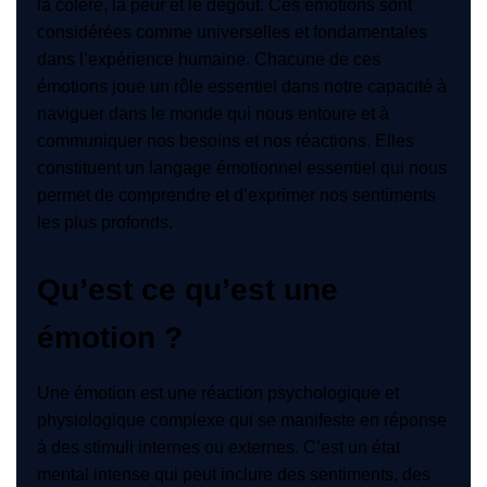
la colère, la peur et le dégoût. Ces émotions sont
considérées comme universelles et fondamentales
dans l’expérience humaine. Chacune de ces
émotions joue un rôle essentiel dans notre capacité à
naviguer dans le monde qui nous entoure et à
communiquer nos besoins et nos réactions. Elles
constituent un langage émotionnel essentiel qui nous
permet de comprendre et d’exprimer nos sentiments
les plus profonds.
Qu’est ce qu’est une
émotion ?
Une émotion est une réaction psychologique et
physiologique complexe qui se manifeste en réponse
à des stimuli internes ou externes. C’est un état
mental intense qui peut inclure des sentiments, des