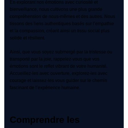
En explorant nos émotions avec curiosité et
bienveillance, nous cultivons une plus grande
compréhension de nous-mêmes et des autres. Nous
tissons des liens authentiques basés sur l’empathie
et la compassion, créant ainsi un tissu social plus
solide et résilient.
Ainsi, que vous soyez submergé par la tristesse ou
transporté par la joie, rappelez-vous que vos
émotions sont le reflet vibrant de votre humanité.
Accueillez-les avec ouverture, explorez-les avec
courage et laissez-les vous guider sur le chemin
fascinant de l’expérience humaine.
Comprendre les