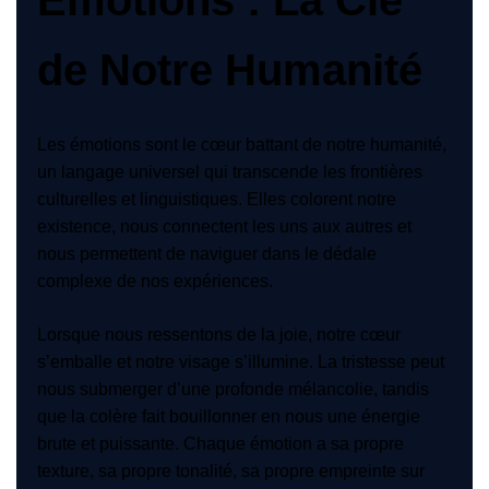
de Notre Humanité
Les émotions sont le cœur battant de notre humanité,
un langage universel qui transcende les frontières
culturelles et linguistiques. Elles colorent notre
existence, nous connectent les uns aux autres et
nous permettent de naviguer dans le dédale
complexe de nos expériences.
Lorsque nous ressentons de la joie, notre cœur
s’emballe et notre visage s’illumine. La tristesse peut
nous submerger d’une profonde mélancolie, tandis
que la colère fait bouillonner en nous une énergie
brute et puissante. Chaque émotion a sa propre
texture, sa propre tonalité, sa propre empreinte sur