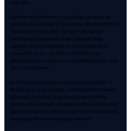
notre être.
Explorer nos émotions, c’est plonger au cœur de
notre essence même. C’est écouter attentivement les
murmures de notre âme, honorer nos réactions
instinctives et apprendre à les canaliser avec
sagesse. Car les émotions ne sont ni bonnes ni
mauvaises en soi ; ce sont nos réactions qui
déterminent leur impact sur nous-mêmes et sur ceux
qui nous entourent.
La richesse des émotions humaines est infinie : la
tendresse d’un geste doux, l’émerveillement devant
la beauté du monde, la gratitude pour les petits
miracles du quotidien. Chaque émotion est une note
dans la symphonie complexe de nos vies, apportant
son propre timbre et sa propre intensité.