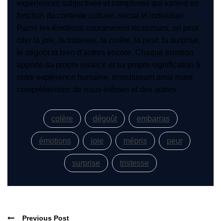
expériences subjectives et complexes qui varient en
fonction du contexte culturel, social et individuel.
Parmi les émotions couramment reconnues, on peut
citer la joie, la tristesse, la colère, la peur, la surprise,
le dégoût et bien d’autres encore. Chaque émotion
apporte sa propre nuance et sa propre signification à
notre expérience humaine, enrichissant ainsi notre
compréhension de nous-mêmes et des autres.
colère
dégoût
embarras
émotions
joie
mépris
peur
surprise
tristesse
Previous Post