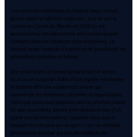
Les moments historiques du football belge restent
gravés dans la mémoire collective : que ce soit la
victoire en Coupe du Monde en 2018 ou les
performances exceptionnelles des joueurs belges
évoluant dans les meilleurs clubs européens. Le
football belge continue d’inspirer et de passionner les
générations actuelles et futures.
Que vous soyez un joueur amateur sur un terrain
local ou un supporter fidèle d’une équipe renommée,
le football offre une expérience unique qui
transcende les frontières culturelles et linguistiques.
Alors que vous vous préparez pour le prochain match
ou que vous vibrez devant votre téléviseur lors d’un
grand tournoi international, rappelez-vous que le
football est bien plus qu’un sport : c’est un véritable
phénomène mondial qui unit des millions de