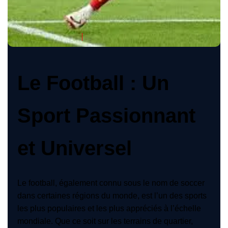
Belgique
Fesnamur
29 Juillet 2024
Le Football : Un
Sport Passionnant
et Universel
Le football, également connu sous le nom de soccer
dans certaines régions du monde, est l’un des sports
les plus populaires et les plus appréciés à l’échelle
mondiale. Que ce soit sur les terrains de quartier,