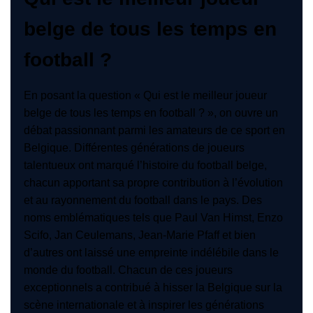
belge de tous les temps en
football ?
En posant la question « Qui est le meilleur joueur
belge de tous les temps en football ? », on ouvre un
débat passionnant parmi les amateurs de ce sport en
Belgique. Différentes générations de joueurs
talentueux ont marqué l’histoire du football belge,
chacun apportant sa propre contribution à l’évolution
et au rayonnement du football dans le pays. Des
noms emblématiques tels que Paul Van Himst, Enzo
Scifo, Jan Ceulemans, Jean-Marie Pfaff et bien
d’autres ont laissé une empreinte indélébile dans le
monde du football. Chacun de ces joueurs
exceptionnels a contribué à hisser la Belgique sur la
scène internationale et à inspirer les générations