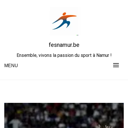
Skip
to
content
fesnamur.be
Ensemble, vivons la passion du sport à Namur !
MENU