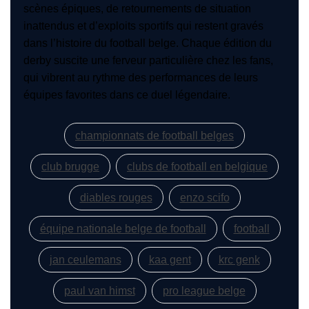
scènes épiques, de retournements de situation
inattendus et d’exploits sportifs qui restent gravés
dans l’histoire du football belge. Chaque édition du
derby suscite une ferveur particulière chez les fans,
qui vibrent au rythme des performances de leurs
équipes favorites dans ce duel légendaire.
championnats de football belges
club brugge
clubs de football en belgique
diables rouges
enzo scifo
équipe nationale belge de football
football
jan ceulemans
kaa gent
krc genk
paul van himst
pro league belge