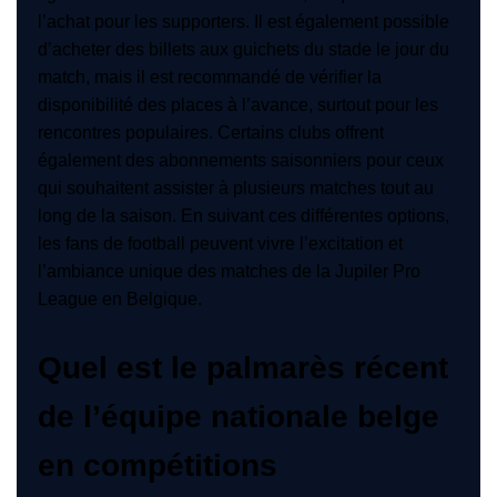
l’achat pour les supporters. Il est également possible
d’acheter des billets aux guichets du stade le jour du
match, mais il est recommandé de vérifier la
disponibilité des places à l’avance, surtout pour les
rencontres populaires. Certains clubs offrent
également des abonnements saisonniers pour ceux
qui souhaitent assister à plusieurs matches tout au
long de la saison. En suivant ces différentes options,
les fans de football peuvent vivre l’excitation et
l’ambiance unique des matches de la Jupiler Pro
League en Belgique.
Quel est le palmarès récent
de l’équipe nationale belge
en compétitions