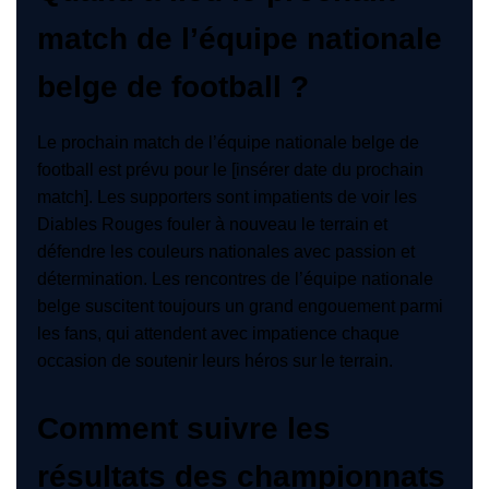
match de l’équipe nationale
belge de football ?
Le prochain match de l’équipe nationale belge de
football est prévu pour le [insérer date du prochain
match]. Les supporters sont impatients de voir les
Diables Rouges fouler à nouveau le terrain et
défendre les couleurs nationales avec passion et
détermination. Les rencontres de l’équipe nationale
belge suscitent toujours un grand engouement parmi
les fans, qui attendent avec impatience chaque
occasion de soutenir leurs héros sur le terrain.
Comment suivre les
résultats des championnats