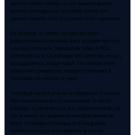
dans les stades bondés ou lors des plus grands
tournois internationaux, le football suscite une
passion inégalée chez les joueurs et les supporters.
En Belgique, le football occupe une place
particulièrement importante dans la culture sportive.
Les clubs comme le Standard de Liège, le RSC
Anderlecht ou le Club Brugge font vibrer des milliers
de supporters à chaque match. Les rivalités entre
clubs et les compétitions intenses contribuent à
l’excitation qui entoure ce sport.
Le football est bien plus qu’un simple jeu. Il incarne
des valeurs telles que la camaraderie, le travail
d’équipe, la persévérance et le dépassement de soi.
Sur le terrain, les joueurs doivent faire preuve de
talent, d’intelligence tactique et d’une grande
condition physique pour atteindre la victoire.