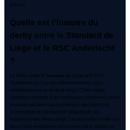
joueurs.
Quelle est l’histoire du
derby entre le Standard de
Liège et le RSC Anderlecht
?
Le derby entre le Standard de Liège et le RSC
Anderlecht est l’un des affrontements les plus
emblématiques du football belge. Cette rivalité
historique remonte à de nombreuses décennies et est
marquée par des matchs intenses, des moments
mémorables et une passion débordante des
supporters des deux camps. Les rencontres entre ces
deux clubs prestigieux ont souvent été le théâtre de