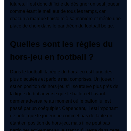
futures. Il est donc difficile de désigner un seul joueur
comme étant le meilleur de tous les temps, car
chacun a marqué l’histoire à sa manière et mérite une
place de choix dans le panthéon du football belge.
Quelles sont les règles du
hors-jeu en football ?
Dans le football, la règle du hors-jeu est l’une des
plus discutées et parfois mal comprises. Un joueur
est en position de hors-jeu s’il se trouve plus près de
la ligne de but adverse que le ballon et l’avant-
dernier adversaire au moment où le ballon lui est
passé par un coéquipier. Cependant, il est important
de noter que le joueur ne commet pas de faute en
étant en position de hors-jeu, mais il ne peut pas
participer activement au jeu tant qu’il reste dans cette