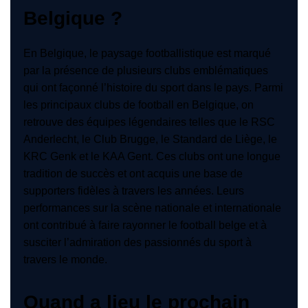
Belgique ?
En Belgique, le paysage footballistique est marqué
par la présence de plusieurs clubs emblématiques
qui ont façonné l’histoire du sport dans le pays. Parmi
les principaux clubs de football en Belgique, on
retrouve des équipes légendaires telles que le RSC
Anderlecht, le Club Brugge, le Standard de Liège, le
KRC Genk et le KAA Gent. Ces clubs ont une longue
tradition de succès et ont acquis une base de
supporters fidèles à travers les années. Leurs
performances sur la scène nationale et internationale
ont contribué à faire rayonner le football belge et à
susciter l’admiration des passionnés du sport à
travers le monde.
Quand a lieu le prochain