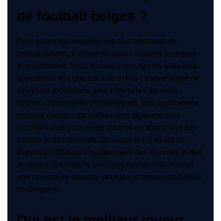
de football belges ?
Pour suivre les résultats des championnats de
football belges, il existe plusieurs moyens pratiques
et accessibles. Vous pouvez consulter les sites web
spécialisés tels que celui de la Pro League belge ou
des clubs individuels pour obtenir les derniers
scores, classements et statistiques. Les applications
mobiles dédiées au football sont également un
excellent outil pour rester informé en temps réel des
matchs et des résultats. En outre, les chaînes de
télévision diffusent régulièrement des résumés et des
analyses des matchs de championnat, offrant ainsi
une couverture étendue pour les amateurs de football
en Belgique.
Qui est le meilleur joueur