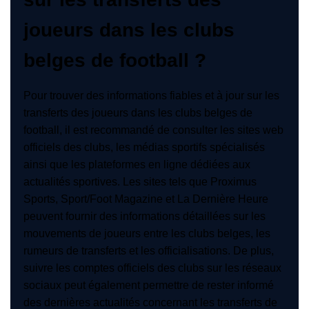
joueurs dans les clubs
belges de football ?
Pour trouver des informations fiables et à jour sur les
transferts des joueurs dans les clubs belges de
football, il est recommandé de consulter les sites web
officiels des clubs, les médias sportifs spécialisés
ainsi que les plateformes en ligne dédiées aux
actualités sportives. Les sites tels que Proximus
Sports, Sport/Foot Magazine et La Dernière Heure
peuvent fournir des informations détaillées sur les
mouvements de joueurs entre les clubs belges, les
rumeurs de transferts et les officialisations. De plus,
suivre les comptes officiels des clubs sur les réseaux
sociaux peut également permettre de rester informé
des dernières actualités concernant les transferts de