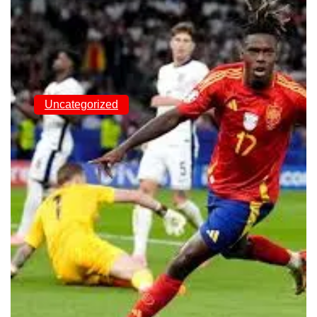
Uncategorized
La Passion du
Football : Un Sport
Universel et
Entraînant en