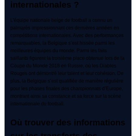
internationales ?
L’équipe nationale belge de football a connu un
palmarès impressionnant ces dernières années en
compétitions internationales. Avec des performances
remarquables, la Belgique s’est hissée parmi les
meilleures équipes du monde. Parmi les faits
saillants figurent la troisième place obtenue lors de la
Coupe du Monde 2018 en Russie, où les Diables
Rouges ont démontré leur talent et leur cohésion. De
plus, la Belgique s’est qualifiée de manière régulière
pour les phases finales des championnats d’Europe,
montrant ainsi sa constance et sa force sur la scène
internationale du football.
Où trouver des informations
sur les transferts des