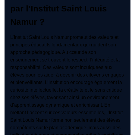
par l’Institut Saint Louis
Namur ?
L’Institut Saint Louis Namur promeut des valeurs et
principes éducatifs fondamentaux qui guident son
approche pédagogique. Au cœur de son
enseignement se trouvent le respect, l’intégrité et la
responsabilité. Ces valeurs sont inculquées aux
élèves pour les aider à devenir des citoyens engagés
et bienveillants. L’institution encourage également la
curiosité intellectuelle, la créativité et le sens critique
chez ses élèves, favorisant ainsi un environnement
d’apprentissage dynamique et enrichissant. En
mettant l’accent sur ces valeurs essentielles, l’Institut
Saint Louis Namur forme non seulement des élèves
compétents sur le plan académique, mais aussi des