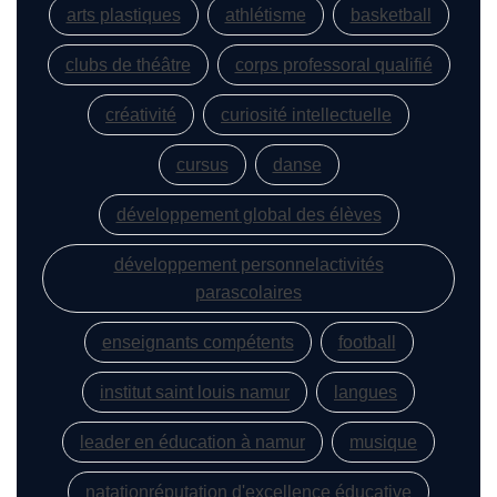
arts plastiques
athlétisme
basketball
clubs de théâtre
corps professoral qualifié
créativité
curiosité intellectuelle
cursus
danse
développement global des élèves
développement personnelactivités
parascolaires
enseignants compétents
football
institut saint louis namur
langues
leader en éducation à namur
musique
natationréputation d'excellence éducative