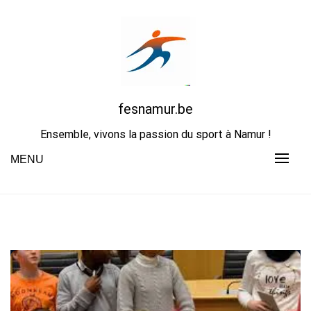
Skip
to
content
fesnamur.be
Ensemble, vivons la passion du sport à Namur !
MENU