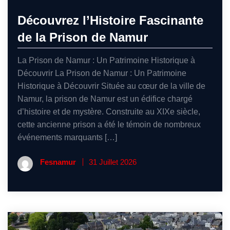
Découvrez l’Histoire Fascinante
de la Prison de Namur
La Prison de Namur : Un Patrimoine Historique à
Découvrir La Prison de Namur : Un Patrimoine
Historique à Découvrir Située au cœur de la ville de
Namur, la prison de Namur est un édifice chargé
d’histoire et de mystère. Construite au XIXe siècle,
cette ancienne prison a été le témoin de nombreux
événements marquants […]
Fesnamur
31 Juillet 2026