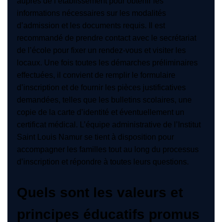
auprès de l’établissement pour obtenir les
informations nécessaires sur les modalités
d’admission et les documents requis. Il est
recommandé de prendre contact avec le secrétariat
de l’école pour fixer un rendez-vous et visiter les
locaux. Une fois toutes les démarches préliminaires
effectuées, il convient de remplir le formulaire
d’inscription et de fournir les pièces justificatives
demandées, telles que les bulletins scolaires, une
copie de la carte d’identité et éventuellement un
certificat médical. L’équipe administrative de l’Institut
Saint Louis Namur se tient à disposition pour
accompagner les familles tout au long du processus
d’inscription et répondre à toutes leurs questions.
Quels sont les valeurs et
principes éducatifs promus