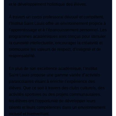
et le développement holistique des élèves.
À travers un corps professoral dévoué et compétent,
l’Institut Saint Louis offre un environnement propice à
l’apprentissage et à l’épanouissement personnel. Les
programmes académiques sont conçus pour stimuler
la curiosité intellectuelle, encourager la créativité et
promouvoir les valeurs de respect, d’intégrité et de
responsabilité.
En plus de son excellence académique, l’Institut
Saint Louis propose une gamme variée d’activités
parascolaires visant à enrichir l’expérience des
élèves. Que ce soit à travers des clubs culturels, des
activités sportives ou des projets communautaires,
les élèves ont l’opportunité de développer leurs
talents et leurs compétences dans un environnement
inclusif et bienveillant.