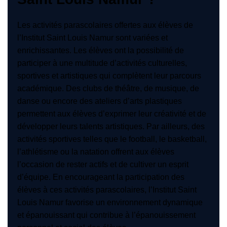
Les activités parascolaires offertes aux élèves de
l’Institut Saint Louis Namur sont variées et
enrichissantes. Les élèves ont la possibilité de
participer à une multitude d’activités culturelles,
sportives et artistiques qui complètent leur parcours
académique. Des clubs de théâtre, de musique, de
danse ou encore des ateliers d’arts plastiques
permettent aux élèves d’exprimer leur créativité et de
développer leurs talents artistiques. Par ailleurs, des
activités sportives telles que le football, le basketball,
l’athlétisme ou la natation offrent aux élèves
l’occasion de rester actifs et de cultiver un esprit
d’équipe. En encourageant la participation des
élèves à ces activités parascolaires, l’Institut Saint
Louis Namur favorise un environnement dynamique
et épanouissant qui contribue à l’épanouissement