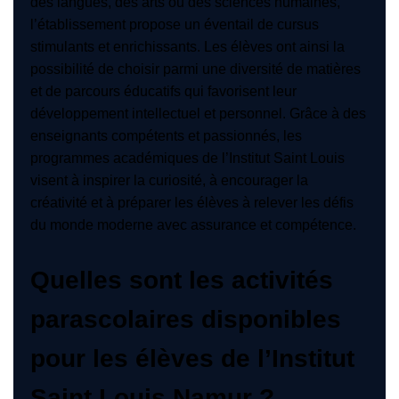
des langues, des arts ou des sciences humaines,
l’établissement propose un éventail de cursus
stimulants et enrichissants. Les élèves ont ainsi la
possibilité de choisir parmi une diversité de matières
et de parcours éducatifs qui favorisent leur
développement intellectuel et personnel. Grâce à des
enseignants compétents et passionnés, les
programmes académiques de l’Institut Saint Louis
visent à inspirer la curiosité, à encourager la
créativité et à préparer les élèves à relever les défis
du monde moderne avec assurance et compétence.
Quelles sont les activités
parascolaires disponibles
pour les élèves de l’Institut
Saint Louis Namur ?