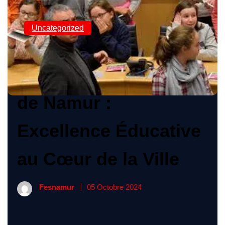
Uncategorized
L’Institut Saint Louis
de Namur :
Excellence Éducative
au Cœur de la Ville
Fesnamur
05 Octobre 2024