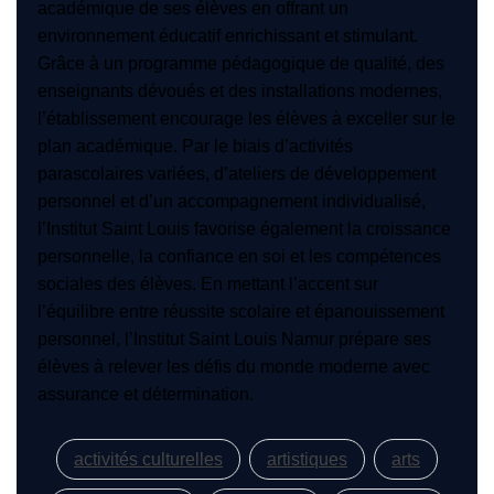
académique de ses élèves en offrant un
environnement éducatif enrichissant et stimulant.
Grâce à un programme pédagogique de qualité, des
enseignants dévoués et des installations modernes,
l’établissement encourage les élèves à exceller sur le
plan académique. Par le biais d’activités
parascolaires variées, d’ateliers de développement
personnel et d’un accompagnement individualisé,
l’Institut Saint Louis favorise également la croissance
personnelle, la confiance en soi et les compétences
sociales des élèves. En mettant l’accent sur
l’équilibre entre réussite scolaire et épanouissement
personnel, l’Institut Saint Louis Namur prépare ses
élèves à relever les défis du monde moderne avec
assurance et détermination.
activités culturelles
artistiques
arts