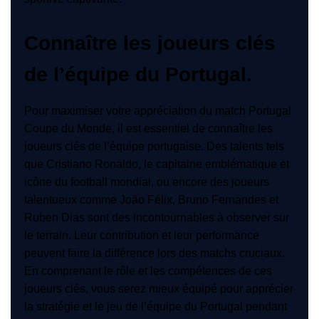
Connaître les joueurs clés
de l’équipe du Portugal.
Pour maximiser votre appréciation du match Portugal
Coupe du Monde, il est essentiel de connaître les
joueurs clés de l’équipe portugaise. Des talents tels
que Cristiano Ronaldo, le capitaine emblématique et
icône du football mondial, ou encore des joueurs
talentueux comme João Félix, Bruno Fernandes et
Ruben Dias sont des incontournables à observer sur
le terrain. Leur contribution et leur performance
peuvent faire la différence lors des matchs cruciaux.
En comprenant le rôle et les compétences de ces
joueurs clés, vous serez mieux équipé pour apprécier
la stratégie et le jeu de l’équipe du Portugal pendant