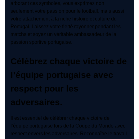
arborant ces symboles, vous exprimez non
seulement votre passion pour le football, mais aussi
votre attachement à la riche histoire et culture du
Portugal. Laissez votre fierté rayonner pendant les
matchs et soyez un véritable ambassadeur de la
passion sportive portugaise.
Célébrez chaque victoire de
l’équipe portugaise avec
respect pour les
adversaires.
Il est essentiel de célébrer chaque victoire de
l’équipe portugaise lors de la Coupe du Monde avec
respect envers les adversaires. Reconnaître le travail