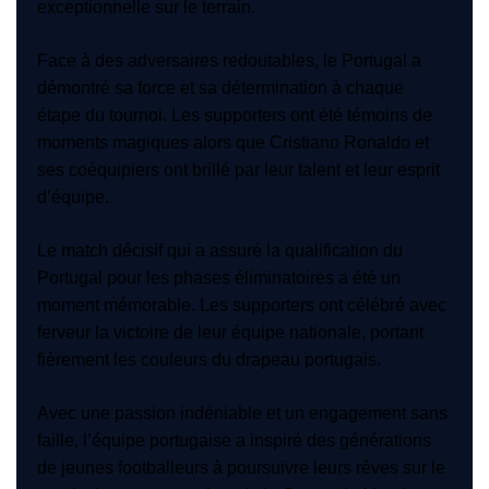
exceptionnelle sur le terrain.
Face à des adversaires redoutables, le Portugal a
démontré sa force et sa détermination à chaque
étape du tournoi. Les supporters ont été témoins de
moments magiques alors que Cristiano Ronaldo et
ses coéquipiers ont brillé par leur talent et leur esprit
d’équipe.
Le match décisif qui a assuré la qualification du
Portugal pour les phases éliminatoires a été un
moment mémorable. Les supporters ont célébré avec
ferveur la victoire de leur équipe nationale, portant
fièrement les couleurs du drapeau portugais.
Avec une passion indéniable et un engagement sans
faille, l’équipe portugaise a inspiré des générations
de jeunes footballeurs à poursuivre leurs rêves sur le