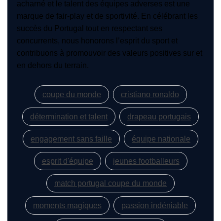
acharné et le talent des équipes adverses est une
marque de fair-play et de sportivité. En célébrant les
succès du Portugal tout en respectant ses
concurrents, nous honorons l’esprit du sport et
contribuons à promouvoir des valeurs positives sur et
en dehors du terrain.
coupe du monde
cristiano ronaldo
détermination et talent
drapeau portugais
engagement sans faille
équipe nationale
esprit d'équipe
jeunes footballeurs
match portugal coupe du monde
moments magiques
passion indéniable