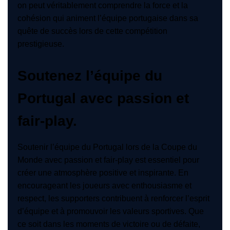
on peut véritablement comprendre la force et la
cohésion qui animent l’équipe portugaise dans sa
quête de succès lors de cette compétition
prestigieuse.
Soutenez l’équipe du
Portugal avec passion et
fair-play.
Soutenir l’équipe du Portugal lors de la Coupe du
Monde avec passion et fair-play est essentiel pour
créer une atmosphère positive et inspirante. En
encourageant les joueurs avec enthousiasme et
respect, les supporters contribuent à renforcer l’esprit
d’équipe et à promouvoir les valeurs sportives. Que
ce soit dans les moments de victoire ou de défaite,