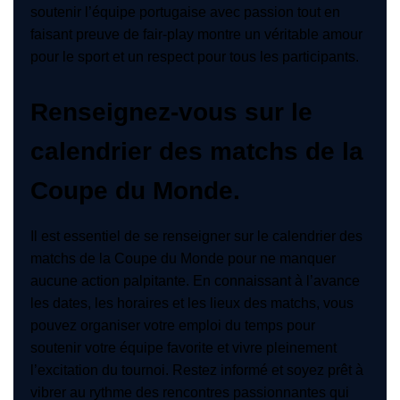
soutenir l’équipe portugaise avec passion tout en
faisant preuve de fair-play montre un véritable amour
pour le sport et un respect pour tous les participants.
Renseignez-vous sur le
calendrier des matchs de la
Coupe du Monde.
Il est essentiel de se renseigner sur le calendrier des
matchs de la Coupe du Monde pour ne manquer
aucune action palpitante. En connaissant à l’avance
les dates, les horaires et les lieux des matchs, vous
pouvez organiser votre emploi du temps pour
soutenir votre équipe favorite et vivre pleinement
l’excitation du tournoi. Restez informé et soyez prêt à
vibrer au rythme des rencontres passionnantes qui