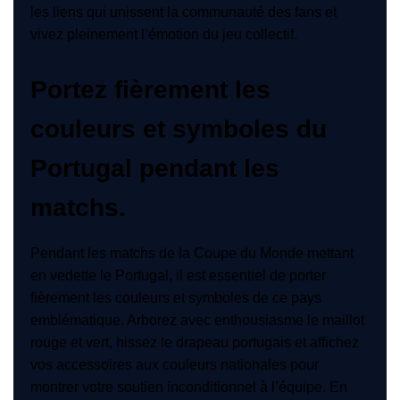
les liens qui unissent la communauté des fans et
vivez pleinement l’émotion du jeu collectif.
Portez fièrement les
couleurs et symboles du
Portugal pendant les
matchs.
Pendant les matchs de la Coupe du Monde mettant
en vedette le Portugal, il est essentiel de porter
fièrement les couleurs et symboles de ce pays
emblématique. Arborez avec enthousiasme le maillot
rouge et vert, hissez le drapeau portugais et affichez
vos accessoires aux couleurs nationales pour
montrer votre soutien inconditionnel à l’équipe. En