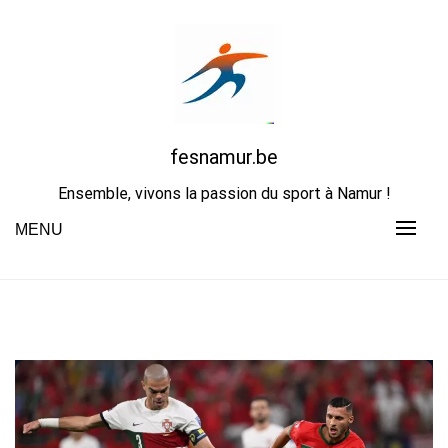
Skip
to
content
fesnamur.be
Ensemble, vivons la passion du sport à Namur !
MENU