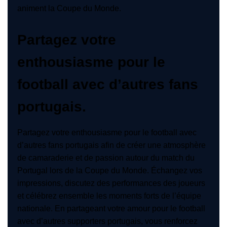
animent la Coupe du Monde.
Partagez votre
enthousiasme pour le
football avec d’autres fans
portugais.
Partagez votre enthousiasme pour le football avec
d’autres fans portugais afin de créer une atmosphère
de camaraderie et de passion autour du match du
Portugal lors de la Coupe du Monde. Échangez vos
impressions, discutez des performances des joueurs
et célébrez ensemble les moments forts de l’équipe
nationale. En partageant votre amour pour le football
avec d’autres supporters portugais, vous renforcez