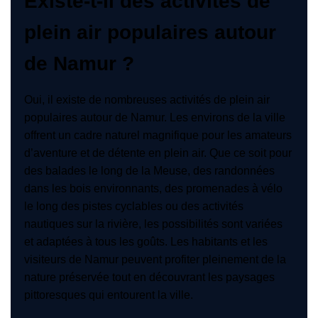
Existe-t-il des activités de
plein air populaires autour
de Namur ?
Oui, il existe de nombreuses activités de plein air
populaires autour de Namur. Les environs de la ville
offrent un cadre naturel magnifique pour les amateurs
d’aventure et de détente en plein air. Que ce soit pour
des balades le long de la Meuse, des randonnées
dans les bois environnants, des promenades à vélo
le long des pistes cyclables ou des activités
nautiques sur la rivière, les possibilités sont variées
et adaptées à tous les goûts. Les habitants et les
visiteurs de Namur peuvent profiter pleinement de la
nature préservée tout en découvrant les paysages
pittoresques qui entourent la ville.