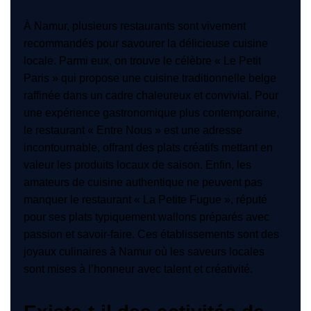
À Namur, plusieurs restaurants sont vivement
recommandés pour savourer la délicieuse cuisine
locale. Parmi eux, on trouve le célèbre « Le Petit
Paris » qui propose une cuisine traditionnelle belge
raffinée dans un cadre chaleureux et convivial. Pour
une expérience gastronomique plus contemporaine,
le restaurant « Entre Nous » est une adresse
incontournable, offrant des plats créatifs mettant en
valeur les produits locaux de saison. Enfin, les
amateurs de cuisine authentique ne peuvent pas
manquer le restaurant « La Petite Fugue », réputé
pour ses plats typiquement wallons préparés avec
passion et savoir-faire. Ces établissements sont des
joyaux culinaires à Namur où les saveurs locales
sont mises à l’honneur avec talent et créativité.