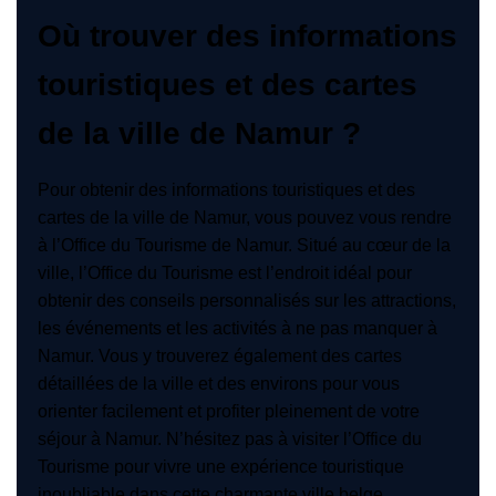
Où trouver des informations
touristiques et des cartes
de la ville de Namur ?
Pour obtenir des informations touristiques et des
cartes de la ville de Namur, vous pouvez vous rendre
à l’Office du Tourisme de Namur. Situé au cœur de la
ville, l’Office du Tourisme est l’endroit idéal pour
obtenir des conseils personnalisés sur les attractions,
les événements et les activités à ne pas manquer à
Namur. Vous y trouverez également des cartes
détaillées de la ville et des environs pour vous
orienter facilement et profiter pleinement de votre
séjour à Namur. N’hésitez pas à visiter l’Office du
Tourisme pour vivre une expérience touristique
inoubliable dans cette charmante ville belge.