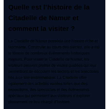
Quelle est l’histoire de la
Citadelle de Namur et
comment la visiter ?
La Citadelle de Namur possède une histoire riche et
fascinante. Construite au cours des siècles, elle a été
le témoin de nombreux événements historiques
majeurs. Pour visiter la Citadelle de Namur, les
visiteurs peuvent profiter de visites guidées qui leur
permettront de découvrir les secrets et les anecdotes
liés à ce site emblématique. La Citadelle offre
également des activités variées telles que des
expositions, des spectacles et des événements
spéciaux qui permettent aux visiteurs d’explorer
pleinement ce lieu chargé d’histoire.