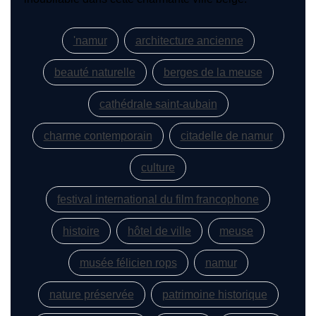
'namur
architecture ancienne
beauté naturelle
berges de la meuse
cathédrale saint-aubain
charme contemporain
citadelle de namur
culture
festival international du film francophone
histoire
hôtel de ville
meuse
musée félicien rops
namur
nature préservée
patrimoine historique