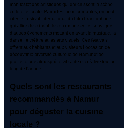
manifestations artistiques qui enrichissent la scène
culturelle locale. Parmi les incontournables, on peut
citer le Festival International du Film Francophone
qui attire des cinéphiles du monde entier, ainsi que
d’autres événements mettant en avant la musique, la
danse, le théâtre et les arts visuels. Ces festivals
offrent aux habitants et aux visiteurs l’occasion de
découvrir la diversité culturelle de Namur et de
profiter d’une atmosphère vibrante et créative tout au
long de l’année.
Quels sont les restaurants
recommandés à Namur
pour déguster la cuisine
locale ?