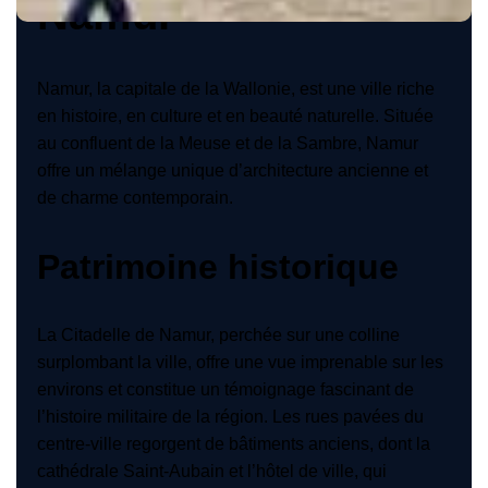
Namur
Namur, la capitale de la Wallonie, est une ville riche
en histoire, en culture et en beauté naturelle. Située
au confluent de la Meuse et de la Sambre, Namur
offre un mélange unique d’architecture ancienne et
de charme contemporain.
Patrimoine historique
La Citadelle de Namur, perchée sur une colline
surplombant la ville, offre une vue imprenable sur les
environs et constitue un témoignage fascinant de
l’histoire militaire de la région. Les rues pavées du
centre-ville regorgent de bâtiments anciens, dont la
cathédrale Saint-Aubain et l’hôtel de ville, qui