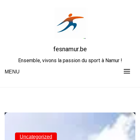
Skip
to
content
fesnamur.be
Ensemble, vivons la passion du sport à Namur !
MENU
Uncategorized