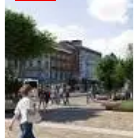
Découvrez la Beauté
de Namur : Entre
Histoire, Culture et
Nature
Fesnamur
19 Avril 2025
Découverte de