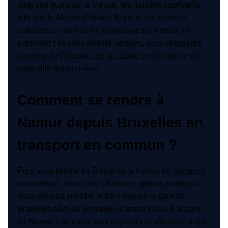
long des quais de la Meuse, les musées captivants
tels que le Musée Félicien Rops et les festivals
culturels animent la vie touristique de Namur. En
explorant ces sites emblématiques, vous plongerez
au cœur de l’histoire, de la culture et du charme de
cette ville belge unique.
Comment se rendre à
Namur depuis Bruxelles en
transport en commun ?
Pour vous rendre de Bruxelles à Namur en transport
en commun, vous avez plusieurs options pratiques.
Vous pouvez prendre le train depuis la gare de
Bruxelles-Midi ou Bruxelles-Central jusqu’à la gare
de Namur. Les trains sont réguliers et offrent un trajet