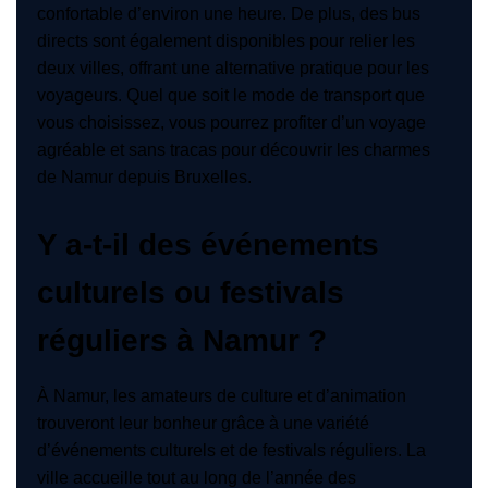
confortable d’environ une heure. De plus, des bus
directs sont également disponibles pour relier les
deux villes, offrant une alternative pratique pour les
voyageurs. Quel que soit le mode de transport que
vous choisissez, vous pourrez profiter d’un voyage
agréable et sans tracas pour découvrir les charmes
de Namur depuis Bruxelles.
Y a-t-il des événements
culturels ou festivals
réguliers à Namur ?
À Namur, les amateurs de culture et d’animation
trouveront leur bonheur grâce à une variété
d’événements culturels et de festivals réguliers. La
ville accueille tout au long de l’année des