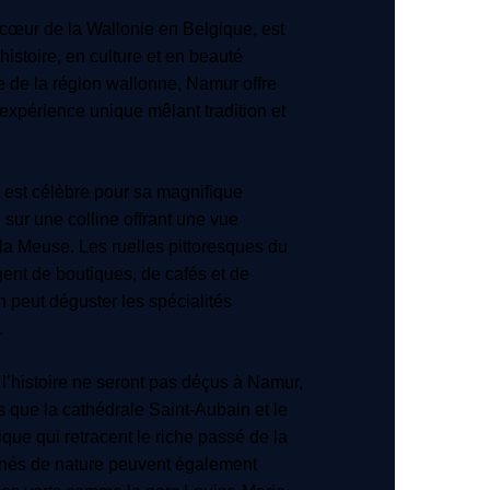
cœur de la Wallonie en Belgique, est
 histoire, en culture et en beauté
le de la région wallonne, Namur offre
 expérience unique mêlant tradition et
 est célèbre pour sa magnifique
 sur une colline offrant une vue
a Meuse. Les ruelles pittoresques du
gent de boutiques, de cafés et de
n peut déguster les spécialités
.
’histoire ne seront pas déçus à Namur,
s que la cathédrale Saint-Aubain et le
ue qui retracent le riche passé de la
onnés de nature peuvent également