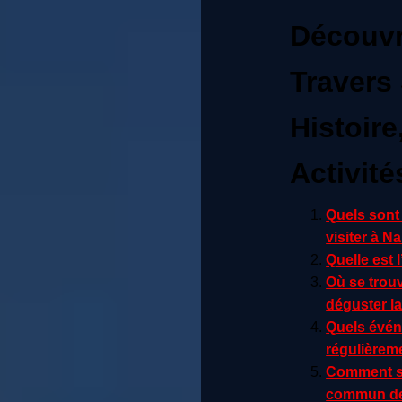
Découvr
Travers 
Histoir
Activité
Quels sont 
visiter à N
Quelle est 
Où se trouv
déguster la
Quels évén
régulièrem
Comment se
commun dep