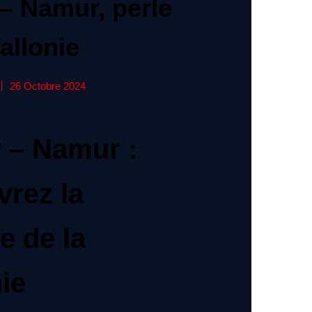
– Namur, perle
allonie
26 Octobre 2024
 – Namur :
rez la
e de la
ie