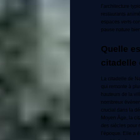
l’architecture typ
restaurants animé
espaces verts co
pause nature bie
Quelle est
citadelle
La citadelle de N
qui remonte à plus
hauteurs de la vil
nombreux événeme
crucial dans la d
Moyen Âge, la cita
des siècles pour 
l’époque. Elle a é