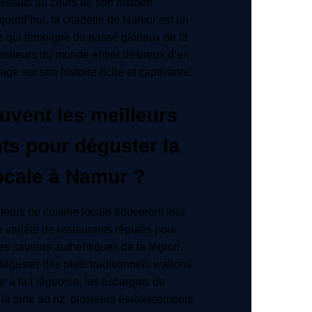
assauts au cours de son histoire
urd’hui, la citadelle de Namur est un
 qui témoigne du passé glorieux de la
s visiteurs du monde entier désireux d’en
ge sur son histoire riche et captivante.
uvent les meilleurs
ts pour déguster la
locale à Namur ?
eurs de cuisine locale trouveront leur
variété de restaurants réputés pour
les saveurs authentiques de la région.
déguster des plats traditionnels wallons
te à la Liégeoise, les escargots de
a tarte au riz, plusieurs établissements