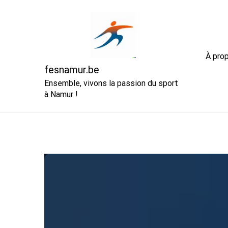
Skip
to
content
À pro
fesnamur.be
Ensemble, vivons la passion du sport
à Namur !