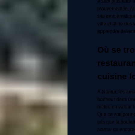
a subi plusieurs 
mouvementée. Aujo
site emblématique
ville et attire de
apprendre davanta
Où se tro
restauran
cuisine 
À Namur, les amat
bonheur dans une 
mettre en valeur 
Que ce soit pour 
tels que la boulet
Namur ou encore l