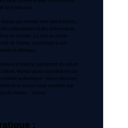
ces verts comme le parc Louise-Marie
et se ressourcer.
 à Namur est animée avec des festivals,
d’art contemporain et des événements
long de l’année. La ville accueille
rsité de Namur, contribuant à son
tuel et artistique.
mateur d’histoire, passionné de nature
de culture, Namur saura vous séduire par
on charme authentique. Venez découvrir
 Wallonie et laissez-vous envoûter par
que de Namur – Namur.
ratique :