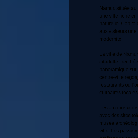
Namur, située au 
une ville riche en
naturelle. Capita
aux visiteurs une
modernité.
La ville de Namur
citadelle, perchée
panoramique sur l
centre-ville regor
restaurants où l’o
culinaires locales
Les amoureux de l
avec des sites tel
musée archéologiq
ville. Les passi