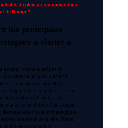
s activités de plein air recommandées
our de Namur ?
t les principaux
istiques à visiter à
ite à Namur, ne manquez pas de
cipaux sites touristiques qui font le
ille. La majestueuse citadelle de
e vue imprenable sur la Meuse, est un
ur les amateurs d’histoire et de
ouflants. La cathédrale Saint-Aubain,
rchitectural, et le musée archéologique
ans le riche passé de la ville. Flânez
u centre-ville pour admirer