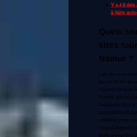
Y a-t-il de
à faire aut
Quels son
sites tour
Namur ?
Lors de votre vis
découvrir les prin
charme de cette v
Namur, offrant un
incontournable po
panoramas époust
véritable joyau a
vous plongeront d
dans les ruelles d