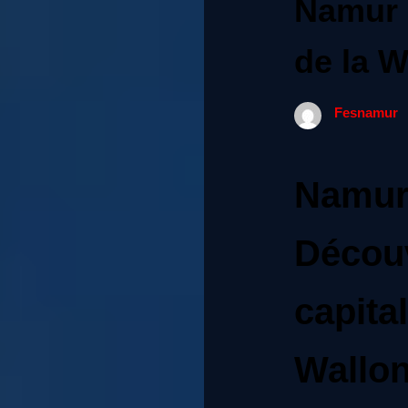
Namur 
de la W
Fesnamur
Namur
Découv
capital
Wallon