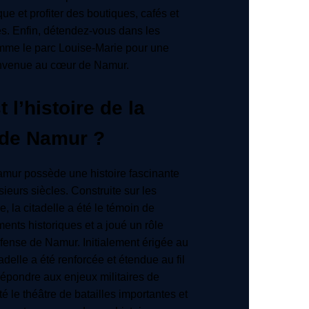
ique et profiter des boutiques, cafés et
s. Enfin, détendez-vous dans les
mme le parc Louise-Marie pour une
nvenue au cœur de Namur.
 l’histoire de la
 de Namur ?
amur possède une histoire fascinante
ieurs siècles. Construite sur les
le, la citadelle a été le témoin de
nts historiques et a joué un rôle
éfense de Namur. Initialement érigée au
delle a été renforcée et étendue au fil
répondre aux enjeux militaires de
té le théâtre de batailles importantes et