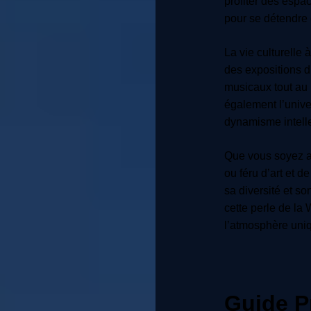
profiter des espa
pour se détendre 
La vie culturelle
des expositions 
musicaux tout au 
également l’unive
dynamisme intellec
Que vous soyez a
ou féru d’art et 
sa diversité et s
cette perle de la
l’atmosphère uni
Guide P