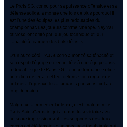
Le Paris SG, connu pour sa puissance offensive et sa
défense solide, a montré une fois de plus pourquoi il
est l’une des équipes les plus redoutables du
championnat. Les joueurs comme Mbappé, Neymar
et Messi ont brillé par leur jeu technique et leur
capacité à marquer des buts décisifs.
D’un autre côté, l’AJ Auxerre a montré sa ténacité et
son esprit d’équipe en tenant tête à une équipe aussi
redoutable que le Paris SG. Leur performance solide
au milieu de terrain et leur défense bien organisée
ont mis à l’épreuve les attaquants parisiens tout au
long du match.
Malgré un affrontement intense, c’est finalement le
Paris Saint-Germain qui a remporté la victoire avec
un score impressionnant. Les supporters des deux
camps ont été témoins d’un spectacle inoubliable qui