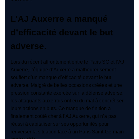
L’AJ Auxerre a manqué
d’efficacité devant le but
adverse.
Lors du récent affrontement entre le Paris SG et l’AJ
Auxerre, l’équipe d’Auxerre a malheureusement
souffert d’un manque d’efficacité devant le but
adverse. Malgré de belles occasions créées et une
pression constante exercée sur la défense adverse,
les attaquants auxerrois ont eu du mal à concrétiser
leurs actions en buts. Ce manque de finition a
finalement coûté cher à l’AJ Auxerre, qui n’a pas
réussi à capitaliser sur ses opportunités pour
renverser la situation face à un Paris Saint-Germain