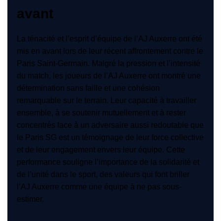
avant
La ténacité et l’esprit d’équipe de l’AJ Auxerre ont été
mis en avant lors de leur récent affrontement contre le
Paris Saint-Germain. Malgré la pression et l’intensité
du match, les joueurs de l’AJ Auxerre ont montré une
détermination sans faille et une cohésion
remarquable sur le terrain. Leur capacité à travailler
ensemble, à se soutenir mutuellement et à rester
concentrés face à un adversaire aussi redoutable que
le Paris SG est un témoignage de leur force collective
et de leur engagement envers leur équipe. Cette
performance souligne l’importance de la solidarité et
de l’unité dans le sport, des valeurs qui font briller
l’AJ Auxerre comme une équipe à ne pas sous-
estimer.