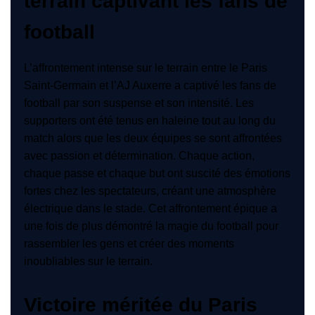
terrain captivant les fans de
football
L’affrontement intense sur le terrain entre le Paris
Saint-Germain et l’AJ Auxerre a captivé les fans de
football par son suspense et son intensité. Les
supporters ont été tenus en haleine tout au long du
match alors que les deux équipes se sont affrontées
avec passion et détermination. Chaque action,
chaque passe et chaque but ont suscité des émotions
fortes chez les spectateurs, créant une atmosphère
électrique dans le stade. Cet affrontement épique a
une fois de plus démontré la magie du football pour
rassembler les gens et créer des moments
inoubliables sur le terrain.
Victoire méritée du Paris