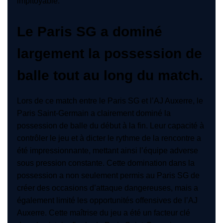
impitoyable.
Le Paris SG a dominé
largement la possession de
balle tout au long du match.
Lors de ce match entre le Paris SG et l’AJ Auxerre, le
Paris Saint-Germain a clairement dominé la
possession de balle du début à la fin. Leur capacité à
contrôler le jeu et à dicter le rythme de la rencontre a
été impressionnante, mettant ainsi l’équipe adverse
sous pression constante. Cette domination dans la
possession a non seulement permis au Paris SG de
créer des occasions d’attaque dangereuses, mais a
également limité les opportunités offensives de l’AJ
Auxerre. Cette maîtrise du jeu a été un facteur clé