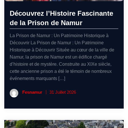
Découvrez l’Histoire Fascinante
de la Prison de Namur
La Prison de Namur : Un Patrimoine Historique à
Découvrir La Prison de Namur : Un Patrimoine
Historique à Découvrir Située au cœur de la ville de
Namur, la prison de Namur est un édifice chargé
d’histoire et de mystère. Construite au XIXe siècle,
cette ancienne prison a été le témoin de nombreux
événements marquants […]
Fesnamur
31 Juillet 2026