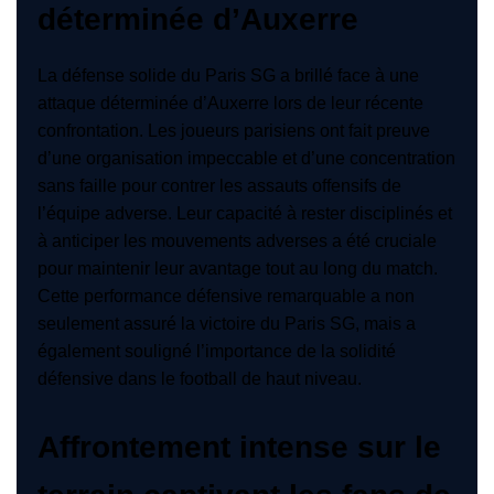
déterminée d’Auxerre
La défense solide du Paris SG a brillé face à une
attaque déterminée d’Auxerre lors de leur récente
confrontation. Les joueurs parisiens ont fait preuve
d’une organisation impeccable et d’une concentration
sans faille pour contrer les assauts offensifs de
l’équipe adverse. Leur capacité à rester disciplinés et
à anticiper les mouvements adverses a été cruciale
pour maintenir leur avantage tout au long du match.
Cette performance défensive remarquable a non
seulement assuré la victoire du Paris SG, mais a
également souligné l’importance de la solidité
défensive dans le football de haut niveau.
Affrontement intense sur le