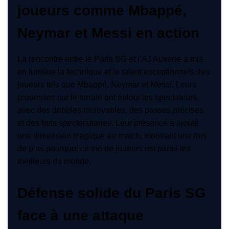
joueurs comme Mbappé,
Neymar et Messi en action
La rencontre entre le Paris SG et l’AJ Auxerre a mis
en lumière la technique et le talent exceptionnels des
joueurs tels que Mbappé, Neymar et Messi. Leurs
prouesses sur le terrain ont ébloui les spectateurs,
avec des dribbles incroyables, des passes précises
et des buts spectaculaires. Leur présence a ajouté
une dimension magique au match, montrant une fois
de plus pourquoi ce trio de joueurs est parmi les
meilleurs du monde.
Défense solide du Paris SG
face à une attaque