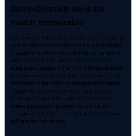
Saint-Germain dans un
match mémorable
La victoire méritée du Paris Saint-Germain contre l’AJ
Auxerre dans ce match mémorable a mis en lumière
la qualité et la détermination de l’équipe parisienne.
Grâce à un jeu fluide, une défense solide et des
attaques percutantes, le Paris SG a dominé le terrain
et mérité pleinement sa victoire. Les supporters ont
été témoins d’une performance impressionnante de
l’équipe, qui a su faire preuve de caractère et de
talent pour conquérir la victoire. Cette rencontre
restera gravée dans les mémoires comme un
exemple de l’excellence du football et de la passion
qu’il suscite chez les fans.