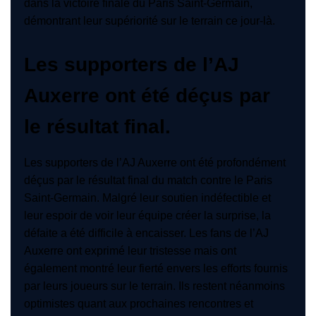
dans la victoire finale du Paris Saint-Germain,
démontrant leur supériorité sur le terrain ce jour-là.
Les supporters de l’AJ
Auxerre ont été déçus par
le résultat final.
Les supporters de l’AJ Auxerre ont été profondément
déçus par le résultat final du match contre le Paris
Saint-Germain. Malgré leur soutien indéfectible et
leur espoir de voir leur équipe créer la surprise, la
défaite a été difficile à encaisser. Les fans de l’AJ
Auxerre ont exprimé leur tristesse mais ont
également montré leur fierté envers les efforts fournis
par leurs joueurs sur le terrain. Ils restent néanmoins
optimistes quant aux prochaines rencontres et