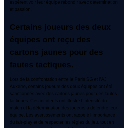
espèrent voir leur équipe rebondir avec détermination
et passion.
Certains joueurs des deux
équipes ont reçu des
cartons jaunes pour des
fautes tactiques.
Lors de la confrontation entre le Paris SG et l’AJ
Auxerre, certains joueurs des deux équipes ont été
sanctionnés avec des cartons jaunes pour des fautes
tactiques. Ces incidents ont illustré l’intensité du
match et la détermination des joueurs à défendre leur
équipe. Les avertissements ont rappelé l’importance
du fair-play et de respecter les règles du jeu, tout en