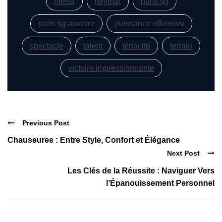
messi
neymar
paris sg
paris sg auxerre
puissance offensive
spectacle
talent
ténacité
terrain
victoire impressionnante
Previous Post
Chaussures : Entre Style, Confort et Élégance
Next Post
Les Clés de la Réussite : Naviguer Vers
l’Épanouissement Personnel