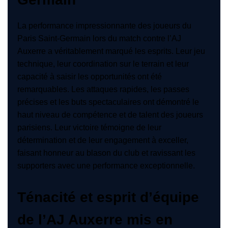
La performance impressionnante des joueurs du
Paris Saint-Germain lors du match contre l’AJ
Auxerre a véritablement marqué les esprits. Leur jeu
technique, leur coordination sur le terrain et leur
capacité à saisir les opportunités ont été
remarquables. Les attaques rapides, les passes
précises et les buts spectaculaires ont démontré le
haut niveau de compétence et de talent des joueurs
parisiens. Leur victoire témoigne de leur
détermination et de leur engagement à exceller,
faisant honneur au blason du club et ravissant les
supporters avec une performance exceptionnelle.
Ténacité et esprit d’équipe
de l’AJ Auxerre mis en