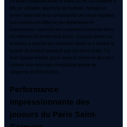
Le match palpitant entre le Paris SG et l’AJ Auxerre a
été un véritable spectacle de football, mettant en
avant l’intensité et la compétitivité des deux équipes.
Les joueurs ont offert un jeu dynamique et
passionnant, captivant les supporters présents dans
les tribunes et devant leur écran. Chaque action sur
le terrain a suscité des émotions fortes et a illustré la
qualité du football pratiqué par ces deux clubs. Ce
duel épique restera gravé dans la mémoire des fans
comme une rencontre inoubliable pleine de
suspense et d’excitation.
Performance
impressionnante des
joueurs du Paris Saint-
Germain