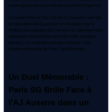
restera gravé dans leur mémoire pendant longtemps.
Ce match entre le Paris SG et l’AJ Auxerre a une fois
de plus démontré la passion et l’excitation que le
football peut susciter chez les fans. En attendant avec
impatience la prochaine rencontre entre ces deux
équipes, les supporters peuvent savourer cette
victoire mémorable du Paris Saint-Germain.
Un Duel Mémorable :
Paris SG Brille Face à
l’AJ Auxerre dans un