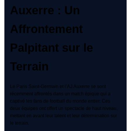
Auxerre : Un
Affrontement
Palpitant sur le
Terrain
Le Paris Saint-Germain et l’AJ Auxerre se sont
récemment affrontés dans un match épique qui a
captivé les fans de football du monde entier. Ces
deux équipes ont offert un spectacle de haut niveau,
mettant en avant leur talent et leur détermination sur
le terrain.