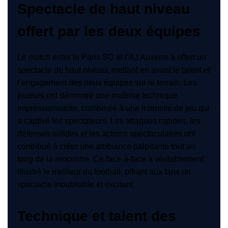
Spectacle de haut niveau
offert par les deux équipes
Le match entre le Paris SG et l’AJ Auxerre a offert un
spectacle de haut niveau, mettant en avant le talent et
l’engagement des deux équipes sur le terrain. Les
joueurs ont démontré une maîtrise technique
impressionnante, combinée à une intensité de jeu qui
a captivé les spectateurs. Les attaques rapides, les
défenses solides et les actions spectaculaires ont
contribué à créer une ambiance palpitante tout au
long de la rencontre. Ce face-à-face a véritablement
illustré le meilleur du football, offrant aux fans un
spectacle inoubliable et excitant.
Technique et talent des