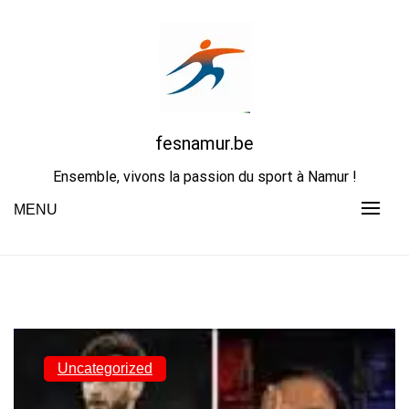
Skip
to
content
fesnamur.be
Ensemble, vivons la passion du sport à Namur !
MENU
Uncategorized