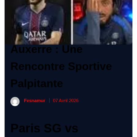
Affrontement entre le
Paris SG et l’AJ
Auxerre : Une
Rencontre Sportive
Palpitante
Fesnamur
07 Avril 2026
Paris SG vs