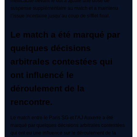
inefficacité devant le but a ajouté une dose de
suspense supplémentaire au match et a maintenu
l’issue incertaine jusqu’au coup de sifflet final.
Le match a été marqué par
quelques décisions
arbitrales contestées qui
ont influencé le
déroulement de la
rencontre.
Le match entre le Paris SG et l’AJ Auxerre a été
marqué par quelques décisions arbitrales contestées
qui ont eu une influence sur le déroulement de la