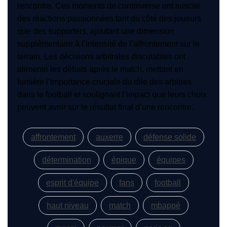
rencontre. Ces moments de controverse ont suscité
des réactions passionnées tant du côté des joueurs
que des supporters, ajoutant une dimension
supplémentaire à l’intensité de l’affrontement sur le
terrain. Les décisions arbitrales discutables ont
alimenté les débats après le match, mettant en
lumière l’importance cruciale du rôle des arbitres
dans le football et soulignant l’impact que leurs choix
peuvent avoir sur le résultat final d’une rencontre.
affrontement
auxerre
défense solide
détermination
épique
équipes
esprit d'équipe
fans
football
haut niveau
match
mbappé