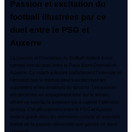
Passion et excitation du
football illustrées par ce
duel entre le PSG et
Auxerre
La passion et l’excitation du football étaient à leur
comble lors du duel entre le Paris Saint-Germain et
Auxerre. Ce match a illustré parfaitement l’intensité et
l’émotion que le football peut susciter chez les
supporters et les amateurs du sport roi. Les joueurs
ont démontré un engagement total sur le terrain,
offrant un spectacle palpitant qui a captivé l’attention
de tous. Cet affrontement entre le PSG et Auxerre
restera gravé dans les mémoires comme un exemple
parfait de la passion dévorante que génère ce sport
universel.