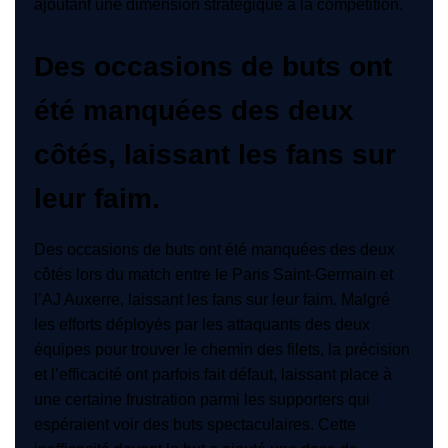
ajoutant une dimension stratégique à la compétition.
Des occasions de buts ont
été manquées des deux
côtés, laissant les fans sur
leur faim.
Des occasions de buts ont été manquées des deux
côtés lors du match entre le Paris Saint-Germain et
l’AJ Auxerre, laissant les fans sur leur faim. Malgré
les efforts déployés par les attaquants des deux
équipes pour trouver le chemin des filets, la précision
et l’efficacité ont parfois fait défaut, laissant place à
une certaine frustration parmi les supporters qui
espéraient voir des buts spectaculaires. Cette