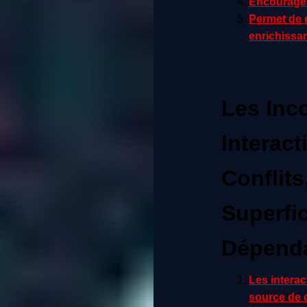
Encourage l
Permet de 
enrichissa
Les Inc
Interact
Conflits
Superfic
Dépenda
Les interac
source de c