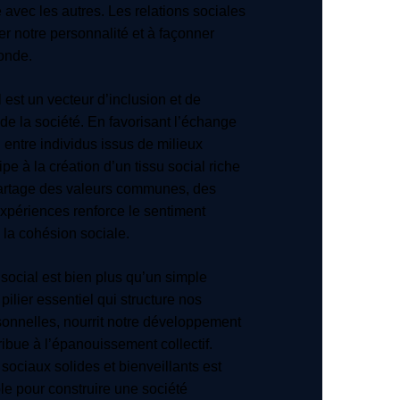
 avec les autres. Les relations sociales
er notre personnalité et à façonner
onde.
l est un vecteur d’inclusion et de
 de la société. En favorisant l’échange
n entre individus issus de milieux
icipe à la création d’un tissu social riche
 partage des valeurs communes, des
 expériences renforce le sentiment
e la cohésion sociale.
 social est bien plus qu’un simple
 pilier essentiel qui structure nos
rsonnelles, nourrit notre développement
ribue à l’épanouissement collectif.
 sociaux solides et bienveillants est
e pour construire une société