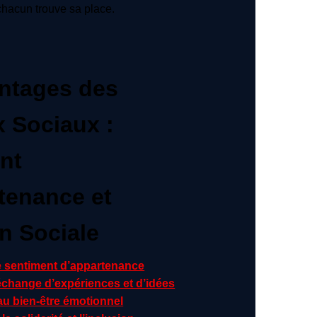
hacun trouve sa place.
ntages des
 Sociaux :
nt
tenance et
n Sociale
e sentiment d’appartenance
’échange d’expériences et d’idées
au bien-être émotionnel