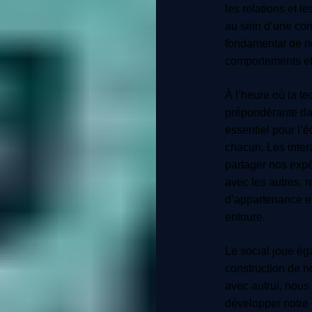
les relations et le
au sein d’une com
fondamental de no
comportements et 
À l’heure où la t
prépondérante dan
essentiel pour l’
chacun. Les inter
partager nos expé
avec les autres, r
d’appartenance e
entoure.
Le social joue ég
construction de no
avec autrui, nous
développer notre 