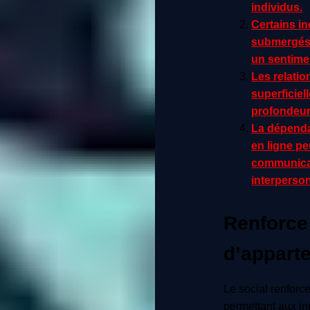
individus.
Certains in
submergés 
un sentime
Les relatio
superficiel
profondeur
La dépenda
en ligne pe
communicati
interperson
Renforce
d’appart
Le social renforc
permettant aux in