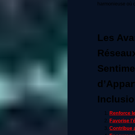
harmonieuse où c
Les Ava
Réseaux
Sentime
d’Appar
Inclusio
Renforce l
Favorise l
Contribue 