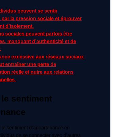
dividus peuvent se sentir
par la pression sociale et éprouver
nt d’isolement.
ns sociales peuvent parfois être
les, manquant d’authenticité et de
.
nce excessive aux réseaux sociaux
ut entraîner une perte de
on réelle et nuire aux relations
nelles.
 le sentiment
enance
e le sentiment d’appartenance en
dividus de se connecter avec d’autres