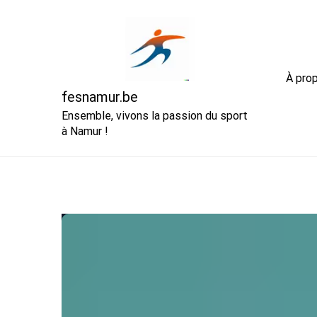
Skip
to
content
À pro
fesnamur.be
Ensemble, vivons la passion du sport
à Namur !