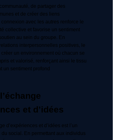
communauté, de partager des
unes et de créer des liens
te connexion avec les autres renforce le
té collective et favorise un sentiment
 soutien au sein du groupe. En
elations interpersonnelles positives, le
à créer un environnement où chacun se
ris et valorisé, renforçant ainsi le tissu
ant un sentiment profond
 l’échange
nces et d’idées
ge d’expériences et d’idées est l’un
 du social. En permettant aux individus