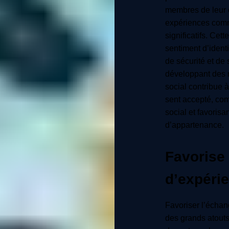
membres de leur 
expériences comm
significatifs. Cet
sentiment d’identi
de sécurité et de
développant des r
social contribue 
sent accepté, comp
social et favoris
d’appartenance.
Favorise
d’expérie
Favoriser l’échan
des grands atouts