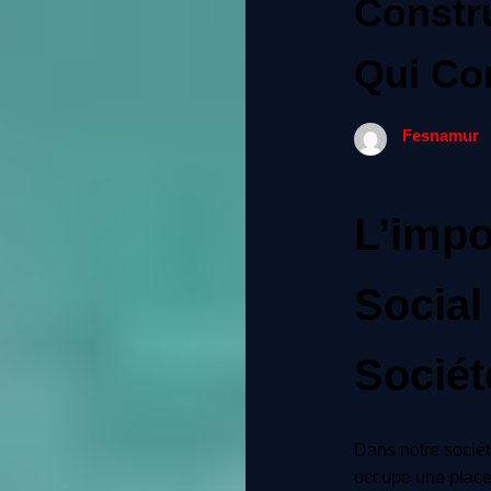
Constr
Qui Co
Fesnamur
L’impo
Social
Sociét
Dans notre sociét
occupe une place c