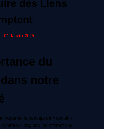
uire des Liens
mptent
04 Janvier 2025
rtance du
 dans notre
é
é moderne, le concept de « social »
entrale. Il englobe les interactions,