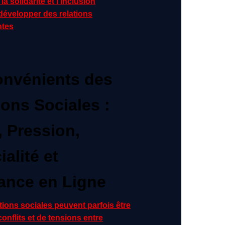
a solidarité et l’inclusion
développer des relations
ntes
onvénients des
ions Sociales :
, Pression,
ialité et
nce en Ligne
tions sociales peuvent parfois être
onflits et de tensions entre