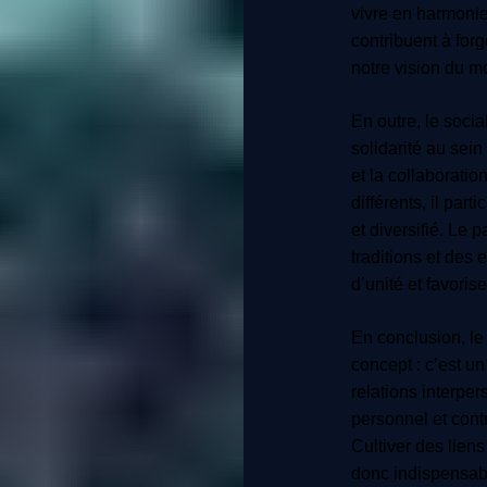
vivre en harmonie
contribuent à forg
notre vision du m
En outre, le socia
solidarité au sein
et la collaboratio
différents, il part
et diversifié. Le
traditions et des
d’unité et favoris
En conclusion, le
concept : c’est un
relations interpe
personnel et cont
Cultiver des liens
donc indispensabl