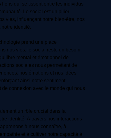
s liens qui se tissent entre les individus
munauté. Le social est un pilier
s vies, influençant notre bien-être, nos
notre identité.
echnologie prend une place
s nos vies, le social reste un besoin
équilibre mental et émotionnel de
actions sociales nous permettent de
riences, nos émotions et nos idées
enforçant ainsi notre sentiment
t de connexion avec le monde qui nous
alement un rôle crucial dans la
tre identité. À travers nos interactions
 apprenons à nous connaître, à
empathie et à cultiver notre capacité à