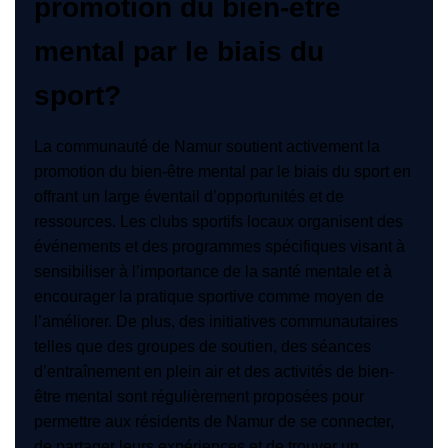
promotion du bien-être
mental par le biais du
sport?
La communauté de Namur soutient activement la
promotion du bien-être mental par le biais du sport en
offrant un large éventail d’opportunités et de
ressources. Les clubs sportifs locaux organisent des
événements et des programmes spécifiques visant à
sensibiliser à l’importance de la santé mentale et à
encourager la pratique sportive comme moyen de
l’améliorer. De plus, des initiatives communautaires
telles que des groupes de soutien, des séances
d’entraînement en plein air et des activités de bien-
être mental sont régulièrement proposées pour
permettre aux résidents de Namur de se connecter,
de partager leurs expériences et de trouver un