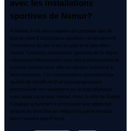
avec les installations
sportives de Namur?
À Namur, il est encourageant de constater que de
plus en plus d’installations sportives reconnaissent
l’importance du lien entre le sport et le bien-être
mental. Certaines installations sportives de la région
collaborent effectivement avec des professionnels de
la santé mentale pour offrir un soutien holistique à
leurs membres. Ces collaborations permettent aux
sportifs de bénéficier d’un accompagnement
personnalisé non seulement sur le plan physique,
mais aussi sur le plan mental. Ainsi, la ville de Namur
s’engage activement à promouvoir une approche
globale du bien-être en intégrant la santé mentale
dans l’univers sportif local.