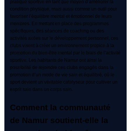
pratique sportive en tant que moyen d’améliorer la
condition physique, mais aussi comme un outil pour
favoriser l’équilibre mental et émotionnel de leurs
membres. En mettant en place des programmes
spécifiques, des séances de coaching ou des
activités axées sur le développement personnel, ces
clubs visent à créer un environnement propice à la
promotion du bien-être mental par le biais de l’activité
sportive. Les habitants de Namur ont ainsi la
possibilité de rejoindre ces clubs engagés dans la
promotion d’un mode de vie sain et équilibré, où le
sport devient un véritable catalyseur pour cultiver un
esprit sain dans un corps sain.
Comment la communauté
de Namur soutient-elle la