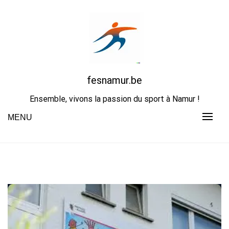
Skip
to
content
fesnamur.be
Ensemble, vivons la passion du sport à Namur !
MENU