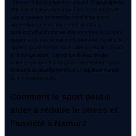
l’humeur et de favoriser la relaxation. En participant à
des activités physiques régulières, les habitants de
Namur peuvent renforcer leur confiance en soi,
augmenter leur concentration et stimuler la
production d’endorphines, ces hormones du bonheur
qui procurent une sensation de bien-être. De plus, le
sport en groupe ou individuel offre un espace propice
à l’échange social, à la solidarité et au soutien
mutuel, contribuant ainsi à créer un environnement
favorable au développement d’un équilibre mental
sain et épanouissant.
Comment le sport peut-il
aider à réduire le stress et
l’anxiété à Namur?