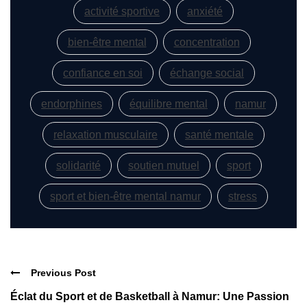
activité sportive
anxiété
bien-être mental
concentration
confiance en soi
échange social
endorphines
équilibre mental
namur
relaxation musculaire
santé mentale
solidarité
soutien mutuel
sport
sport et bien-être mental namur
stress
Previous Post
Éclat du Sport et de Basketball à Namur: Une Passion