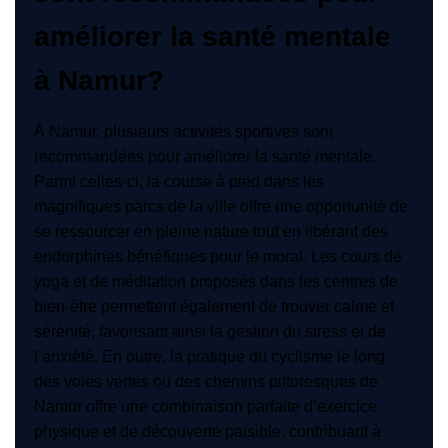
améliorer la santé mentale
à Namur?
À Namur, plusieurs activités sportives sont
recommandées pour améliorer la santé mentale.
Parmi celles-ci, la course à pied dans les
magnifiques parcs de la ville offre une opportunité de
se ressourcer en pleine nature tout en libérant des
endorphines bénéfiques pour le moral. Les cours de
yoga et de méditation proposés dans les centres de
bien-être permettent également de trouver calme et
sérénité, favorisant ainsi la gestion du stress et de
l’anxiété. En outre, la pratique du cyclisme le long
des voies vertes ou des chemins pittoresques de
Namur offre une combinaison parfaite d’exercice
physique et de découverte paisible, contribuant à