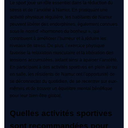
Le sport joue un rôle essentiel dans la réduction du
stress et de l’anxiété à Namur. En pratiquant une
activité physique régulière, les habitants de Namur
peuvent libérer des endorphines, également connues
sous le nom d' »hormones du bonheur », qui
contribuent à améliorer l’humeur et à réduire les
niveaux de stress. De plus, l’exercice physique
favorise la relaxation musculaire et la libération des
tensions accumulées, aidant ainsi à apaiser l’anxiété.
En participant à des activités sportives en plein air ou
en salle, les résidents de Namur ont l’opportunité de
se déconnecter du quotidien, de se recentrer sur eux-
mêmes et de trouver un équilibre mental bénéfique
pour leur bien-être global.
Quelles activités sportives
sont recommandées pour