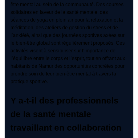
être mental au sein de la communauté. Des courses
solidaires en faveur de la santé mentale, des
séances de yoga en plein air pour la relaxation et la
méditation, des ateliers de gestion du stress et de
l’anxiété, ainsi que des journées sportives axées sur
le bien-être global sont régulièrement proposés. Ces
activités visent à sensibiliser sur l’importance de
l’équilibre entre le corps et l’esprit, tout en offrant aux
habitants de Namur des opportunités concrètes pour
prendre soin de leur bien-être mental à travers la
pratique sportive.
Y a-t-il des professionnels
de la santé mentale
travaillant en collaboration