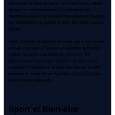
mental par le biais du sport. Les clubs locaux offrent
souvent un environnement accueillant où les
membres peuvent se soutenir mutuellement, partager
des expériences positives et créer des liens sociaux
solides.
Ainsi, à Namur, le sport ne se limite pas à une simple
activité physique ; il devient un véritable outil pour
cultiver un esprit sain dans un corps sain. En
encourageant la pratique régulière du sport et en
valorisant l’importance du bien-être mental, la ville
promeut un mode de vie équilibré et épanouissant
pour tous ses habitants.
Sport et Bien-être