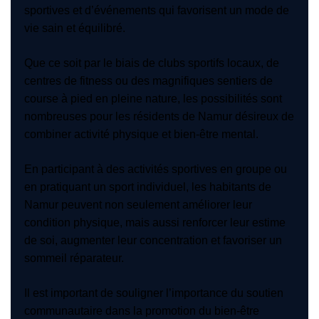
sportives et d’événements qui favorisent un mode de
vie sain et équilibré.
Que ce soit par le biais de clubs sportifs locaux, de
centres de fitness ou des magnifiques sentiers de
course à pied en pleine nature, les possibilités sont
nombreuses pour les résidents de Namur désireux de
combiner activité physique et bien-être mental.
En participant à des activités sportives en groupe ou
en pratiquant un sport individuel, les habitants de
Namur peuvent non seulement améliorer leur
condition physique, mais aussi renforcer leur estime
de soi, augmenter leur concentration et favoriser un
sommeil réparateur.
Il est important de souligner l’importance du soutien
communautaire dans la promotion du bien-être