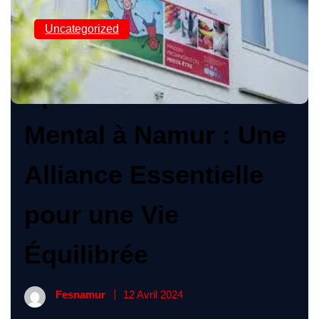
Uncategorized
Sport et Bien-Être
Mental à Namur : Une
Alliance Essentielle
pour une Vie
Équilibrée
Fesnamur
12 Avril 2024