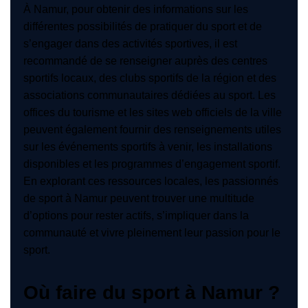
À Namur, pour obtenir des informations sur les
différentes possibilités de pratiquer du sport et de
s’engager dans des activités sportives, il est
recommandé de se renseigner auprès des centres
sportifs locaux, des clubs sportifs de la région et des
associations communautaires dédiées au sport. Les
offices du tourisme et les sites web officiels de la ville
peuvent également fournir des renseignements utiles
sur les événements sportifs à venir, les installations
disponibles et les programmes d’engagement sportif.
En explorant ces ressources locales, les passionnés
de sport à Namur peuvent trouver une multitude
d’options pour rester actifs, s’impliquer dans la
communauté et vivre pleinement leur passion pour le
sport.
Où faire du sport à Namur ?