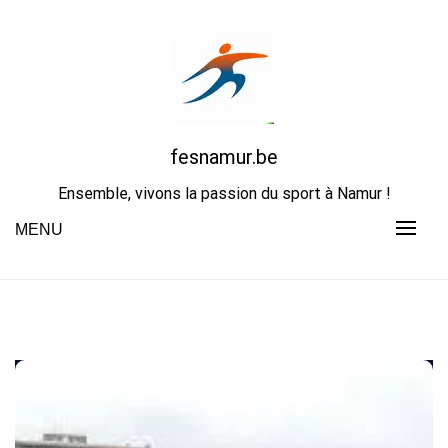
Skip
to
content
fesnamur.be
Ensemble, vivons la passion du sport à Namur !
MENU