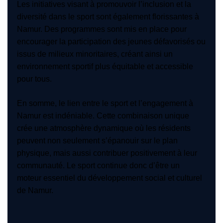
Les initiatives visant à promouvoir l’inclusion et la
diversité dans le sport sont également florissantes à
Namur. Des programmes sont mis en place pour
encourager la participation des jeunes défavorisés ou
issus de milieux minoritaires, créant ainsi un
environnement sportif plus équitable et accessible
pour tous.
En somme, le lien entre le sport et l’engagement à
Namur est indéniable. Cette combinaison unique
crée une atmosphère dynamique où les résidents
peuvent non seulement s’épanouir sur le plan
physique, mais aussi contribuer positivement à leur
communauté. Le sport continue donc d’être un
moteur essentiel du développement social et culturel
de Namur.