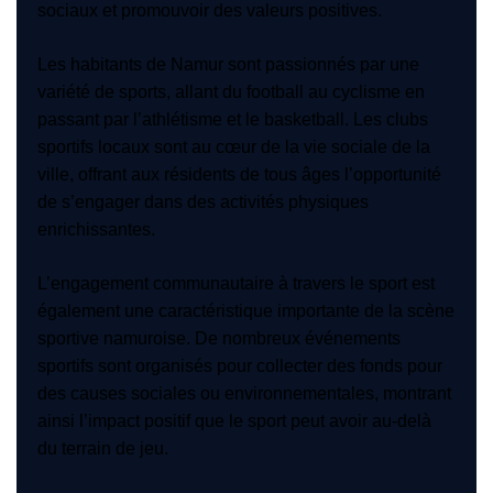
sociaux et promouvoir des valeurs positives.
Les habitants de Namur sont passionnés par une
variété de sports, allant du football au cyclisme en
passant par l’athlétisme et le basketball. Les clubs
sportifs locaux sont au cœur de la vie sociale de la
ville, offrant aux résidents de tous âges l’opportunité
de s’engager dans des activités physiques
enrichissantes.
L’engagement communautaire à travers le sport est
également une caractéristique importante de la scène
sportive namuroise. De nombreux événements
sportifs sont organisés pour collecter des fonds pour
des causes sociales ou environnementales, montrant
ainsi l’impact positif que le sport peut avoir au-delà
du terrain de jeu.