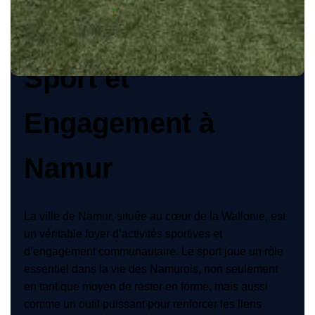
Fesnamur
14 Juin 2024
Sport et
Engagement à
Namur
La ville de Namur, située au cœur de la Wallonie, est
un véritable foyer d’activités sportives et
d’engagement communautaire. Le sport joue un rôle
essentiel dans la vie des Namurois, non seulement
en tant que moyen de rester en forme, mais aussi
comme un outil puissant pour renforcer les liens