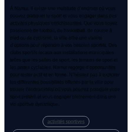
À Namur, il existe une multitude d’endroits où vous
pouvez pratiquer le sport et vous engager dans des
activités physiques enrichissantes. Que vous soyez
passionné de football, de basketball, de course à
pied ou de cyclisme, la ville offre une variété
d’options pour répondre à vos besoins sportifs. Des
clubs sportifs locaux aux installations municipales
telles que les salles de sport, les terrains de sport et
les pistes cyclables, Namur regorge d’opportunités
pour rester actif et en forme. N’hésitez pas à explorer
les différentes possibilités offertes par la ville pour
trouver l’endroit idéal où vous pourrez pratiquer votre
sport préféré et vous engager pleinement dans une
vie sportive dynamique.
activités sportives