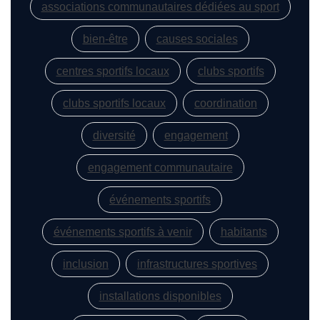
associations communautaires dédiées au sport
bien-être
causes sociales
centres sportifs locaux
clubs sportifs
clubs sportifs locaux
coordination
diversité
engagement
engagement communautaire
événements sportifs
événements sportifs à venir
habitants
inclusion
infrastructures sportives
installations disponibles