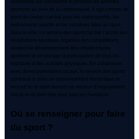
essentielle qui coordonne et promeut les activités
sportives au sein de la communauté. Il agit comme un
point de contact central pour les clubs sportifs, les
événements sportifs et les initiatives liées au sport
dans la ville. Le service des sports facilite l’accès aux
installations sportives, organise des compétitions,
soutient le développement des infrastructures
sportives et encourage la participation de tous les
habitants à des activités physiques. En collaborant
avec divers partenaires locaux, le service des sports
contribue à créer un environnement dynamique et
inclusif où le sport devient un vecteur d’engagement
social et de bien-être pour tous les Namurois.
Où se renseigner pour faire
du sport ?