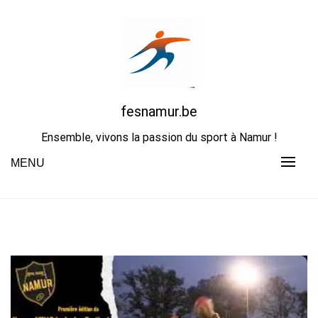
Skip
to
content
fesnamur.be
Ensemble, vivons la passion du sport à Namur !
MENU