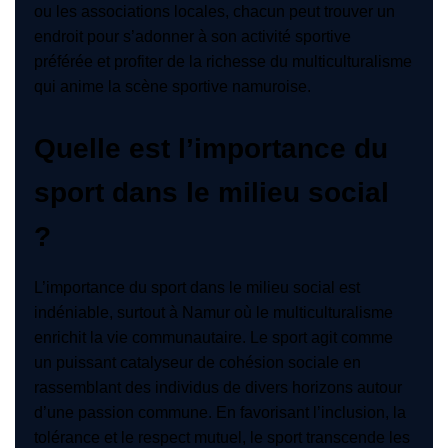
ou les associations locales, chacun peut trouver un
endroit pour s’adonner à son activité sportive
préférée et profiter de la richesse du multiculturalisme
qui anime la scène sportive namuroise.
Quelle est l’importance du
sport dans le milieu social
?
L’importance du sport dans le milieu social est
indéniable, surtout à Namur où le multiculturalisme
enrichit la vie communautaire. Le sport agit comme
un puissant catalyseur de cohésion sociale en
rassemblant des individus de divers horizons autour
d’une passion commune. En favorisant l’inclusion, la
tolérance et le respect mutuel, le sport transcende les