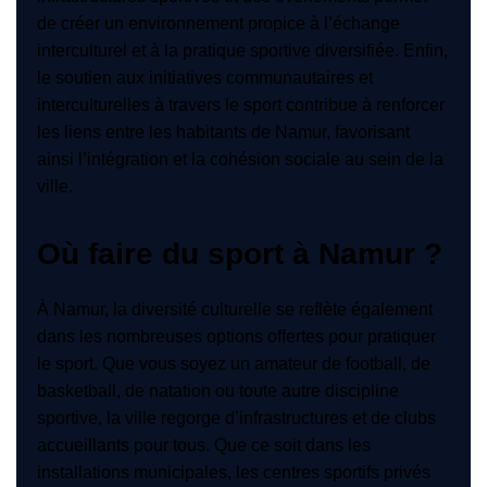
de créer un environnement propice à l’échange
interculturel et à la pratique sportive diversifiée. Enfin,
le soutien aux initiatives communautaires et
interculturelles à travers le sport contribue à renforcer
les liens entre les habitants de Namur, favorisant
ainsi l’intégration et la cohésion sociale au sein de la
ville.
Où faire du sport à Namur ?
À Namur, la diversité culturelle se reflète également
dans les nombreuses options offertes pour pratiquer
le sport. Que vous soyez un amateur de football, de
basketball, de natation ou toute autre discipline
sportive, la ville regorge d’infrastructures et de clubs
accueillants pour tous. Que ce soit dans les
installations municipales, les centres sportifs privés