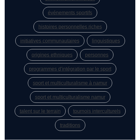
événements sportifs
histoires personnelles riches
initiatives communautaires
linguistiques
origines ethniques
personnes
programmes d'intégration par le sport
sport et multiculturalisme à namur
sport et multiculturalisme namur
talent sur le terrain
tournois interculturels
traditions