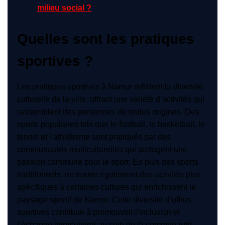
milieu social ?
Quelles sont les pratiques
sportives ?
Les pratiques sportives à Namur reflètent la diversité
culturelle de la ville, offrant une variété d’activités qui
rassemblent des personnes de toutes origines. Des
sports populaires tels que le football, le basketball, le
tennis et l’athlétisme sont pratiqués par des
communautés multiculturelles qui partagent une
passion commune pour le sport. En plus des sports
traditionnels, on trouve également des activités plus
spécifiques à certaines cultures qui enrichissent le
paysage sportif de Namur. Cette diversité d’offres
sportives contribue à promouvoir l’inclusion et
l’échange interculturel au sein de la communauté