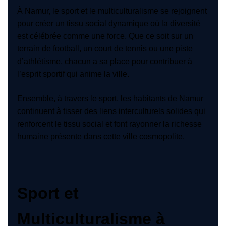
À Namur, le sport et le multiculturalisme se rejoignent
pour créer un tissu social dynamique où la diversité
est célébrée comme une force. Que ce soit sur un
terrain de football, un court de tennis ou une piste
d’athlétisme, chacun a sa place pour contribuer à
l’esprit sportif qui anime la ville.
Ensemble, à travers le sport, les habitants de Namur
continuent à tisser des liens interculturels solides qui
renforcent le tissu social et font rayonner la richesse
humaine présente dans cette ville cosmopolite.
Sport et
Multiculturalisme à