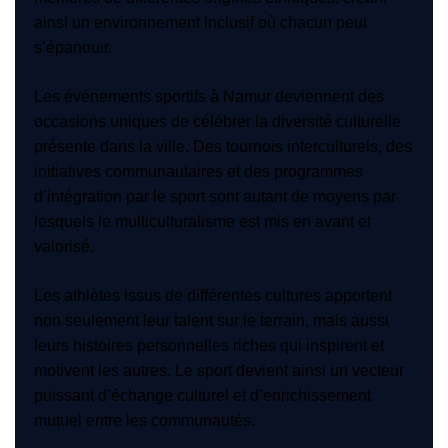
ainsi un environnement inclusif où chacun peut
s’épanouir.
Les événements sportifs à Namur deviennent des
occasions uniques de célébrer la diversité culturelle
présente dans la ville. Des tournois interculturels, des
initiatives communautaires et des programmes
d’intégration par le sport sont autant de moyens par
lesquels le multiculturalisme est mis en avant et
valorisé.
Les athlètes issus de différentes cultures apportent
non seulement leur talent sur le terrain, mais aussi
leurs histoires personnelles riches qui inspirent et
motivent les autres. Le sport devient ainsi un vecteur
puissant d’échange culturel et d’enrichissement
mutuel entre les communautés.