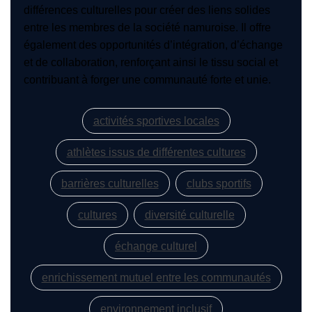
différences culturelles pour créer des liens solides
entre les membres de la société namuroise. Il offre
également des opportunités d’intégration, d’échange
et de collaboration, renforçant ainsi le tissu social et
contribuant à forger une communauté forte et unie.
activités sportives locales
athlètes issus de différentes cultures
barrières culturelles
clubs sportifs
cultures
diversité culturelle
échange culturel
enrichissement mutuel entre les communautés
environnement inclusif