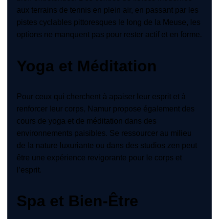
aux terrains de tennis en plein air, en passant par les
pistes cyclables pittoresques le long de la Meuse, les
options ne manquent pas pour rester actif et en forme.
Yoga et Méditation
Pour ceux qui cherchent à apaiser leur esprit et à
renforcer leur corps, Namur propose également des
cours de yoga et de méditation dans des
environnements paisibles. Se ressourcer au milieu
de la nature luxuriante ou dans des studios zen peut
être une expérience revigorante pour le corps et
l’esprit.
Spa et Bien-Être