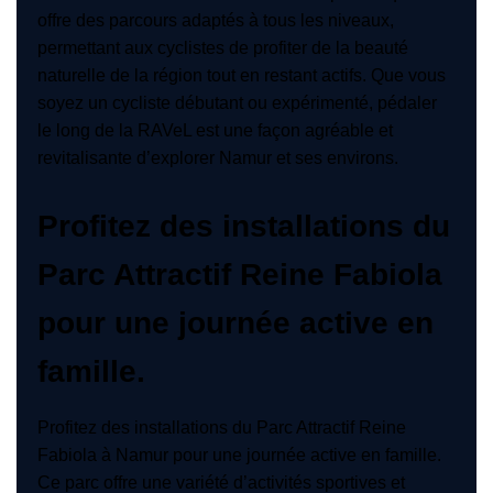
offre des parcours adaptés à tous les niveaux,
permettant aux cyclistes de profiter de la beauté
naturelle de la région tout en restant actifs. Que vous
soyez un cycliste débutant ou expérimenté, pédaler
le long de la RAVeL est une façon agréable et
revitalisante d’explorer Namur et ses environs.
Profitez des installations du
Parc Attractif Reine Fabiola
pour une journée active en
famille.
Profitez des installations du Parc Attractif Reine
Fabiola à Namur pour une journée active en famille.
Ce parc offre une variété d’activités sportives et