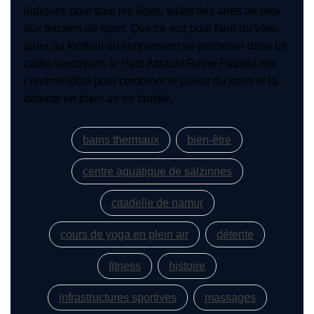
ludiques pour tous les âges, allant des aires de jeux
aux terrains de sport. Que ce soit pour faire du vélo,
jouer au football ou simplement se promener dans un
cadre verdoyant, le Parc Attractif Reine Fabiola est
l’endroit idéal pour combiner le plaisir du sport et la
détente en plein air en famille.
bains thermaux
bien-être
centre aquatique de salzinnes
citadelle de namur
cours de yoga en plein air
détente
fitness
histoire
infrastructures sportives
massages