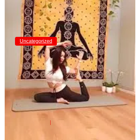
Uncategorized
Découvrez l’Harmonie
entre Sport et
Relaxation à Namur
Fesnamur
01 Juin 2024