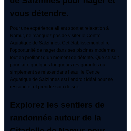
de Salzinnes pour nager et
vous détendre.
Pour une expérience alliant sport et relaxation à
Namur, ne manquez pas de visiter le Centre
Aquatique de Salzinnes. Cet établissement offre
l’opportunité de nager dans ses piscines modernes
tout en profitant d’un moment de détente. Que ce soit
pour faire quelques longueurs revigorantes ou
simplement se relaxer dans l’eau, le Centre
Aquatique de Salzinnes est l’endroit idéal pour se
ressourcer et prendre soin de soi.
Explorez les sentiers de
randonnée autour de la
Citadelle de Namur pour