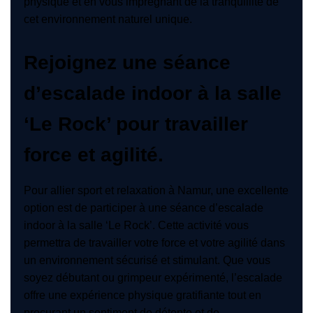
physique et en vous imprégnant de la tranquillité de
cet environnement naturel unique.
Rejoignez une séance
d’escalade indoor à la salle
‘Le Rock’ pour travailler
force et agilité.
Pour allier sport et relaxation à Namur, une excellente
option est de participer à une séance d’escalade
indoor à la salle ‘Le Rock’. Cette activité vous
permettra de travailler votre force et votre agilité dans
un environnement sécurisé et stimulant. Que vous
soyez débutant ou grimpeur expérimenté, l’escalade
offre une expérience physique gratifiante tout en
procurant un sentiment de détente et de