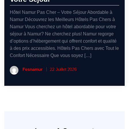
Hôtel Namur Pas Cher – Votre Séjour Abordable à
Namur Découvrez les Meilleurs Hôtels Pas Chers à
Namur Vous cherchez un hôtel abordable pour votre
séjour à Namur? Ne cherchez plus! Namur regorge
d’options d’hébergement qui offrent confort et qualité
à des prix accessibles. Hôtels Pas Chers avec Tout le
Confort Nécessaire Que vous soyez […]
Fesnamur
22 Juillet 2026