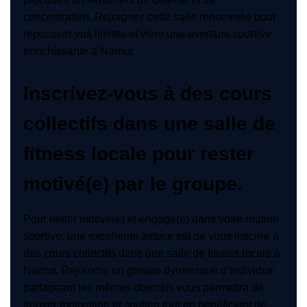
concentration. Rejoignez cette salle renommée pour
repousser vos limites et vivre une aventure sportive
enrichissante à Namur.
Inscrivez-vous à des cours
collectifs dans une salle de
fitness locale pour rester
motivé(e) par le groupe.
Pour rester motivé(e) et engagé(e) dans votre routine
sportive, une excellente astuce est de vous inscrire à
des cours collectifs dans une salle de fitness locale à
Namur. Rejoindre un groupe dynamique d’individus
partageant les mêmes objectifs vous permettra de
trouver motivation et soutien tout en bénéficiant de