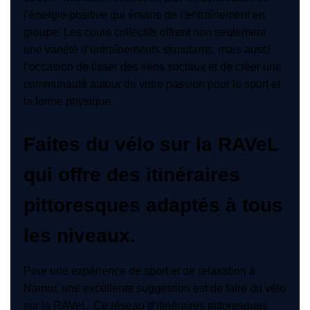
l’énergie positive qui émane de l’entraînement en
groupe. Les cours collectifs offrent non seulement
une variété d’entraînements stimulants, mais aussi
l’occasion de tisser des liens sociaux et de créer une
communauté autour de votre passion pour le sport et
la forme physique.
Faites du vélo sur la RAVeL
qui offre des itinéraires
pittoresques adaptés à tous
les niveaux.
Pour une expérience de sport et de relaxation à
Namur, une excellente suggestion est de faire du vélo
sur la RAVeL. Ce réseau d’itinéraires pittoresques