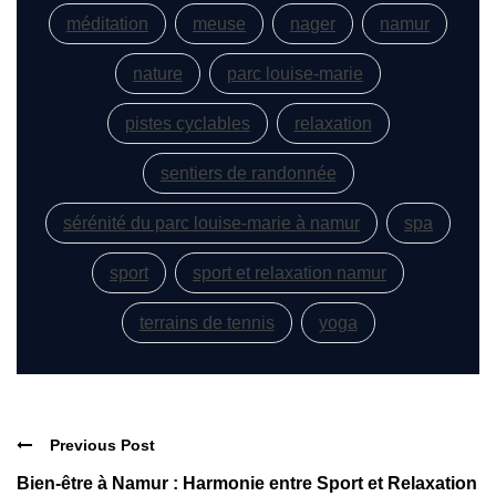
méditation
meuse
nager
namur
nature
parc louise-marie
pistes cyclables
relaxation
sentiers de randonnée
sérénité du parc louise-marie à namur
spa
sport
sport et relaxation namur
terrains de tennis
yoga
Previous Post
Bien-être à Namur : Harmonie entre Sport et Relaxation