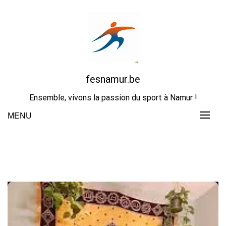
Skip
to
content
fesnamur.be
Ensemble, vivons la passion du sport à Namur !
MENU