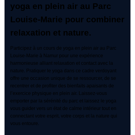
yoga en plein air au Parc
Louise-Marie pour combiner
relaxation et nature.
Participez à un cours de yoga en plein air au Parc
Louise-Marie à Namur pour une expérience
harmonieuse alliant relaxation et contact avec la
nature. Pratiquer le yoga dans ce cadre verdoyant
offre une occasion unique de se ressourcer, de se
recentrer et de profiter des bienfaits apaisants de
l’exercice physique en plein air. Laissez-vous
emporter par la sérénité du parc et laissez le yoga
vous guider vers un état de calme intérieur tout en
connectant votre esprit, votre corps et la nature qui
vous entoure.