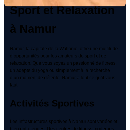
Sport et Relaxation
à Namur
Namur, la capitale de la Wallonie, offre une multitude
d’opportunités pour les amateurs de sport et de
relaxation. Que vous soyez un passionné de fitness,
un adepte du yoga ou simplement à la recherche
d’un moment de détente, Namur a tout ce qu’il vous
faut.
Activités Sportives
Les infrastructures sportives à Namur sont variées et
bien entretenues. Des centres de fitness modernes