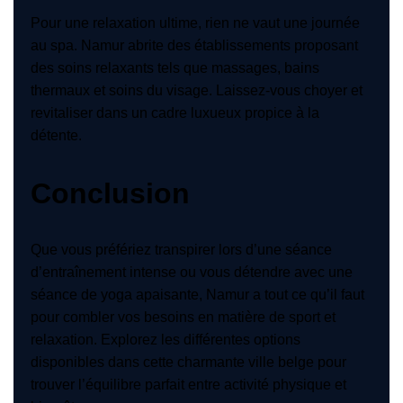
Pour une relaxation ultime, rien ne vaut une journée
au spa. Namur abrite des établissements proposant
des soins relaxants tels que massages, bains
thermaux et soins du visage. Laissez-vous choyer et
revitaliser dans un cadre luxueux propice à la
détente.
Conclusion
Que vous préfériez transpirer lors d’une séance
d’entraînement intense ou vous détendre avec une
séance de yoga apaisante, Namur a tout ce qu’il faut
pour combler vos besoins en matière de sport et
relaxation. Explorez les différentes options
disponibles dans cette charmante ville belge pour
trouver l’équilibre parfait entre activité physique et