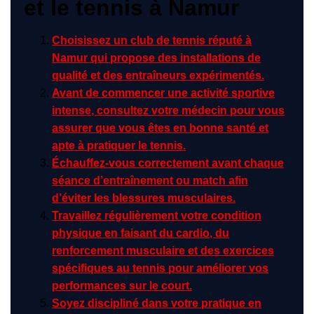
et le tennis à Namur
Choisissez un club de tennis réputé à
Namur qui propose des installations de
qualité et des entraîneurs expérimentés.
Avant de commencer une activité sportive
intense, consultez votre médecin pour vous
assurer que vous êtes en bonne santé et
apte à pratiquer le tennis.
Échauffez-vous correctement avant chaque
séance d’entraînement ou match afin
d’éviter les blessures musculaires.
Travaillez régulièrement votre condition
physique en faisant du cardio, du
renforcement musculaire et des exercices
spécifiques au tennis pour améliorer vos
performances sur le court.
Soyez discipliné dans votre pratique en