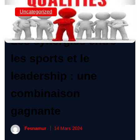
Uncategorized
Les synergies entre
les sports et le
leadership : une
combinaison
gagnante
Fesnamur
14 Mars 2024