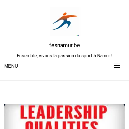
Skip
to
content
fesnamur.be
Ensemble, vivons la passion du sport à Namur !
MENU