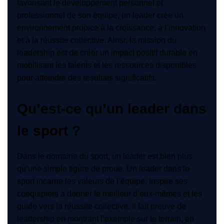
favorisant le développement personnel et
professionnel de son équipe, un leader crée un
environnement propice à la croissance, à l’innovation
et à la réussite collective. Ainsi, la mission du
leadership est de créer un impact positif durable en
mobilisant les talents et les ressources disponibles
pour atteindre des résultats significatifs.
Qu’est-ce qu’un leader dans
le sport ?
Dans le domaine du sport, un leader est bien plus
qu’une simple figure de proue. Un leader dans le
sport incarne les valeurs de l’équipe, inspire ses
coéquipiers à donner le meilleur d’eux-mêmes et les
guide vers la réussite collective. Il fait preuve de
leadership en montrant l’exemple sur le terrain, en