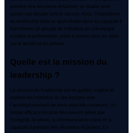
prendre des décisions éclairées, un leader peut
guider son équipe vers le succès. Ainsi, l’importance
du leadership dans le sport réside dans sa capacité à
transformer un groupe de individus en une équipe
soudée et performante, prête à relever tous les défis
sur le terrain et en dehors.
Quelle est la mission du
leadership ?
La mission du leadership est de guider, inspirer et
motiver les individus ou les équipes vers
l’accomplissement de leurs objectifs communs. Un
leader efficace incarne des valeurs telles que
l’intégrité, la vision, la communication claire et la
capacité à prendre des décisions éclairées. En