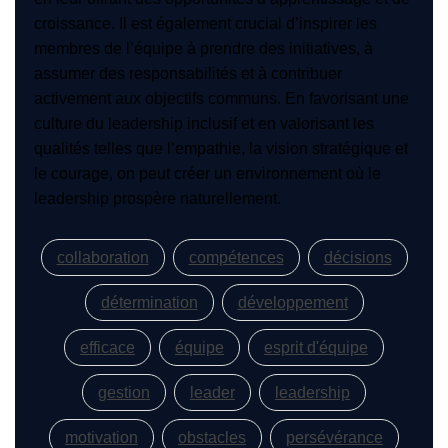
croissance. Il est également crucial d’inspirer les
membres de l’équipe à prendre des initiatives, à
assumer des responsabilités et à contribuer
activement aux objectifs communs. En favorisant une
culture du leadership inclusif et en valorisant les
qualités telles que l’empathie, la vision stratégique et
le courage, on peut créer un environnement où le
leadership prospère naturellement.
collaboration
compétences
décisions
détermination
développement
efficace
équipe
esprit d'équipe
gestion
leader
leadership
motivation
obstacles
persévérance