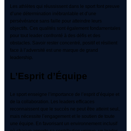
Les athlètes qui réussissent dans le sport font preuve
d’une détermination inébranlable et d’une
persévérance sans faille pour atteindre leurs
objectifs. Ces qualités sont également fondamentales
pour tout leader confronté à des défis et des
obstacles. Savoir rester concentré, positif et résilient
face à l’adversité est une marque de grand
leadership.
L’Esprit d’Équipe
Le sport enseigne l’importance de l’esprit d’équipe et
de la collaboration. Les leaders efficaces
reconnaissent que le succès ne peut être atteint seul,
mais nécessite l’engagement et le soutien de toute
une équipe. En favorisant un environnement inclusif
où chacun apporte sa contribution unique, un leader