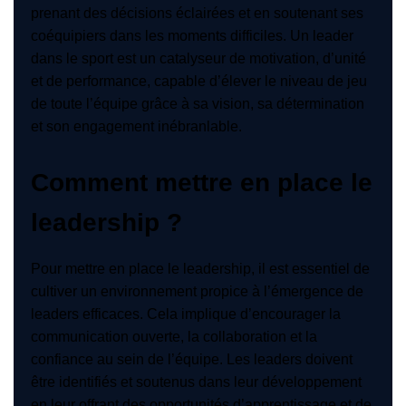
prenant des décisions éclairées et en soutenant ses
coéquipiers dans les moments difficiles. Un leader
dans le sport est un catalyseur de motivation, d’unité
et de performance, capable d’élever le niveau de jeu
de toute l’équipe grâce à sa vision, sa détermination
et son engagement inébranlable.
Comment mettre en place le
leadership ?
Pour mettre en place le leadership, il est essentiel de
cultiver un environnement propice à l’émergence de
leaders efficaces. Cela implique d’encourager la
communication ouverte, la collaboration et la
confiance au sein de l’équipe. Les leaders doivent
être identifiés et soutenus dans leur développement
en leur offrant des opportunités d’apprentissage et de