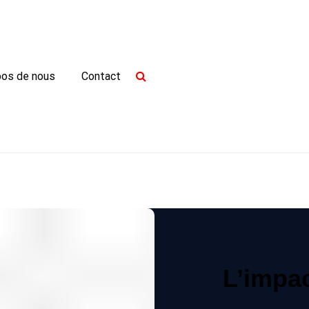
pos de nous
Contact
L’impac