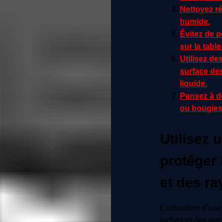
Nettoyez ré
humide.
Évitez de 
sur la tabl
Utilisez de
surface des
liquide.
Pensez à dé
ou bougies
Utilisez 
protéger 
et des ra
L’utilisation d’un
taches et des rayu