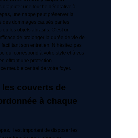
s d’ajouter une touche décorative à
epas, une nappe peut préserver la
ble des dommages causés par les
 ou les objets abrasifs. C’est un
fficace de prolonger la durée de vie de
n facilitant son entretien. N’hésitez pas
pe qui correspond à votre style et à vos
en offrant une protection
ce meuble central de votre foyer.
 les couverts de
ordonnée à chaque
pas, il est important de disposer les
ère ordonnée pour créer une