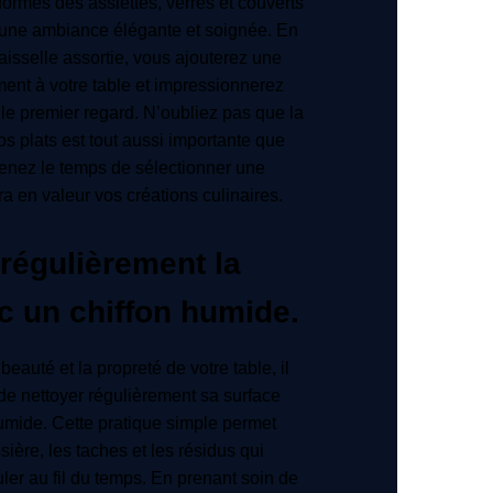
formes des assiettes, verres et couverts
 une ambiance élégante et soignée. En
aisselle assortie, vous ajouterez une
ment à votre table et impressionnerez
le premier regard. N’oubliez pas que la
os plats est tout aussi importante que
prenez le temps de sélectionner une
ra en valeur vos créations culinaires.
régulièrement la
c un chiffon humide.
beauté et la propreté de votre table, il
e nettoyer régulièrement sa surface
umide. Cette pratique simple permet
sière, les taches et les résidus qui
er au fil du temps. En prenant soin de