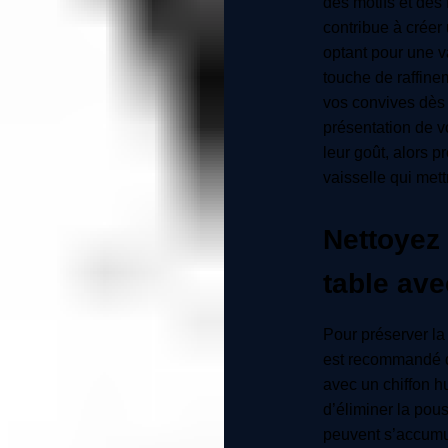
des motifs et des 
contribue à créer
optant pour une v
touche de raffine
vos convives dès 
présentation de v
leur goût, alors 
vaisselle qui mett
Nettoyez 
table ave
Pour préserver la 
est recommandé d
avec un chiffon h
d’éliminer la pous
peuvent s’accumul