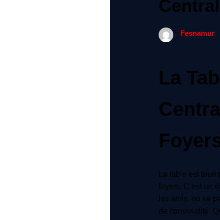
Centra
Fesnamur
La Tab
Centra
Foyer
La table est bien
foyers. C’est un é
les amis, où se p
de convivialité. 