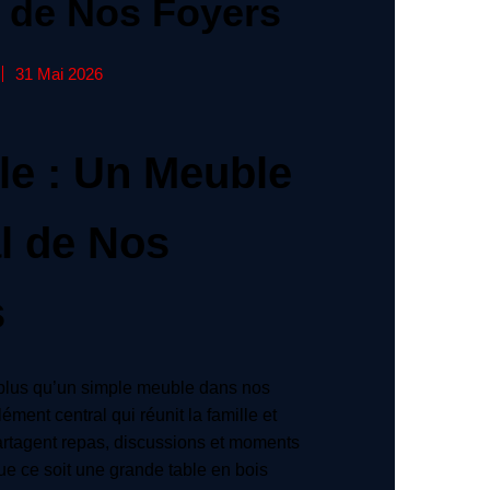
l de Nos Foyers
31 Mai 2026
le : Un Meuble
l de Nos
s
 plus qu’un simple meuble dans nos
lément central qui réunit la famille et
artagent repas, discussions et moments
Que ce soit une grande table en bois