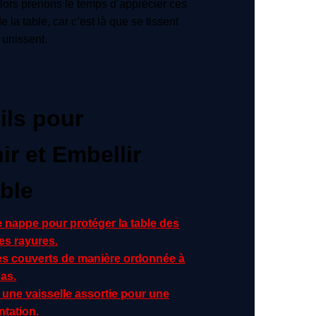
 Alors prenons le temps d’apprécier ces
la table, car c’est là que se tissent
 unissent.
ils pour
ir et Embellir
able
e nappe pour protéger la table des
es rayures.
es couverts de manière ordonnée à
as.
 une vaisselle assortie pour une
ntation.