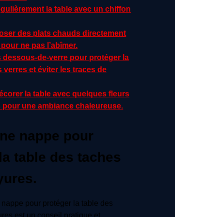
gulièrement la table avec un chiffon
poser des plats chauds directement
e pour ne pas l’abîmer.
s dessous-de-verre pour protéger la
 verres et éviter les traces de
corer la table avec quelques fleurs
 pour une ambiance chaleureuse.
une nappe pour
la table des taches
yures.
e nappe pour protéger la table des
res est un conseil pratique et