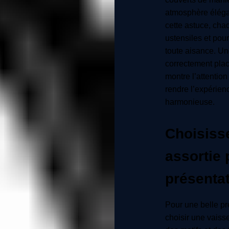
atmosphère élégan
cette astuce, cha
ustensiles et pou
toute aisance. Un
correctement plac
montre l’attention
rendre l’expérien
harmonieuse.
Choisiss
assortie 
présentat
Pour une belle pré
choisir une vaiss