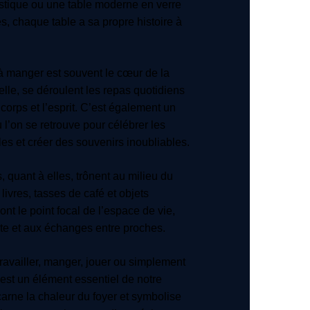
ustique ou une table moderne en verre
s, chaque table a sa propre histoire à
 à manger est souvent le cœur de la
elle, se déroulent les repas quotidiens
 corps et l’esprit. C’est également un
 l’on se retrouve pour célébrer les
es et créer des souvenirs inoubliables.
, quant à elles, trônent au milieu du
 livres, tasses de café et objets
sont le point focal de l’espace de vie,
ente et aux échanges entre proches.
travailler, manger, jouer ou simplement
e est un élément essentiel de notre
carne la chaleur du foyer et symbolise