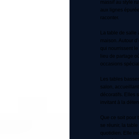
massif au style r
aux lignes épurée
raconter.
La table de salle
maison. Autour d’
qui nourrissent le
lieu de partage où
occasions spécial
Les tables basses
salon, accueillant
décoratifs. Elles 
invitant à la dét
Que ce soit pour 
se réunir, la tabl
quotidien. Elle in