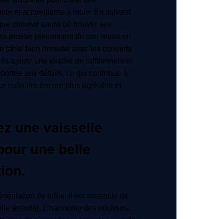
te et accueillante à table. En suivant
que convive saura où trouver ses
rra profiter pleinement de son repas en
e table bien dressée avec les couverts
és ajoute une touche de raffinement et
 portée aux détails, ce qui contribue à
ce culinaire encore plus agréable et
ez une vaisselle
pour une belle
ion.
sentation de table, il est essentiel de
elle assortie. L’harmonie des couleurs,