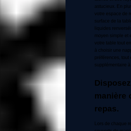
astucieux. En plu
votre espace de r
surface de la ta
liquides renversés
moyen simple et e
votre table tout e
à choisir une nap
préférences, tout 
supplémentaire à 
Disposez
manière 
repas.
Lors de chaque re
couverts de mani