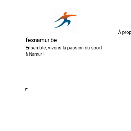
Skip
to
content
À pro
fesnamur.be
Ensemble, vivons la passion du sport
à Namur !