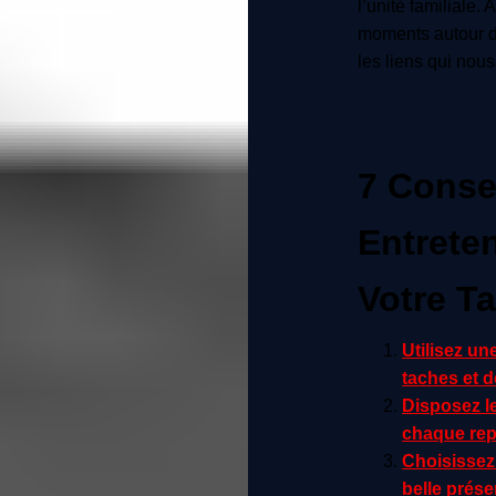
l’unité familiale.
moments autour de 
les liens qui nous
7 Conse
Entreten
Votre T
Utilisez un
taches et d
Disposez l
chaque rep
Choisissez
belle prése