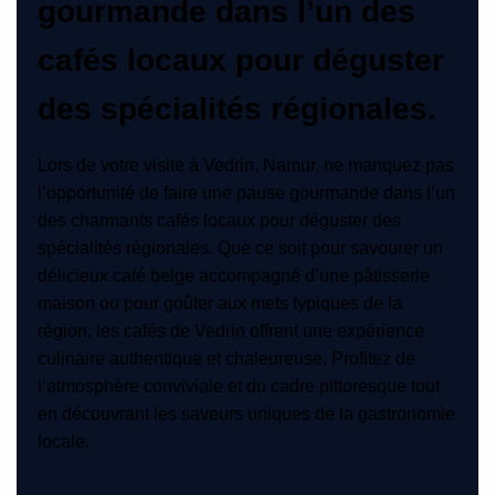
gourmande dans l’un des
cafés locaux pour déguster
des spécialités régionales.
Lors de votre visite à Vedrin, Namur, ne manquez pas
l’opportunité de faire une pause gourmande dans l’un
des charmants cafés locaux pour déguster des
spécialités régionales. Que ce soit pour savourer un
délicieux café belge accompagné d’une pâtisserie
maison ou pour goûter aux mets typiques de la
région, les cafés de Vedrin offrent une expérience
culinaire authentique et chaleureuse. Profitez de
l’atmosphère conviviale et du cadre pittoresque tout
en découvrant les saveurs uniques de la gastronomie
locale.