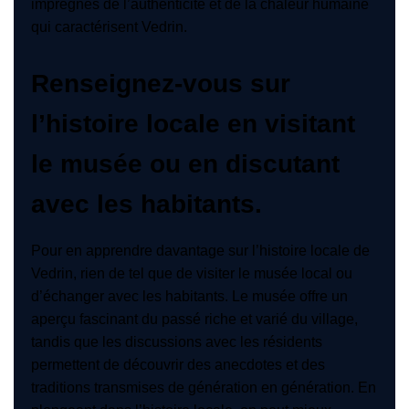
imprégnés de l’authenticité et de la chaleur humaine
qui caractérisent Vedrin.
Renseignez-vous sur
l’histoire locale en visitant
le musée ou en discutant
avec les habitants.
Pour en apprendre davantage sur l’histoire locale de
Vedrin, rien de tel que de visiter le musée local ou
d’échanger avec les habitants. Le musée offre un
aperçu fascinant du passé riche et varié du village,
tandis que les discussions avec les résidents
permettent de découvrir des anecdotes et des
traditions transmises de génération en génération. En