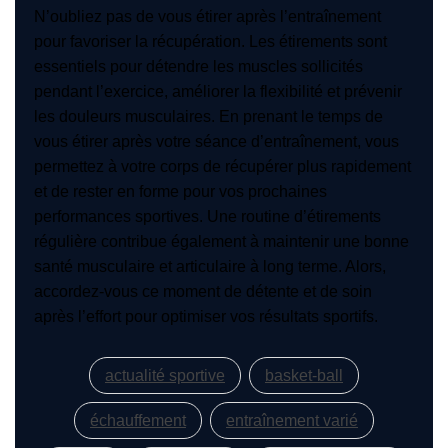
N’oubliez pas de vous étirer après l’entraînement
pour favoriser la récupération. Les étirements sont
essentiels pour détendre les muscles sollicités
pendant l’exercice, améliorer la flexibilité et prévenir
les douleurs musculaires. En prenant le temps de
vous étirer après votre séance d’entraînement, vous
permettez à votre corps de récupérer plus rapidement
et de rester en forme pour vos prochaines
performances sportives. Une routine d’étirements
régulière contribue également à maintenir une bonne
santé musculaire et articulaire à long terme. Alors,
accordez-vous ce moment de détente et de soin
après l’effort pour optimiser vos résultats sportifs.
actualité sportive
basket-ball
échauffement
entraînement varié