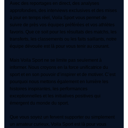
Avec des reportages en direct, des analyses
approfondies, des interviews exclusives et des mises
à jour en temps réel, Voila Sport vous permet de
suivre de près vos équipes préférées et vos athlètes
favoris. Que ce soit pour les résultats des matchs, les
transferts, les classements ou les faits saillants, notre
équipe dévouée est là pour vous tenir au courant.
Mais Voila Sport ne se limite pas seulement à
informer. Nous croyons en la force unificatrice du
sport et en son pouvoir d’inspirer et de motiver. C’est
pourquoi nous mettons également en lumière les
histoires inspirantes, les performances
exceptionnelles et les initiatives positives qui
émergent du monde du sport.
Que vous soyez un fervent supporter ou simplement
un amateur curieux, Voila Sport est là pour vous