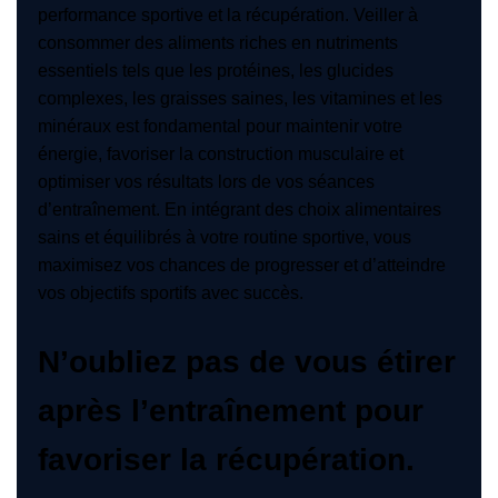
performance sportive et la récupération. Veiller à
consommer des aliments riches en nutriments
essentiels tels que les protéines, les glucides
complexes, les graisses saines, les vitamines et les
minéraux est fondamental pour maintenir votre
énergie, favoriser la construction musculaire et
optimiser vos résultats lors de vos séances
d’entraînement. En intégrant des choix alimentaires
sains et équilibrés à votre routine sportive, vous
maximisez vos chances de progresser et d’atteindre
vos objectifs sportifs avec succès.
N’oubliez pas de vous étirer
après l’entraînement pour
favoriser la récupération.