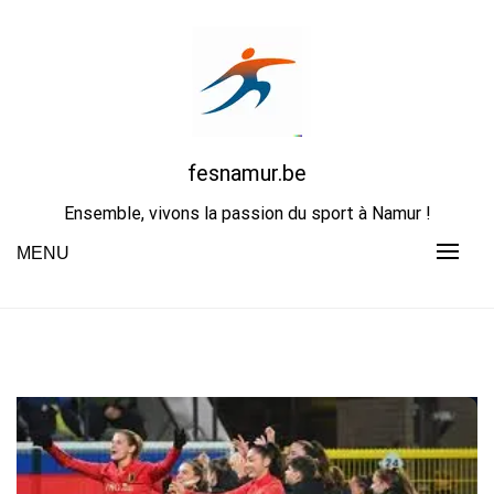
Skip
to
content
fesnamur.be
Ensemble, vivons la passion du sport à Namur !
MENU