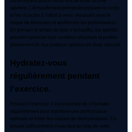
correctement avant l’effort lors de toute activité
sportive. L’échauffement permet de préparer le corps
et les muscles à l’effort à venir, réduisant ainsi le
risque de blessures et améliorant les performances.
En prenant le temps de bien s’échauffer, les sportifs
peuvent optimiser leur condition physique et profiter
pleinement de leur pratique sportive en toute sécurité.
Hydratez-vous
régulièrement pendant
l’exercice.
Pendant l’exercice, il est essentiel de s’hydrater
régulièrement pour maintenir une performance
optimale et éviter les risques de déshydratation. En
buvant suffisamment d’eau tout au long de votre