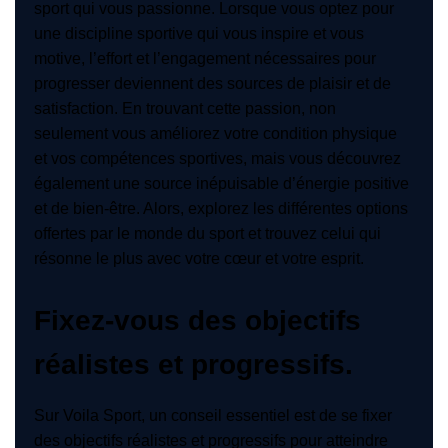
sport qui vous passionne. Lorsque vous optez pour
une discipline sportive qui vous inspire et vous
motive, l’effort et l’engagement nécessaires pour
progresser deviennent des sources de plaisir et de
satisfaction. En trouvant cette passion, non
seulement vous améliorez votre condition physique
et vos compétences sportives, mais vous découvrez
également une source inépuisable d’énergie positive
et de bien-être. Alors, explorez les différentes options
offertes par le monde du sport et trouvez celui qui
résonne le plus avec votre cœur et votre esprit.
Fixez-vous des objectifs
réalistes et progressifs.
Sur Voila Sport, un conseil essentiel est de se fixer
des objectifs réalistes et progressifs pour atteindre