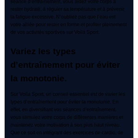
séance d’entraînement, vous aidez votre corps à
rester hydraté, à réguler sa température et à prévenir
la fatigue excessive. N’oubliez pas que l’eau est
votre alliée pour rester en forme et profiter pleinement
de vos activités sportives sur Voila Sport.
Variez les types
d’entraînement pour éviter
la monotonie.
Sur Voila Sport, un conseil essentiel est de varier les
types d’entraînement pour éviter la monotonie. En
effet, en diversifiant vos séances d’entraînement,
vous stimulez votre corps de différentes manières et
maintenez votre motivation à son plus haut niveau.
Que ce soit en intégrant des exercices de cardio, de