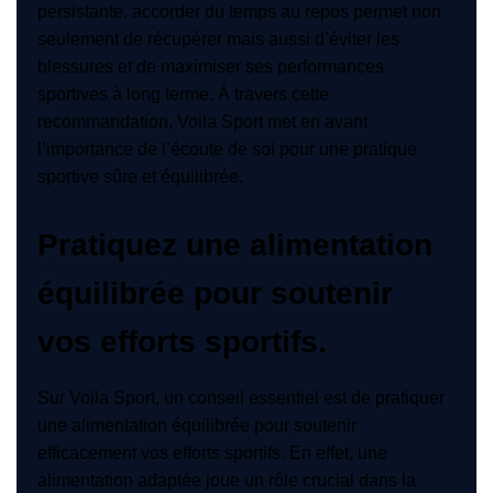
persistante, accorder du temps au repos permet non
seulement de récupérer mais aussi d’éviter les
blessures et de maximiser ses performances
sportives à long terme. À travers cette
recommandation, Voila Sport met en avant
l’importance de l’écoute de soi pour une pratique
sportive sûre et équilibrée.
Pratiquez une alimentation
équilibrée pour soutenir
vos efforts sportifs.
Sur Voila Sport, un conseil essentiel est de pratiquer
une alimentation équilibrée pour soutenir
efficacement vos efforts sportifs. En effet, une
alimentation adaptée joue un rôle crucial dans la