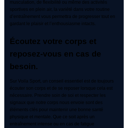
musculation, de flexibilité ou même des activités
sportives en plein air, la variété dans votre routine
d’entraînement vous permettra de progresser tout en
gardant le plaisir et l’enthousiasme intacts.
Écoutez votre corps et
reposez-vous en cas de
besoin.
Sur Voila Sport, un conseil essentiel est de toujours
écouter son corps et de se reposer lorsque cela est
nécessaire. Prendre soin de soi et respecter les
signaux que notre corps nous envoie sont des
éléments clés pour maintenir une bonne santé
physique et mentale. Que ce soit après un
entraînement intense ou en cas de fatigue