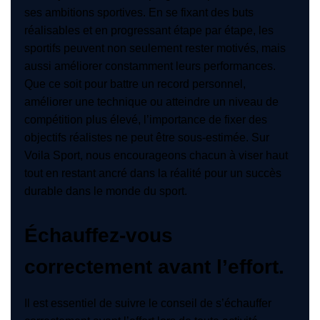
ses ambitions sportives. En se fixant des buts
réalisables et en progressant étape par étape, les
sportifs peuvent non seulement rester motivés, mais
aussi améliorer constamment leurs performances.
Que ce soit pour battre un record personnel,
améliorer une technique ou atteindre un niveau de
compétition plus élevé, l’importance de fixer des
objectifs réalistes ne peut être sous-estimée. Sur
Voila Sport, nous encourageons chacun à viser haut
tout en restant ancré dans la réalité pour un succès
durable dans le monde du sport.
Échauffez-vous
correctement avant l’effort.
Il est essentiel de suivre le conseil de s’échauffer